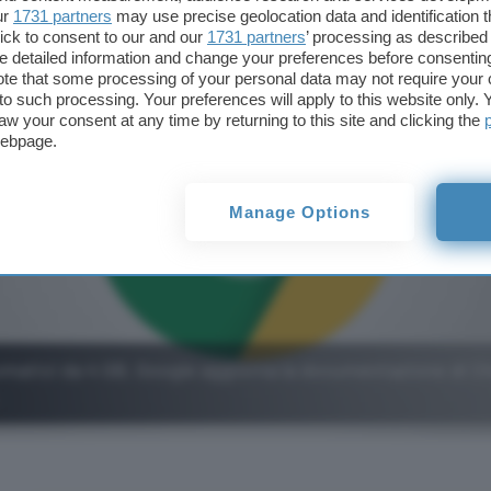
ur
1731 partners
may use precise geolocation data and identification 
ick to consent to our and our
1731 partners
’ processing as described 
detailed information and change your preferences before consenting
te that some processing of your personal data may not require your 
t to such processing. Your preferences will apply to this website only
aw your consent at any time by returning to this site and clicking the
webpage.
Manage Options
matici da 4 GB, Google aggiorna la documentazione di 