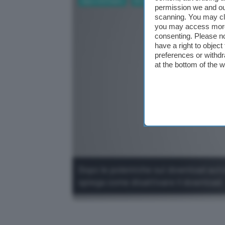
App e Software
Browser
Business
AI
permission we and o
scanning. You may cl
you may access more 
consenting. Please no
have a right to objec
preferences or withdr
at the bottom of the 
Dopo le polemiche sui download auto
spiega come disattivare il download.