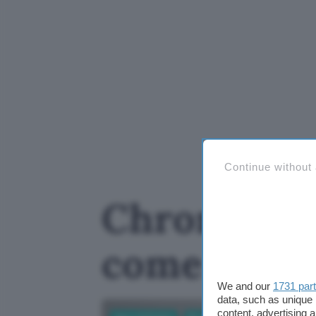
Continue without
Chrome scar
come disat
We and our
1731 par
data, such as unique 
content, advertising