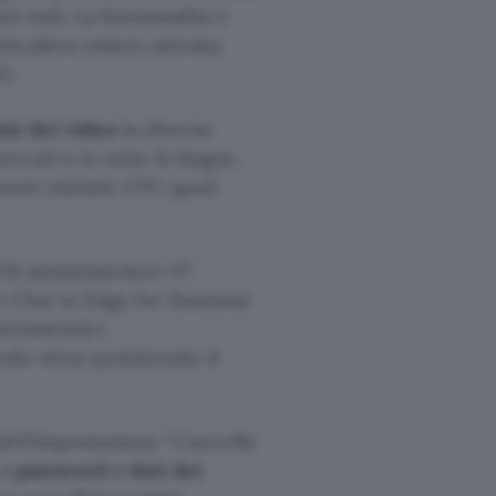
d web. La funzionalità è
ta (deve essere attivata
3.
le dei video
in diverse
ercati e in tutte le lingue.
rdware minimi: CPU quad
Gli amministratori IT
t Chat in Edge for Business
strumenti) e
ndo viene posizionato il
ell’impostazione “
Cancella
 a
password e dati dei