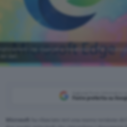
miglioramenti che riguardano visualizzatore PDF, sicurezz
dei dati.
Aggiungi Punto Informatico 
Fonte preferita su Goog
Microsoft
ha rilasciato ieri una nuova versione de