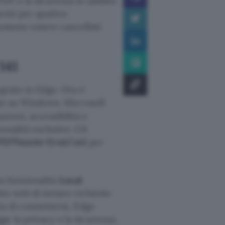
PDF e la sicurezza in ambito
enti per quattro
 possono essere cancellati
141
grato in Edge. Ora è
ise su Windows. Microsoft
ioni, accessibilità e
onalità esclusive. Gli
per
PDFReaderEnabled
va funzionalità
Local
ito web di inviare richieste
ta di connettersi, Edge
e la privacy e la sicurezza,