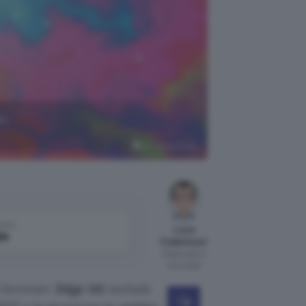
a,
Google AI Studio
come
Luca
le
Colantuoni
Pubblicato il
3 ott 2025
l browser.
Edge 141
include