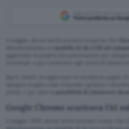
Aggiungi Punto Informatico 
Fonte preferita su Goog
A maggio, alcuni utenti avevano scoperto che
Chr
silenziosamente un
modello AI da 4 GB sul compu
aggiornato la propria documentazione per spiegar
download, e per consentire agli utenti di disattivarl
Big G, infatti, ha aggiornato in sordina le pagine d
spiegare meglio come il browser gestisce i downloa
utenti, e per dare la
possibilità di rimuovere alcu
Google Chrome scaricava l’AI su
A maggio 2026, alcuni utenti avevano notato che
C
silenziosamente un modello AI di circa 4 GB sul 