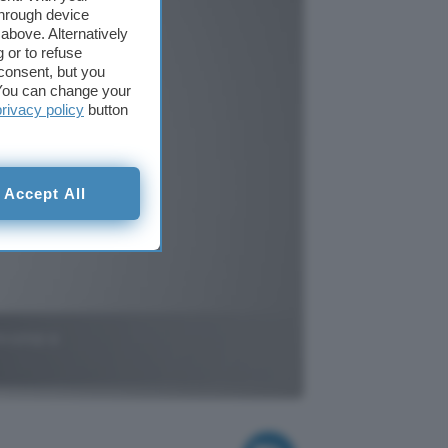
through device
above. Alternatively
 or to refuse
consent, but you
. You can change your
privacy policy
button
Accept All
Chrome e