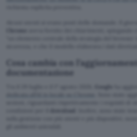
richiesta esplicita preventiva.
Alcuni utenti si erano posti delle domande. Il gio
Chrome
aveva fornito dei chiarimenti, spiegando ch
un elemento centrale della strategia del browser i
sicurezza, e che il modello elaborava i dati diretta
Cosa cambia con l’aggiornament
documentazione
Tra il 29 luglio e il 1° agosto 2026,
Google
ha aggio
dedicata all’AI in locale su Chrome
. Sono state ag
sezioni, riguardanti rispettivamente i requisiti di id
condizioni per il
download
. Inoltre, sono state ins
sulla gestione con più utenti e più dispositivi, no
gli ambienti aziendali.