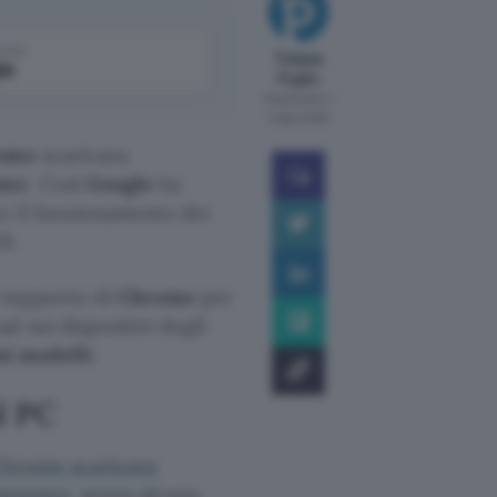
come
Tiziana
le
Foglio
Pubblicato il
6 ago 2026
ome
scaricava
ter
. Così
Google
ha
e il funzionamento dei
i.
i supporto di
Chrome
per
d sui dispositivi degli
ni modelli
.
l PC
hrome scaricava
computer
, senza alcuna