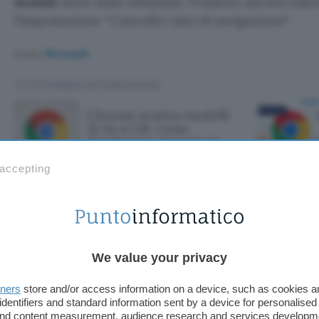
moduli
sono state eliminate. Possono ancora esser
l’impostazione “
Cancella i dati di navigazione
“.
Fonte:
Microsoft
TI POTREBBE INTERESSARE
Chrome scarica modelli
AI da 4 GB: come
disattivare i download
 accepting
ica modelli AI d
tivare i download
We value your privacy
tners
store and/or access information on a device, such as cookies 
identifiers and standard information sent by a device for personalised
 and content measurement, audience research and services developm