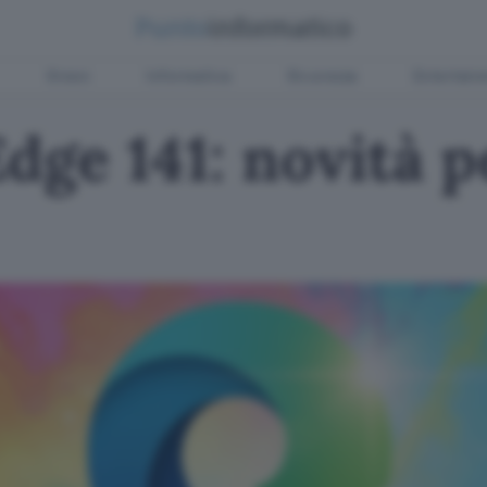
Green
Informatica
Sicurezza
Entertain
dge 141: novità 