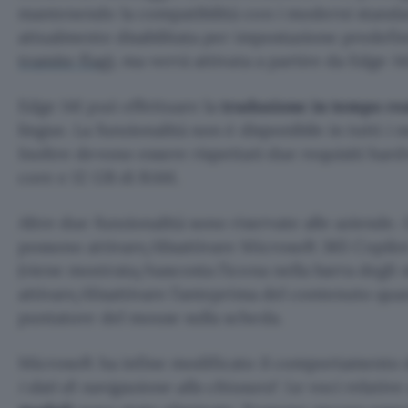
mantenendo la compatibilità con i moderni standar
attualmente disabilitata per impostazione predefini
tramite flag
), ma verrà attivata a partire da Edge 14
Edge 141 può effettuare la
traduzione in tempo rea
lingue. La funzionalità non è disponibile in tutti i m
Inoltre devono essere rispettati due requisiti ha
core e 12 GB di RAM.
Altre due funzionalità sono riservate alle aziende. 
possono attivare/disattivare Microsoft 365 Copilo
(viene mostrata/nascosta l’icona nella barra degli 
attivare/disattivare l’anteprima del contenuto qua
puntatore del mouse sulla scheda.
Microsoft ha infine modificato il comportamento d
i dati di navigazione alla chiusura
“. Le voci relative