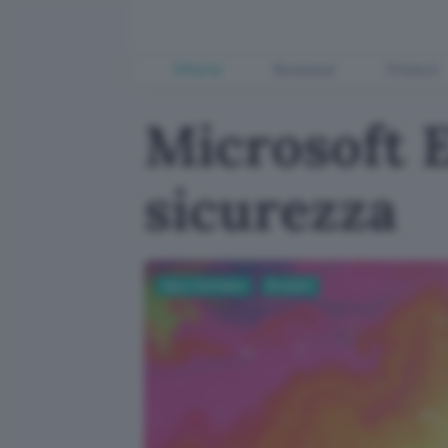
Offerte
Business
Fintech
Microsoft E
sicurezza
App e Software
Browser