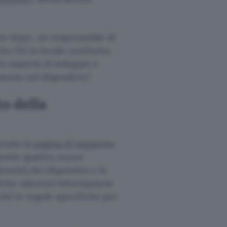
rno dopo, un responsabile di
e l’AI in locale costituiva
n materia di sviluppo e
mente sul dispositivo.
o della
rnato la
pagina di supporto
giunte quattro nuove
oneità dei dispositivi e le
erite ulteriori informazioni
nché le regole specifiche per