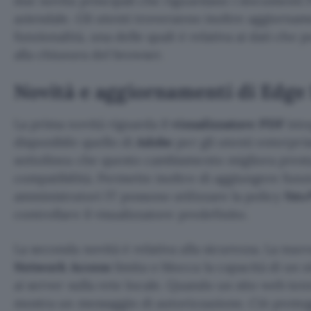
due novità principali che riguardano i documenti 
aziendale. Gli utenti troveranno inoltre aggiornam
funzionalità, una delle quali è relativa ai dati che
alla chiusura del browser.
Novità e aggiornamenti di Edge 
La prima novità riguarda il
visualizzatore PDF
inte
disponibile quello di
Adobe
per gli utenti enterpr
sottolinea che questo cambiamento migliora prestaz
compatibilità. Permette inoltre di aggiungere funzi
amministratori IT possono utilizzare la policy
New
controllare il visualizzatore predefinito.
La seconda novità è relativa alla sicurezza. La nuo
Network Access
limita o blocca la capacità di un s
ai server sulla rete locale. Quando un sito web ten
mostra un messaggio di autorizzazione. Ciò protegg