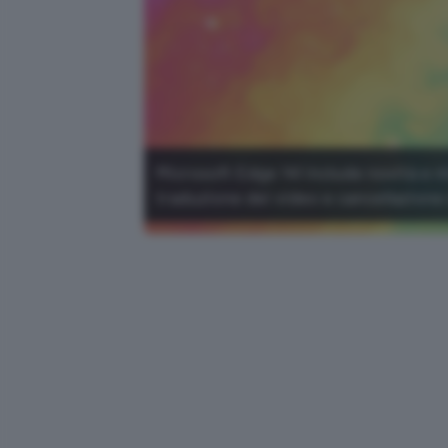
Microsoft Edge 141 include novità e 
traduzione dei video e cancellazione 