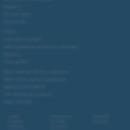
Windows 11
Microsoft Teams
Microsoft 365
Fintech
Criptovalute Emergenti
Migliori piattaforme per Bitcoin e criptovalute
Metaverso
Tutto sugli NFT
Migliori wallet per Bitcoin e criptovalute
Migliori antivirus gratis e a pagamento
Digitale Terrestre DVB-T2
VPN, soluzione per il business
Migliori VPN 2025
Contatti
Privacy policy
Newsletter
Collabora
Note legali
Download
Pubblicità
Codice etico