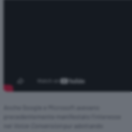
Anche
Google
e
Microsoft
avevano
precedentemente manifestato l’interesse
nel
Voice Conversion
pur adottando