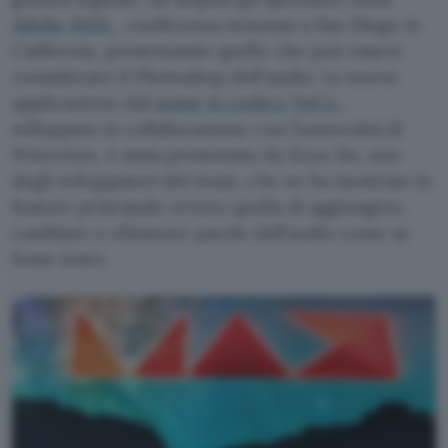
Adobe MAX
, conferenza tenutasi a San Diego in
California, presentando quello che può essere
considerato il Photoshop dell’audio. La nuova
applicazione dal
nome in codice VoCo
,
sviluppata in collaborazione con l’università di
Princeton, è stata presentata da Zeyu Jin, uno
degli sviluppatori del team, che ne ha mostrato la
feature principale ovvero quella di aggiungere,
cambiare o eliminare parole dall’audio come se
fosse testo.