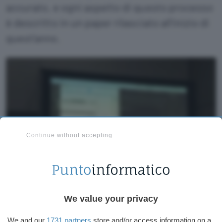
accurato, e ogni aspetto di questo processo
è
descritto in un paper
rilasciato all’inizio di
quest’anno.
Continue without accepting
We value your privacy
We and our
1731 partners
store and/or access information on a