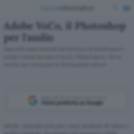
Adobe VoCo, il Photoshop
per l'audio
Algoritmi sperimentali permettono di modificare il
parlato senza lasciare traccia. Affascinante. Ma un
rischio per taroccare le dichiarazioni altrui?
Aggiungi Punto Informatico come
Fonte preferita su Google
Adobe, azienda nota per i suoi prodotti di video e
grafica digitale, ha stupito gli spettatori della