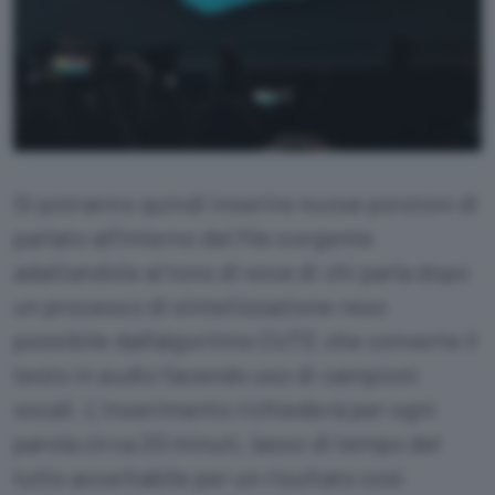
Si potranno quindi inserire nuove porzioni di
parlato all’interno del file sorgente
adattandole al tono di voce di chi parla dopo
un processo di sintetizzazione reso
possibile dall’algoritmo CUTE che converte il
testo in audio facendo uso di campioni
vocali. L’inserimento richiederà per ogni
parola circa 20 minuti, lasso di tempo del
tutto accettabile per un risultato così