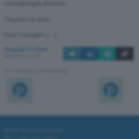
metodologie diverse.
Pasquale De Rose
fonte immagini:
1
,
2
Pasquale De Rose
Pubblicato il 7 nov 2016
TI POTREBBE INTERESSARE
ChatGPT: che cos'è e come si usa
DALL·E cos'è e come funziona