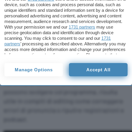
device, such as cookies and process personal data, such as
La demo mostrata, come
sottolineato dai
unique identifiers and standard information sent by a device for
personalised advertising and content, advertising and content
colleghi di The Verge
, è solamente un
measurement, audience research and services development.
prototipo e la dimostrazione può essere
With your permission we and our
1731 partners
may use
precise geolocation data and identification through device
considerata come una sbirciata a quello che
scanning. You may click to consent to our and our
1731
partners
’ processing as described above. Alternatively you may
Adobe ha in serbo per il futuro e non è chiaro
access more detailed information and change your preferences
quando il programma verrà rilasciato e se
before consenting or to refuse consenting. Please note that
some processing of your personal data may not require your
per scopi commerciali. Il software,
consent, but you have a right to object to such processing. Your
Manage Options
Accept All
preferences will apply to this website only. You can change
nonostante faccia sorgere alcuni dubbi
your preferences or withdraw your consent at any time by
sull’etica di determinate azioni che si
returning to this site and clicking the
privacy policy
button at the
bottom of the webpage.
possono svolgere col programma, risulta
utile in compiti di editing come correggere
errori di pronuncia o ripulire registrazioni e
podcast.