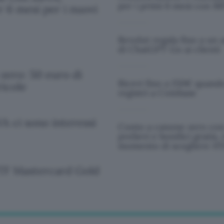
per i primi 6 mesi con B
r 6 mesi per i nuovi
Revolut regala fino a un
di ChatGPT Go ai clienti
zero: 50 euro di
Ricevi fino a 150€ quando
icole
registri a Coinbase
A ci sono interessi
Conto a canone zero co
prelievi e bonifici gratis, è
momento di scegliere H
: TF Mastercard Gold