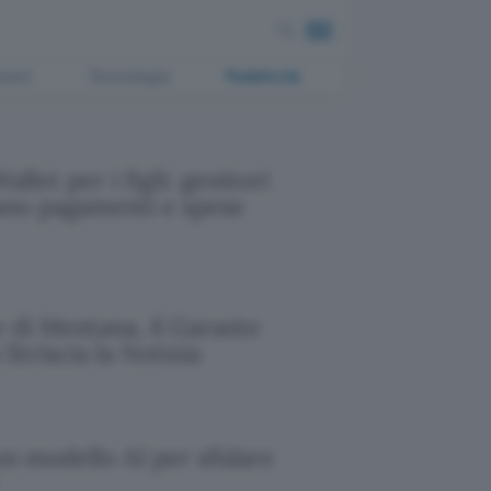
ment
Tecnologia
Pubblicità
llet per i figli: genitori
ano pagamenti e spese
 di Mentana, il Garante
Striscia la Notizia
n modello AI per sfidare