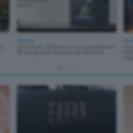
Tecnologia
Cloud
te
QIDI Plus5: debutta la nuova stampante
Clo
3D dal grande formato da 669 euro
Info
ind