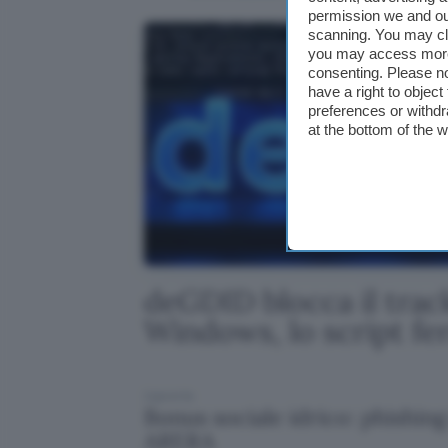
permission we and o
scanning. You may cl
you may access more 
consenting. Please no
have a right to objec
preferences or withdr
at the bottom of the 
deGDID blocca il trac
Windows, lo script f
2 giorni fa
Bonus sociale idrico: phishin
ARERA