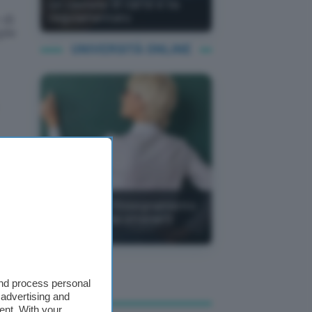
un castello di carte e va
regolamentato
 di
ple
UNIVERSITÀ ONLINE
ri:
67
60 CFU per l'Insegnamento
Online: come ottenerli
nAI
and process personal
 advertising and
PEC
ent. With your