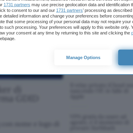
ur
1731 partners
may use precise geolocation data and identification 
ick to consent to our and our
1731 partners
’ processing as described 
NordVPN è in offerta:
detailed information and change your preferences before consenting
prezzo scontato ed eSIM
te that some processing of your personal data may not require your 
con 3 GB gratis per navi
t to such processing. Your preferences will apply to this website only
all'estero
aw your consent at any time by returning to this site and clicking the
webpage.
Le 200 password facili da
Manage Options
violare e come crearne d
sicure con 1,39€
Il relay privato iCloud n
ker di
nasconde l'IP, le falle di
erma GDID
Apple
VPN gratis da usare ad
agosto, è il momento di
g con nome e logo di
provare Surfshark