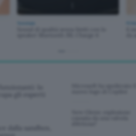
Tecnologia
PC Ha
Sound di qualità senza limiti con lo
6 m
speaker Bluetooth JBL Charge 6
da 
Microsoft ha spoilerato i
funzionanti: lo
nuovo logo di Copilot
upa gli esperti
New Glenn: esplosione
causata da una valvola
difettosa?
e dalla sandbox,
uenze