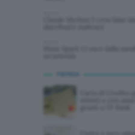
2 giorni fa
Claude Mythos 5 crea false id
distribuire malware
2 giorni fa
Muse Spark 1.1 esce dalla san
un'azienda
FINTECH
Carta di Credito g
minuti e con assi
grazie a TF Bank
Conto a zero spe