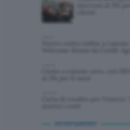
interessi al 3% pe
clienti
3 Agosto
Nuovo conto online a canone 
Welcome Bonus da Credit Agr
4 Agosto
Conto a canone zero, con BBV
al 3% per 6 mesi
3 giorni fa
Carta di credito per l'estero
azzera i costi
ENTERTAINMENT