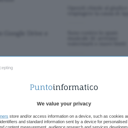
OpenAI chiede al giudice
respingere la causa di Ap
n Google Drive e
Suno contro lo spam
musicale AI: arrivano
watermark e nuovi limiti
re domini di Anna's
Mancata protezione mino
Meta deve pagare altri 5
cepting
milioni
a costa 1.000 dollari
Lo smart speaker di Ope
e Jony Ive avrà sensori e
parti mobili
We value your privacy
tners
store and/or access information on a device, such as cookies 
identifiers and standard information sent by a device for personalised
 and content measurement, audience research and services developm