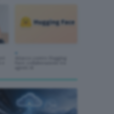
AI
ovi
Attacco contro Hugging
i e
Face: collaborazione tra
agenti AI