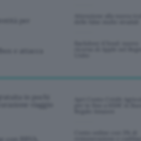
Attenzione alla nuova tru
entità per
delle false multe stradali
Backdoor iCloud: nuovo
ricorso di Apple nel Reg
dbox e attacca
Unito
ratuita in pochi
Apri Conto Crédit Agrico
curazione viaggio
per te fino a 650€ in Buo
Regalo Amazon
Conto online con 3% di
se con BBVA,
remunerazione e cashba