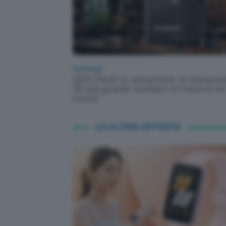
Tecnologia
QIDI Plus5 in anteprima: la stampan
3D dal grande formato si rinnova ed
evolve
LE ULTIME OFFERTE