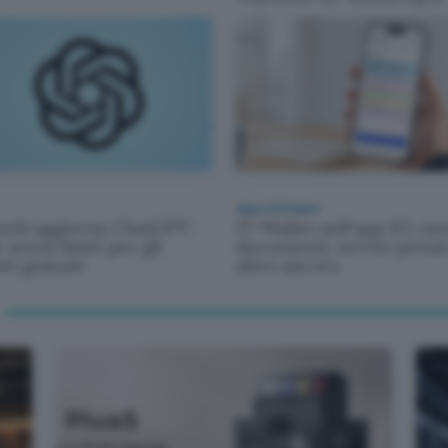
App e Software
nAI aggiorna ChatGPT:
IT-Wallet nell'app IO: nu
 senza limiti per gli
documenti, servizi privat
ti gratuiti
altro ancora