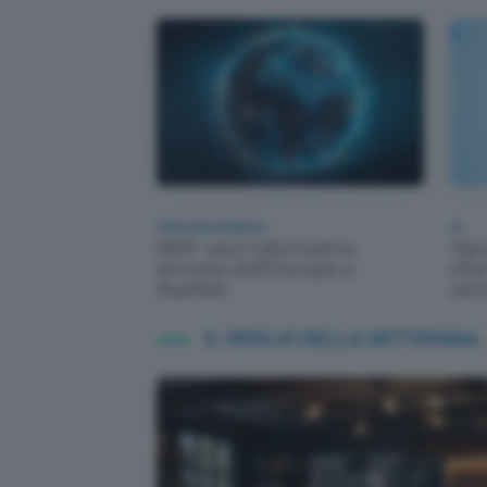
Telecomunicazioni
AI
IRIS² sarà l'alternativa
Ope
sovrana dell'Europa a
chat
Starlink
uten
IL MEGLIO DELLA SETTIMANA