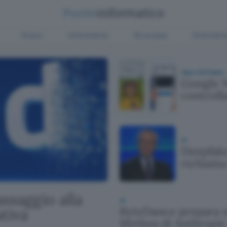
Green
Informatica
Sicurezza
Entertain
App e Software
Google Wa
controll
AI
Deepfake
richiama 
assaggio alla
AI
ByteDance prepara u
tiva
Mythos di Anthropic