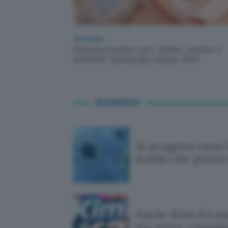
Tecnologia
Fitness tracker per salute, sonno e
attività? Samsung Galaxy Fit3
BUSINESS
AI progetta virus 
studio che preocc
Anche Kimi K3 esc
ma senza conseg