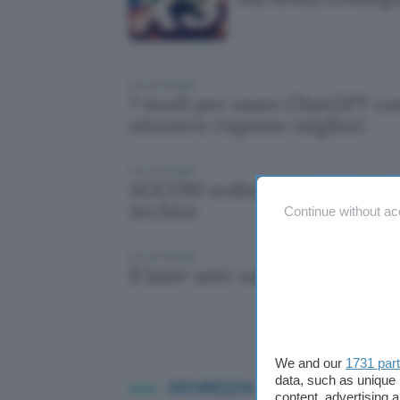
Ieri pomeriggio
7 modi per usare ChatGPT co
ottenere risposte migliori
Ieri pomeriggio
AGCOM ordina il blocco dei t
Archive
Continue without ac
Ieri pomeriggio
Il laser anti-zanzare esiste, m
We and our
1731 par
data, such as unique 
SICUREZZA
content, advertising