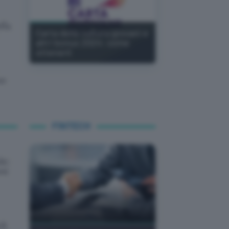
ffa
Carta della cultura giovani e
altri bonus 2024: come
ottenerli
no
FINTECH
le:
ni
ck