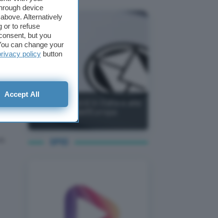
through device
above. Alternatively
 or to refuse
consent, but you
gare
. You can change your
privacy policy
button
Accept All
i
PEC da record in Italia e alla
conquista dell'Europa
on
SPID