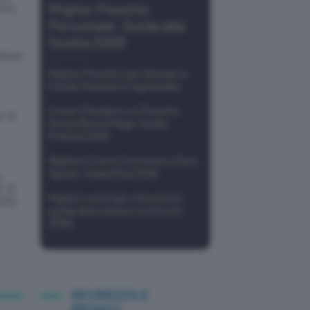
Miglior Prestito
BVA
Personale: Guida alla
Scelta 2026
 anno
Miglior Prestito per Giovani a
Fondo Perduto e Agevolato
Come Chiedere un Prestito
 ti
Senza Busta Paga: Guida
Pratica 2026
Migliore Conto Corrente a Zero
Spese: Classifica 2026
n
 il
Migliori conti per minorenni:
YPE
guida alla scelta e confronti
2026
SICUREZZA E
PRIVACY