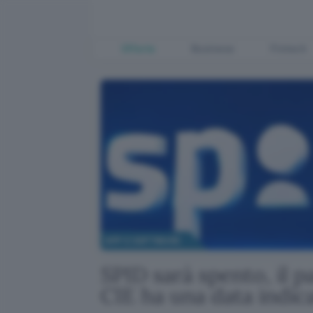
Offerte
Business
Fintech
APP E SOFTWARE
SPID sarà spento, il p
CIE ha una data indica