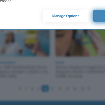
webpage.
iungere la sostenibilità:
VHosting integra l'AI nell
proposta che spaventa
creazione del sito
Manage Options
omunicazioni
Musica
re 200 destinazioni dove
Nuova musica ti aspetta 
anere sempre online con
Amazon Music Unlimited
SIM Saily
0,99€ al mese
6
7
8
9
10
11
12
13
14
15