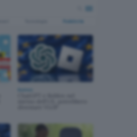
ment
Tecnologia
Pubblicità
Business
e
ChatGPT e Roblox nel
mirino dell'UE, potrebbero
diventare VLOP