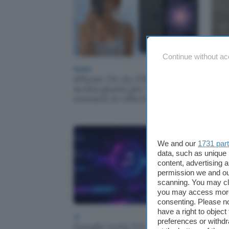
Continue without ac
Mobile
Scienz
iPhone 17e da 256GB: la
Alc
scelta giusta per non
hann
svenarsi in offerta su eBay
spi
We and our
1731 par
data, such as unique 
content, advertising
permission we and o
scanning. You may cl
you may access more 
consenting. Please no
have a right to objec
AI
Scienz
preferences or withdr
Google Lyria 3.5 crea
Rid