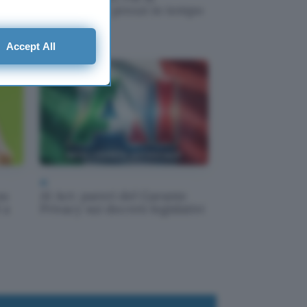
a
aumentare i prezzi in tempo
reale
Accept All
AI
su
AI Act: pareri del Garante
 a
Privacy sui decreti legislativi