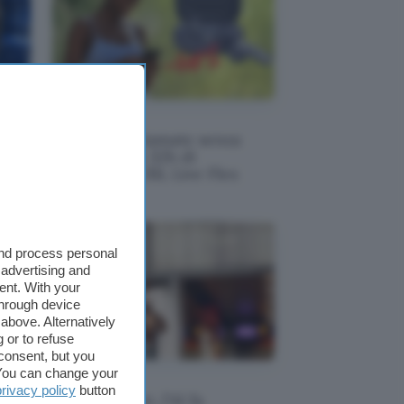
Audio Hifi
nte
Musica e chiamate senza
Fi a
disturbi con 32h di
autonomia: JBL Live Flex
and process personal
 advertising and
ent. With your
through device
above. Alternatively
 or to refuse
consent, but you
. You can change your
AI
privacy policy
button
to,
Biglietti aerei, l'AI fa