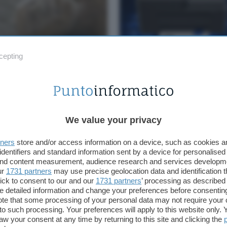
cepting
a e Ricerca
PC Hardware
uni corpi di Pompei
HP DeskJet 4320: stampa
o i denti e c'è una
multifunzione a colori Wi
egazione per questo
soli 49€
We value your privacy
tners
store and/or access information on a device, such as cookies 
identifiers and standard information sent by a device for personalised
 and content measurement, audience research and services developm
ur
1731 partners
may use precise geolocation data and identification 
ick to consent to our and our
1731 partners
’ processing as described 
detailed information and change your preferences before consenting
te that some processing of your personal data may not require your 
t to such processing. Your preferences will apply to this website only
a e Ricerca
Cloud & Hosting
aw your consent at any time by returning to this site and clicking the
urre la popolazione per
Hosting WordPress gesti