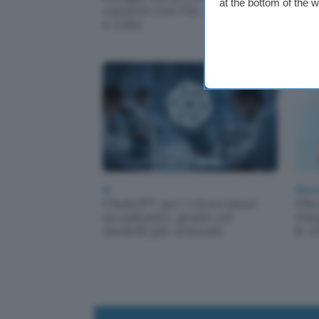
at the bottom of the 
canzoni con l'AI, sfida a Suno
ragg
e Udio
la 
AI
Telec
ChatGPT per i ricercatori
Olt
accademici, gratis coi
rim
modelli più avanzati
le e