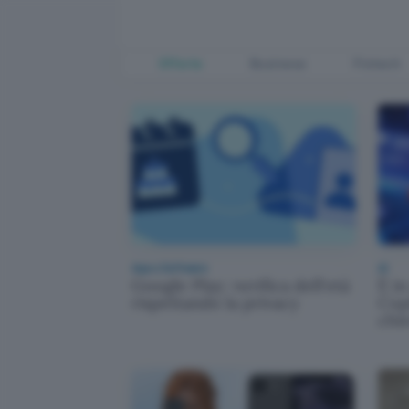
Offerte
Business
Fintech
App e Software
AI
Google Play: verifica dell'età
È in
rispettando la privacy
Cop
chie