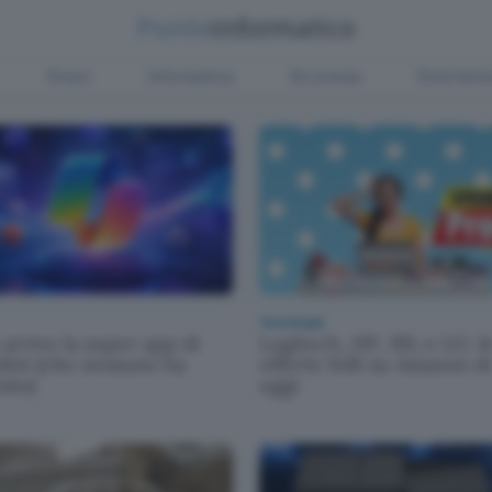
Green
Informatica
Sicurezza
Entertain
Tecnologia
 arrivo la super app di
Logitech, HP, JBL e LG: l
ilot (che nessuno ha
offerte folli su Amazon di
sto)
oggi