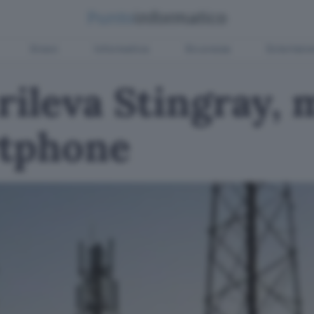
Green
Informatica
Sicurezza
Entertain
rileva Stingray,
rtphone