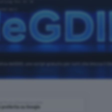
ica deGDID, uno script gratuito per tutti che blocca il Gl
gi Punto Informatico come
 preferita su Google