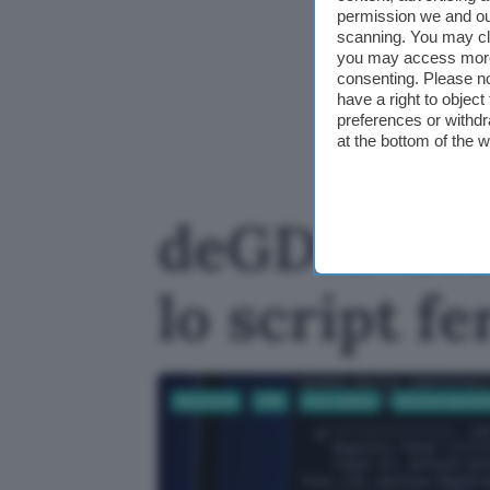
permission we and o
scanning. You may cl
you may access more 
consenting. Please no
have a right to objec
preferences or withdr
at the bottom of the 
deGDID blo
lo script 
Sicurezza
VPN
Informatica
Sistemi operati