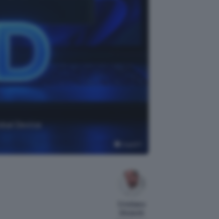
obal Device
ChatGPT
Cristiano
Ghidotti