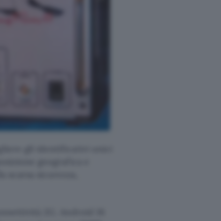
iere gli identificativi unici
 posizione geografica e
la scarsa sicurezza,
onnettività 2G. Android 16