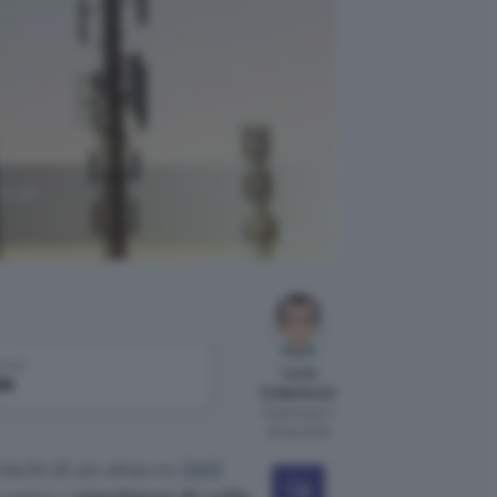
io un
Grok
come
Luca
le
Colantuoni
Pubblicato il
30 giu 2025
 rischi di un attacco
SMS