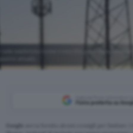
i celle telefoniche (come il noto Stingray), ma è necessar
sitivi attuali).
Aggiungi Punto Informatico 
Fonte preferita su Goog
Google
aveva fornito alcuni consigli per limitare i