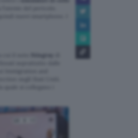
contro i
simulatori di celle
 l’utente del pericolo.
quindi nuovi smartphone. I
a cui il noto
Stingray
di
izzati soprattutto dalle
cui Immigration and
ion negli Stati Uniti.
a quale si collegano i