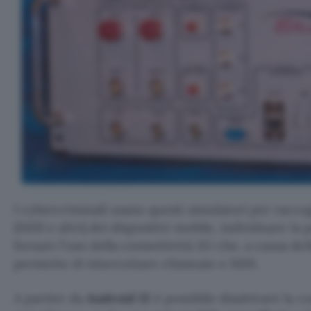
I cybercriminali usano questi simulatori per raccogl
(IMSI e altri) dei dispositivi mobile, individuare la
forzare l’uso della connettività 2G che, a causa del
permette di intercettare chiamate e SMS.
A partire da
Android 12
è possibile disattivare la c