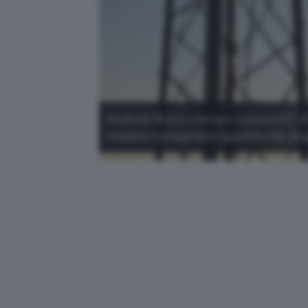
Android 16 può rilevare i simulatori d
modem compatibile (assente nei dispo