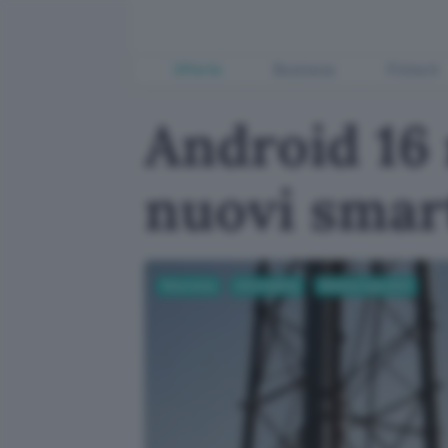
Offerte
Business
Fintech
Android 16 
nuovi sma
Sicurezza
Informatica
Sistemi operativi