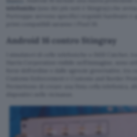
Blaster
. Android 16 include una nuova protezione 
telefoniche
(uno dei più noti è Stingray) che avvisa
Purtroppo servono specifici requisiti hardware e 
primi compatibili saranno i Pixel 10.
Android 16 contro Stingray
I simulatori di celle telefoniche o IMSI Catcher, tr
Harris Corporation visibile nell’immagine, sono util
forze dell’ordine e dalle agenzie governative, tra 
Customs Enforcement e Customs and Border Protect
Permettono di creare una finta cella telefonica, all
dispositivi nelle vicinanze.