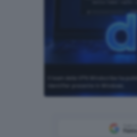
Il team della VPN Windscribe ha pubbl
Identifier presente in Windows.
Aggiun
Fonte