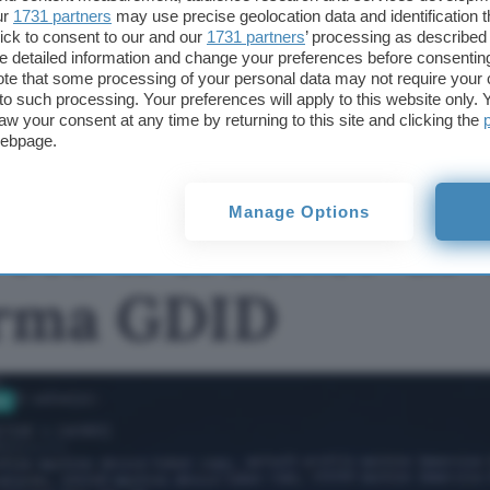
ur
1731 partners
may use precise geolocation data and identification 
ick to consent to our and our
1731 partners
’ processing as described 
TI POTREBBE INTERESSARE
detailed information and change your preferences before consenting
te that some processing of your personal data may not require your 
deGDID blocca il
t to such processing. Your preferences will apply to this website only
tracker di Windows, lo
aw your consent at any time by returning to this site and clicking the
script ferma GDID
webpage.
Manage Options
cca il tracker di
ferma GDID
vi