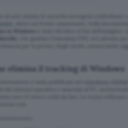
to di aver aiutato le autorità norvegesi a individuar
Spider
, attivo sul fronte ransomware. Dalla document
ato in Windows
è stato decisivo ai fini dell’indagine:
dscribe
, che gestisce l’omonima VPN, si è attivato per
inaccia per la privacy degli utenti, annunciando oggi
he elimina il tracking di Windows
umentazione è stata pubblicata nel
repository GitHu
ati dal sistema operativo e associati al PC, memorizzati
moto non c’è invece nulla da fare. Lo si può utilizzar
nziona così.
mministratore;