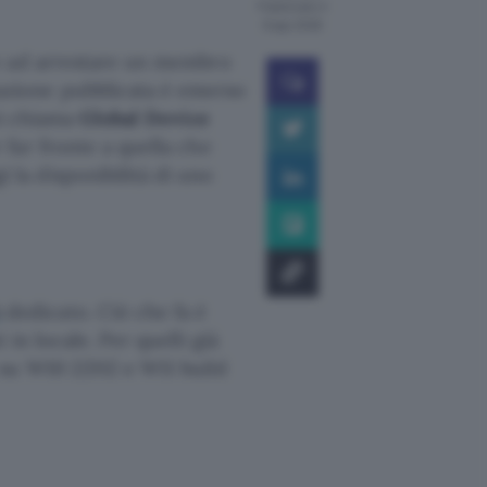
Pubblicato il
6 ago 2026
e e ad arrestare un membro
azione pubblicata è emerso
 si chiama
Global Device
 far fronte a quella che
 la disponibilità di uno
b
dedicato. Ciò che fa è
 in locale. Per quelli già
e su W10 22H2 e W11 build