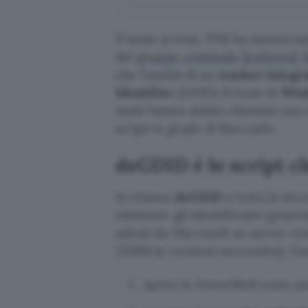
Il mese scorso, l’FBI ha annuncia
del
gruppo criminale Scattered 
che l’analisi di un
tracker integr
Identifier
(GDID). Il team di
Win
molti hanno subito ritenuto una m
script in grado di bloccarlo.
deGDID è lo script c
Si chiama
deGDID
e tutta la doc
eliminare gli identificativi gener
salvati da Microsoft su server re
22000 (o versioni successive). Fu
Aprire la PowerShell come a