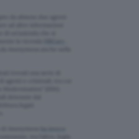
gate da almeno due agenti
are ad altre informazioni
e di un’azienda che si
 mente la vicenda
HBGary
.
a
da Anonymous anche nella
ati trovati una serie di
di agenti e criminali, tra cui
s Modernization” (SIM).
tali detenute dal
rittura legati
e.
te di Anonymous
ha invece
ntenente, tra l’altro, login