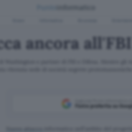
Green
Informatica
Sicurezza
Entertain
cca ancora all'FBI
 di Washington e partner di FBI e Difesa. Mentre g
ta ritenuta sede di società segrete protomassonich
Aggiungi Punto Informatico 
Fonte preferita su Goog
Nuovo attacco
informatico nell’ambito del progetto