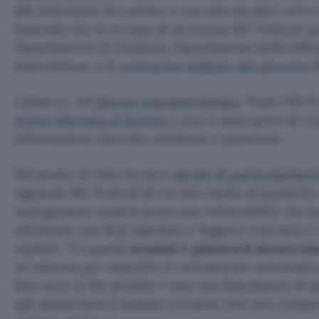
alle istituzioni da LulzSec e raccolta da altre crew
l’azienda che si occupa di sicurezza IRC Federal, p
Dipartimento di Giustizia, Dipartimento della Dife
statunitense, e il
contractor militare del governo
L’attacco, nel
giorno soprannominato
“Fuck FBI Fri
prima offensiva al Bureau
), non è stato privo di c
informazioni riservate, database e password.
Dal punto di vista tecnico
niente di particolarme
riguarda IRC Federal (il cui sito risulta al momento 
management system
aveva una vulnerabilità che h
effettuare una SQL injection e leggere così tutti i 
ospitati. Tra questi
account e password ancora una
un sistema per impedire il caricamento automatico
lista nera di file proibiti e non una lista bianca di q
agli smanettoni è bastato trovarne uno non compre