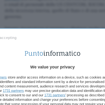
e email di personale dello US CENTCOM, SOCOM, l
della sicurezza interna, quello di Stato e di una ser
governo.
Intanto Anonymous si prepara a ribattere anche su
di non aver alcuna intenzione di smettere di comb
 accepting
la polizia
e il sistema giudiziario britannico, colpev
dell’arresto di Assange, dall’altro prepara un fla
l’obiettivo è la tenuta californiana Bohemian Grove
di riunioni a cui partecipano i potenti per decide
mantenerne il controllo.
We value your privacy
Claudio Tamburrino
tners
store and/or access information on a device, such as cookies 
identifiers and standard information sent by a device for personalised
 and content measurement, audience research and services developm
TI POTREBBE INTERESSARE
ur
1731 partners
may use precise geolocation data and identification 
ick to consent to our and our
1731 partners
’ processing as described 
Germania, attacco alla
detailed information and change your preferences before consenting
Polizia Federale
te that some processing of your personal data may not require your 