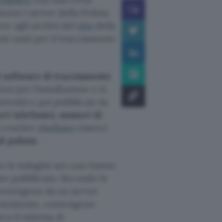
meno i server della Polizia
re agli archivi del
sito
della
ati usati per il tracciamento
 il software di tracciamento
oni per l’installazione e le
tratti e poi pubblicati da
i telefonici, numeri di
ei cracker
risultano
esserci
di polizia
.
e le indagini sul caso hanno
tato pubblicato. Secondo le
 provengono da un server
arentemente, contengono
rca il sistema di