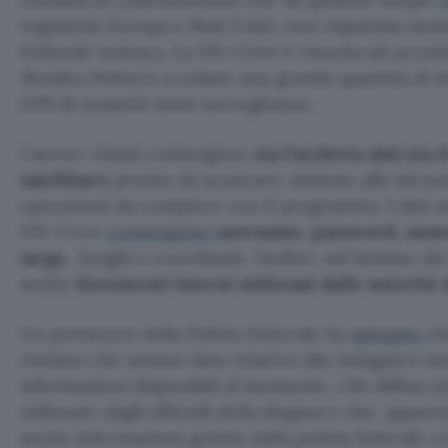
regolarità Europa e Stati Uniti, non risparmia nem
Federale tedesca. La NN-Crew è riuscita ad accede
Bundes Polizei
e a rubare una grande quantità di d
GPS di sospetti sotto sorveglianza.
I server violati contengono
sia l’archivio dati sia
satellitare
pronto da scaricare, insieme alle istruzi
operazioni da compiere con il programma. I dati sot
NN-Crew
contengono
username, password, numer
targa
, luoghi e coordinate. Inoltre, nel bottino d
anche
documenti interni utilizzati dalle autorità 
Un portavoce della Polizia Federale ha
spiegato
ch
rivelato che nessun dato relativo alle indagini è s
informazioni disponibili al momento, i bit diffusi
utilizzato dagli ufficiali della dogana e che, app
anche informazioni gestite dalla polizia federale ci