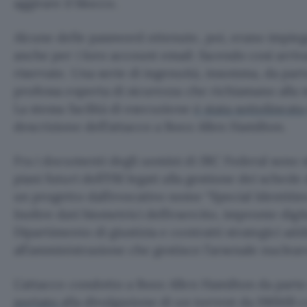
aggirare il blocco.
Alcune delle password ottenute, poi, erano impie
anche per i loro account email: facendo così arriv
riservate. Una serie di ingenuità, insomma, da part
professa esperta di sicurezza che richiamano alla
La stessa facilità di esecuzione
è stata sottolineat
descrizione dell’attacco a Booz Allen Hamilton.
Fra i documenti degli uomini di IRC Federal sono st
piani futuri dell’FBI legati alla gestione dei schede 
un progetto dall’evocativo nome “Special Identitie
Inoltre dati biometrici dell’esercito, impronte digi
Dipartimento di giustizia e contratti strategici addi
all’amministrazione che gestisce l’arsenale nuclear
L’attacco condotto a Booz Allen Hamilton da par
portato
alla divulgazione di un torrent da 190MB co