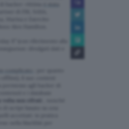
 di hacker: vittima
è stata
artner di FBI, NASA,
sa, Marina e Esercito
Booz Alen Hamilton.
day II” (con riferimento alla
onseguenze: divulgati dati e
nte complicato
: per quanto
offline), il suo
content
a permesso agli hacker di
contenuti e i database
 volta non cifrati
, nonché
 di script basato su una
uelli accettati: in pratica
so nella blacklist per