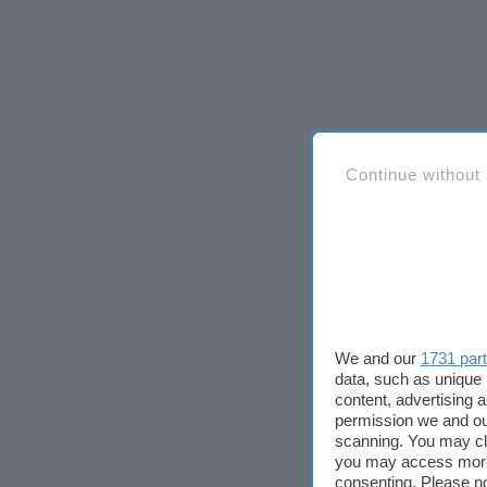
Continue without
We and our
1731 par
data, such as unique 
content, advertising
permission we and o
scanning. You may cl
you may access more 
consenting. Please no