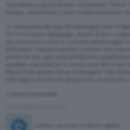
tracciamento geolocalizzato denominato “Patras”. P
dunque, quest’ultimo è stato temporaneamente dis
Le motivazioni alla base del sabotaggio sono di
car
NN-Crew hanno
dichiarato
, infatti, di aver com
per protestare contro il “costante monitoraggio” 
dell’ordine. “Questo controllo continuo non può es
partire da ora, ogni vulnerabilità sarà completame
qualsiasi cosa passi per le nostre mani allo scopo 
libertà il più grande danno d’immagine”. Tale dichi
dalle pagine del sito del gruppo che, al momento, r
Cristina Sciannamblo
TI POTREBBE INTERESSARE
LulzSec, accusato in libertà vigilata