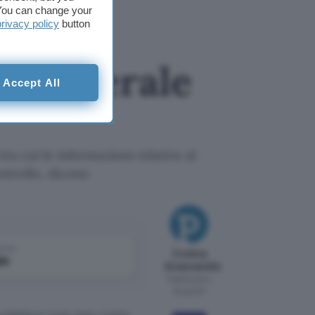
. You can change your
privacy policy
button
ia Federale
Accept All
ra cui le informazioni relative al
ntrollo, dicono
come
Cristina
le
Sciannamblo
Pubblicato il
8 lug 2011
colpisce
con una certa