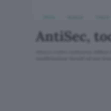
Offerte
Business
Fintech
AntiSec, to
Attacco contro contractor militari
manifestazione davanti ad una tenu