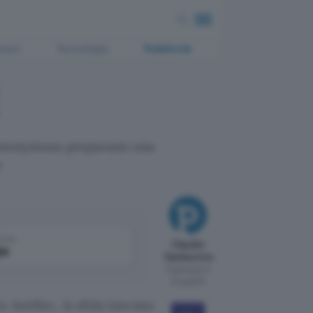
ment
Tecnologia
Pubblicità
li Anonymous preparano una
e
come
Claudio
le
Tamburrino
Pubblicato il
12 lug 2011
 AntiSec, la sfida lanciata