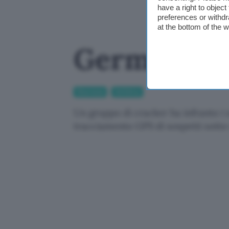
have a right to objec
preferences or withdr
at the bottom of the 
Germania, a
Sicurezza
Antivirus
Un gruppo di cracker ha infranto i s
tracciamento GPS di sospetti sotto 