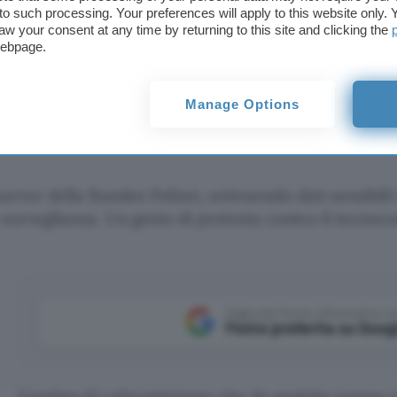
t to such processing. Your preferences will apply to this website only
aw your consent at any time by returning to this site and clicking the
webpage.
ttacco alla Poliz
Manage Options
erver della Bundes Polizei, sottraendo dati sensibili t
sorveglianza. Un gesto di protesta contro il tecnoco
Aggiungi Punto Informatico 
Fonte preferita su Goog
L’ondata di cyberattivismo che da qualche tempo