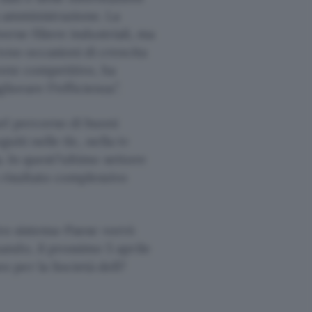
a amministrazione. La
verse filiere industriali, ma
ono occasioni di crescita
ente competitivo, ha
iorare l?efficienza”.
el percorso di buoni
uiti nelle tlc, nella tv
a. In quest?ultimo settore
n risultato complessivo
stro sistema-Paese vorrò
ndo, il prossimo 5 aprile
 per la Società dell?