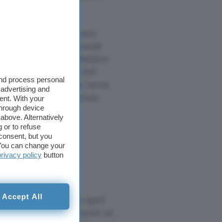
frastrutture previste non
ndizioni infrastrutturali
servizi a tutti. Un obiettivo
solo alle dinamiche del
and process personal
breve, entro qualche mese,
 advertising and
uire in questa direzione
ent. With your
through device
ed enti locali.
above. Alternatively
 or to refuse
consent, but you
. You can change your
privacy policy
button
o economico e il
Accept All
 di veder accentuato quel
to alle regioni del nord, se