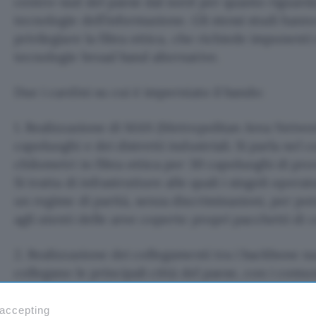
centro-sud del paese dal nord per quanto riguarda
tecnologie dell’informazione. Gli stessi studi han
privilegiare la fibra ottica, che richiede imponenti 
tecnologie broad band alternative.
Due i cardini su cui è imperniato il bando:
1. Realizzazione di MAN (Metropolitan Area Networ
capoluoghi e dei distretti industriali. Si parla nel
chilometri in fibra ottica per 30 capoluoghi di pro
Si tratta di infrastrutture alle quali i singoli oper
un regime di parità, senza discriminazioni, per pote
agli utenti delle aree coperte propri pacchetti di 
2. Realizzazione dei collegamenti tra i backbone naz
collegano le principali città del paese, con i com
di banda larga. In questo caso si parla di 1200 chilo
operatori potranno offrire connettività ad un bac
 accepting