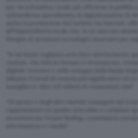
per via telematica, rende più efficiente la pubblic
telemedicina specializzata, la digitalizzazione di di
anche la promozione del turismo via Internet, offr
all?imprenditoria locale che, in un mercato altam
bisogno di strumenti tecnologici innovativi per migl
“In tal modo vogliamo arricchire ulteriormente qu
risultati, che tutti in Europa ci riconoscono, conseg
digitale terrestre e nello sviluppo della banda larg
abbiamo il trend di crescita più significativo ed u
lusinghiero: oltre 4,8 milioni di connessioni Adsl”.
“Di questo e degli altri risultati conseguiti dal no
rappresentare un quadro articolato e compiuto qua
incontreremo Viviane Reding, commissario europeo
informazione e i media”.