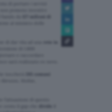
a di portare i servizi
 non possono investire
el bando da
127 milioni di
ieme al ministro delle
ne di dar vita ad una
rete in
ensione di 1.800
giornare e raccordare
loce sarà realizzato ex novo.
che toccherà
265 comuni
e Abruzzo, Molise,
e l’attuazione di questo
er cento il gap che
divide
il