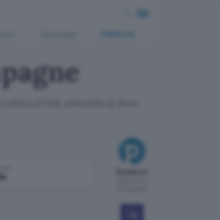
ment
Tecnologia
Pubblicità
mpagne
a ottica al Sud, arrivando là dove
come
Redazione
le
Pubblicato il
23 mar 2005