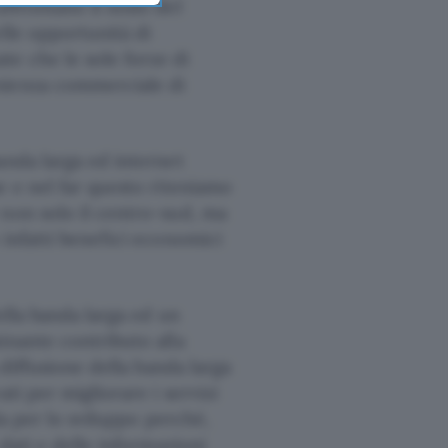
affrontano il nodo del
elle opportunità di
e che le sole forze di
nienza commerciale di
anda larga ed internet
e e nel far questo riteniamo
 non solo il centro-sud, ma
 infatti benefici economici
ella banda larga ed un
inante contributo alla
 diffusione della banda larga
ti per migliorare i servizi
da per lo sviluppo perché,
 dati e delle informazioni