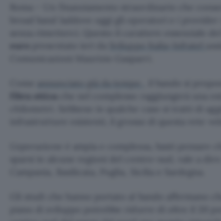
Roma – Un finanziamento straordinario che consent
broad band laddove oggi gli operatori e i provider
senza rimetterci. Questo il carattere essenziale d
euro
presentato ieri da
Sviluppo Italia-Infratel
ass
Comunicazioni Maurizio Gasparri.
Come
annunciato già da tempo
, il bando si propo
fibra ottica
che nel complesso raggiungerà una est
chilometri. Sebbene in qualche caso si tratti di ag
infrastrutture esistenti, il grosso di questa rete ve
L’operazione è ampia e complessa, basti pensare 
sparsi in alcune regioni del centro-sud, vale a dir
Campania, Basilicata, Puglia, Sicilia e Sardegna.
Gli studi che hanno portato al bando affermano ch
piano di sviluppo potrebbe ridurre di oltre il 20 p