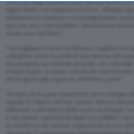
non si dà luogo ad azioni come questa: azioni che 
digital divide con soluzioni concrete, offrendo qu
infrastrutture moderne e tecnologicamente avanzat
mercato non costruirebbero, data la scarsa conve
alcune aree del Paese”.
“Noi vogliamo ricucire le distanze, vogliamo che b
colleghino anche le periferie più estreme del paes
di perseguire un interesse generale che coinvolge
l?intero paese. Le stesse aziende del nord avranno
diretti grazie alla copertura dell?intero paese”.
“Si tratta di un passo importante per lo sviluppo d
segnale di rilancio del Sud. Questo darà un determ
diffusione e all?utilizzo delle nuove tecnologie. La
è una grande opportunità degli enti pubblici e priva
al cittadino e alle aziende. Rappresenta la vera sfi
attraverso la velocizzazione della trasmissione dei