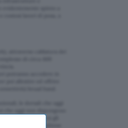
 infrastrutture e
no evidentemente spinto a
e costosi lavori di posa, a
k), attraverso cablatura dei
 complesso di circa 600
vincia.
atori potranno accedere in
r poi allestire ed offrire
connettività broad band.
ionali, le dorsali che oggi
uni che oggi non dispongono
metri di fibra con cui gli
ino di circa mezzo milione