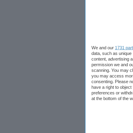
We and our
1731 par
data, such as unique 
content, advertising
permission we and o
scanning. You may cl
you may access more 
consenting. Please no
have a right to objec
preferences or withdr
at the bottom of the 