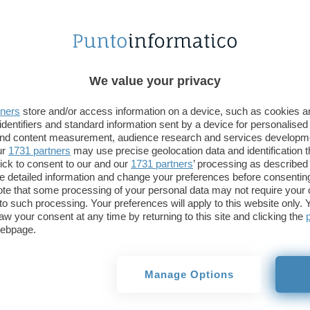
di residenti.
Secondo
Francesco Chirichigno
di Infratel “le in
sono duplicati di altre. Noi puntiamo a creare le co
grazie alle quali gli operatori possano poi offrire i 
We value your privacy
che non si potrebbe raggiungere se ci affidassimo 
tners
store and/or access information on a device, such as cookies 
mercato”. Chirichigno ha anche annunciato che a 
identifiers and standard information sent by a device for personalised
sarà lanciato un
secondo bando di gara
per proseg
 and content measurement, audience research and services developm
ur
1731 partners
may use precise geolocation data and identification 
sfruttando i fondi messi a disposizione da Governo 
ick to consent to our and our
1731 partners
’ processing as described 
detailed information and change your preferences before consenting
Di seguito le dichiarazioni del ministro Gasparri.
te that some processing of your personal data may not require your 
t to such processing. Your preferences will apply to this website only
aw your consent at any time by returning to this site and clicking the
webpage.
“Internet e banda larga sono motori dello svilupp
Manage Options
Mezzogiorno rischia di essere penalizzato, rischia
distacco strutturale di cui patisce da sempre rispet