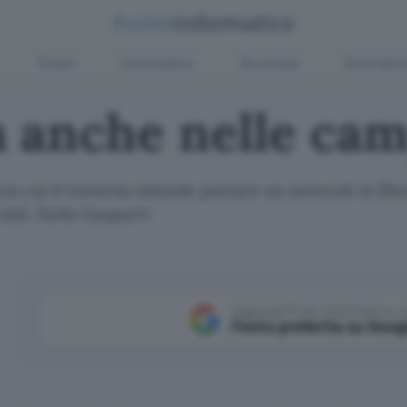
Green
Informatica
Sicurezza
Entertain
a anche nelle ca
 con cui il Governo intende portare un network in fibr
ali. Parla Gasparri
Aggiungi Punto Informatico 
Fonte preferita su Goog