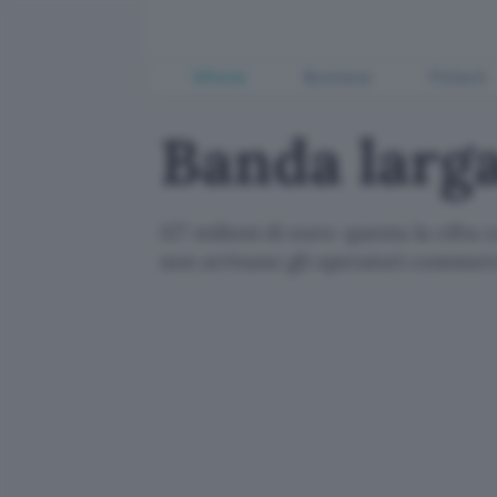
Offerte
Business
Fintech
Banda larg
127 milioni di euro: questa la cifra
non arrivano gli operatori commerci