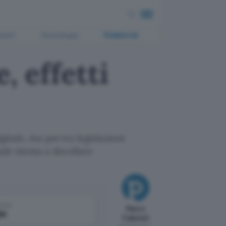
ment
Tecnologia
Pubblicità
, effetti
gitale, ma poi tra legislazioni
ale stenta a decollare
come
Marco
le
Calamari