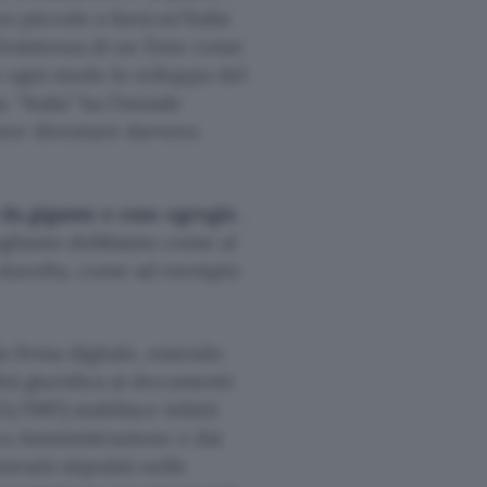
 piccolo a fare) un’Italia
 l’esistenza di un Ente come
n ogni modo lo sviluppo del
 “Italia” ha l’iniziale
oter diventare davvero
si da gigante e cose egregie
.
vogliamo dobbiamo come al
 stavolta, come ad esempio
lla firma digitale, essendo
ità giuridica ai documenti
13/1997) stabilisce infatti
ica Amministrazione e dai
tratti stipulati nelle