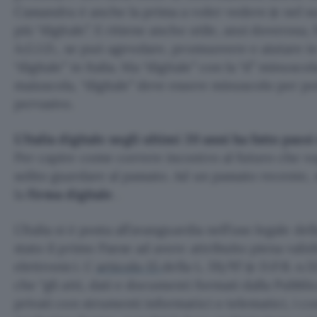
Cassandra è anche la prima a voler vedere (e nel suo
più “digitale”. E ritiene anche utile, anzi doverosa,
A.G.I.D., se può agevolare, promuovere e aiutare i
“digitale” in Italia. Ma “digitale” con la “d” minuscola:
maiuscola, “digitale” deve essere minuscolo per p
pervasivo.
L’Italia digitale negli ultimi 20 anni ha fatto pas
Per capire come correre incontro al futuro che 
solito guardare al passato. Ad un passato recente,
la
firma digitale
.
L’Italia si è posta all’avanguardia nell’uso legale de
stato il primo Paese ad avere attribuito piena valid
elettronici. L’
articolo 15
della L. 59/97 (e D.P.R. n.5
che “gli atti, dati e documenti formati dalla Pubbl
privati con strumenti informatici o telematici, i con