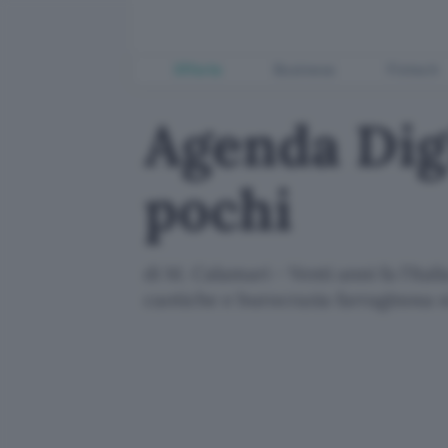
Offerte
Business
Fintech
Agenda Digi
pochi
di M. Calamari - Venti anni fa l'Ital
caotiche e burocrazia farraginosa si