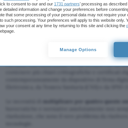
ick to consent to our and our
1731 partners
’ processing as described 
ambiti precisi (come il Processo Civile Telematico
detailed information and change your preferences before consenting
ignorata dai normali cittadini.
te that some processing of your personal data may not require your 
t to such processing. Your preferences will apply to this website only
aw your consent at any time by returning to this site and clicking the
Non c’è la volontà di cercare un colpevole, solo i
webpage.
servito la diffusione di una utile tecnologia digitale
gambe. Se poi aggiungiamo alla storia della Firma di
dell’identità digitale, dovremmo cominciare a parla
Manage Options
Partiamo dall’indiscutibile verità tecnica che un’
contenere più chiavi crittografiche e certificati dig
contemporaneamente da dispositivo di firma digital
Elettronica, da Tessera Sanitaria (CNS) e da SPID-3
Le necessità di
moltiplicare per quattro queste 
burocratiche e normative assolutamente non sempli
risoluzione, che sono il vero problema da risolver
tecnologie.