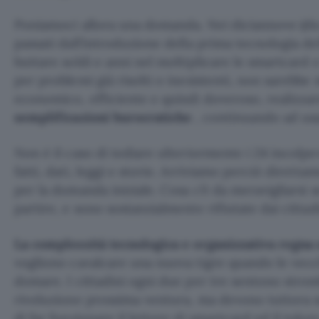
Poniamoci allora una domanda. Nei diciannove (dic
passati dall’introduzione della prima tecnologia dell
buttare soldi e anni nel moltiplicare le smartcard 
per problemi già risolti o inesistenti, non sarebbe 
economico, efficiente e quindi doveroso, realizza
semplificazioni burocratiche
, continuando ad usa
Non è il caso di tediare ulteriormente i 24 incolpev
fatti, dati, leggi e storie. Arriviamo perciò diretta
per la domanda iniziale. Cosa c’è da meravigliarsi s
partire, e sono sostanzialmente rifiutate dai cittad
La complessità tecnologica e organizzativa regn
vogliono cavalcare una nuova tigre quando le vec
domare. I cittadini ogni due per tre sentono stro
rivoluzione prossima ventura, ma devono tuttora s
di far funzionare il lettore di smartcard ed il toke