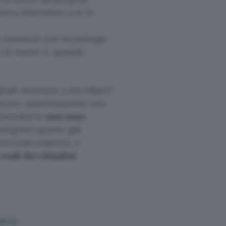
iera distruttiva con le
 convivere con tecnologie
on le nuove è, quando
gitale stentano a decollare?
motivi, assolutamente non
 introdurre
non sono
integrare quanto già
ocessi esistenti, e
reali dei cittadini
.
iero