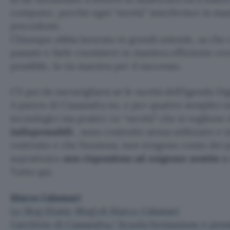
computer, perché ogni “novità” interferisce in man
precedenti.
Chiunque abbia lavorato in grandi aziende, sa che
passate e farle coesistere in maniera efficiente c
possibile, la via maestra per il successo.
C’è poi da meravigliarsi se le novità dell’Agenda Di
A parere di Cassandra no, e per quattro semplici 
tecnologici ma pratici. Le “novità” che si vogliono
indispensabili
, sono costruite senza utilizzare e 
costruito e che funziona, non tengono conto dei pr
soprattutto
non rispondono ad esigenze sentite e 
Tutto qui.
Marco Calamari
Lo Slog (Static Blog) di Marco Calamari
L’archivio di Cassandra/ Scuola formazione e pens