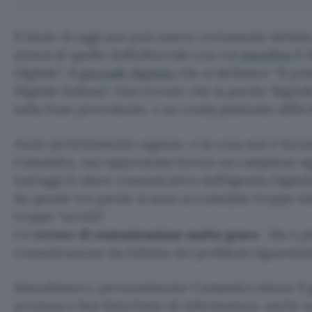
Il titolo di oggi non può essere certamente definit
sintesi di quello dell’editoriale con cui
esordiva
il
Digitale”, il
giornale digitale
che si definisce “Il pr
Digitale Italiana”. Non trovate che la parola “digita
nella frase precedente, e ne renda piuttosto diffi
Avete perfettamente ragione, e la cosa non è forza
Cassandra, ma rappresenta invece un campione sign
tutt’oggi il valore comunicativo dell’Agenda Digitale
Su queste tre parole si sono accumulate troppe ini
troppe “novità”.
Un
errore di comunicazione molto grave
. Ma è p
comunicazione sia l’ultimo dei problemi riguardanti
Intendiamoci, personalmente Cassandra ritiene il 
preziosa e ben fatta fonte di informazioni, anche s