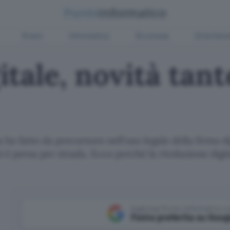
Green
Informatica
Sicurezza
Entertain
tale, novità tante
ia ha fatto da precursore nell'uso legale della firma di
 è persa per strada. Ecco perché la rivoluzione digit
Aggiungi Punto Informatico 
Fonte preferita su Goog