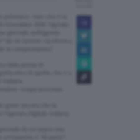
Pubblicato il
15 dic 2016
o polemico, visto che è la
 28 Novembre 2016 “Agenda
imo giornale sull’Agenda
le” sia un tantino cacofonica
cile la comprensione?
ta dalla penna di
ificativo di quello che è a
 Italiana.
ziative, troppi proclami,
iù grave ancora che la
 l’Agenda Digitale Italiana.
giornale di cui sopra una
e ovviamente è “di parte”;