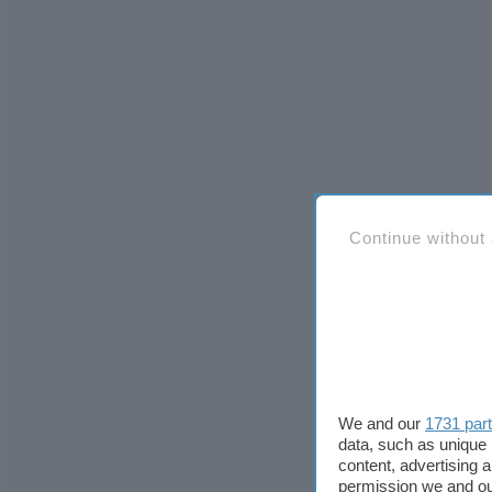
Continue without
We and our
1731 par
data, such as unique 
content, advertising
permission we and o