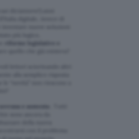
asi diciannove!) anni
’Italia digitale, invece di
e inventare nuove soluzioni
stato più logico,
re
riforme legislative e
re quello che già esisteva?
oli lettori sciorinando altri
mente alla semplice risposta
e le “novità” non riescono a
ini?
a sovrana e aumenta
. Tutti
chie sono ancora da
mbazzare della nuova
contrarsi con il problema
n di turno sul proprio