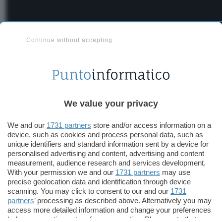
Continue without accepting
We value your privacy
È banale, dopo aver visto il film, compiere una
We and our
1731 partners
store and/or access information on a
operazione di spezzettamento, levando tutte le
device, such as cookies and process personal data, such as
unique identifiers and standard information sent by a device for
scene che sono versioni ad alta risoluzione di
personalised advertising and content, advertising and content
scene identiche della II trilogia (IV, V e VI) per
measurement, audience research and services development.
With your permission we and our
1731 partners
may use
vedere cosa rimane.
precise geolocation data and identification through device
Tolti i pezzi già visti cosa rimane?
scanning. You may click to consent to our and our
1731
Non rimane niente.
partners
’ processing as described above. Alternatively you may
access more detailed information and change your preferences
Sono tutti pezzi collaudati estratti qua e là dai 3
before consenting or to refuse consenting. Please note that