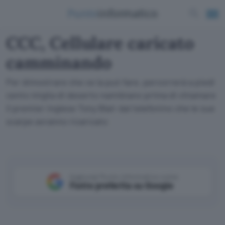
CCC, Cellulare caricato
camminando
Per dimostrare che ce la può fare, percorrerà a piedi
cento miglia di deserto namibiano prima di chiamare
il premier inglese Tony Blair dal telefonino che le sue
scarpe avranno ricaricato
Aggiungi Punto Informatico come
Fonte preferita su Google