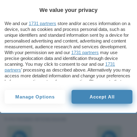
cellulare.
We value your privacy
Il cuore del progetto nasce dall’inserimento nel
We and our
1731 partners
store and/or access information on a
sistema che si trova nelle scarpe speciali di Baylis,
device, such as cookies and process personal data, such as
unique identifiers and standard information sent by a device for
della tecnologia della
DERA, Defense Evaluation
personalised advertising and content, advertising and content
Research Agency
, agenzia governativa inglese.
measurement, audience research and services development.
With your permission we and our
1731 partners
may use
precise geolocation data and identification through device
L’idea è di dimostrare che con questo nuovo
scanning. You may click to consent to our and our
1731
sistema si possono ottenere prestazioni di
partners
’ processing as described above. Alternatively you may
accumulo elettrico con il semplice movimento,
access more detailed information and change your preferences
before consenting or to refuse consenting. Please note that
decisamente superiori a quelle finora ottenute.
some processing of your personal data may not require your
consent, but you have a right to object to such processing. Your
Redazione
Manage Options
Accept All
preferences will apply to this website only. You can change
Pubblicato il 22 mag 2000
your preferences or withdraw your consent at any time by
returning to this site and clicking the
privacy policy
button at the
bottom of the webpage.
TI POTREBBE INTERESSARE