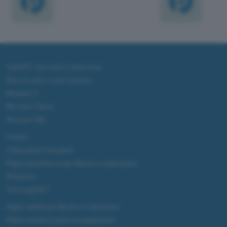
ChatGPT: che cos'è e come si usa
DALL·E cos'è e come funziona
Windows 11
Microsoft Teams
Microsoft 365
Fintech
Criptovalute Emergenti
Migliori piattaforme per Bitcoin e criptovalute
Metaverso
Tutto sugli NFT
Migliori wallet per Bitcoin e criptovalute
Migliori antivirus gratis e a pagamento