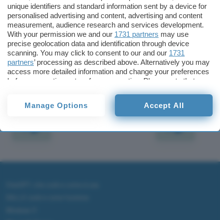
unique identifiers and standard information sent by a device for
direttamente, in inglese, a questo indirizzo: D.A.
personalised advertising and content, advertising and content
Neverovskii, SIZO 37/01, ul. Nikolo-Kazinskaya,
measurement, audience research and services development.
110; 2480002 Kaluga.
With your permission we and our
1731 partners
may use
precise geolocation data and identification through device
scanning. You may click to consent to our and our
1731
Redazione
partners
’ processing as described above. Alternatively you may
Pubblicato il 13 dic 1999
access more detailed information and change your preferences
before consenting or to refuse consenting. Please note that
some processing of your personal data may not require your
TI POTREBBE INTERESSARE
consent, but you have a right to object to such processing. Your
Manage Options
Accept All
preferences will apply to this website only. You can change
your preferences or withdraw your consent at any time by
returning to this site and clicking the
privacy policy
button at the
bottom of the webpage.
ChatGPT: che cos'è e come si usa
DALL·E cos'è e come funziona
Windows 11