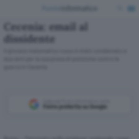
Cecenia: email al
dissidente
Il giovane matematico russo è stato condannato a
due anni per la sua presa di posizione contro la
guerra in Cecenia
Aggiungi Punto Informatico come
Fonte preferita su Google
Roma – Detenuto nella prigione regionale russa