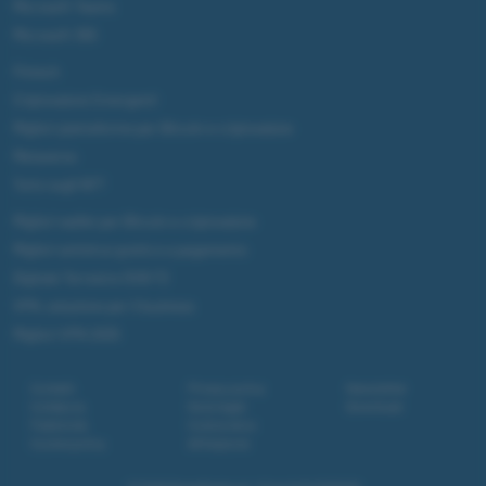
Microsoft Teams
Microsoft 365
Fintech
Criptovalute Emergenti
Migliori piattaforme per Bitcoin e criptovalute
Metaverso
Tutto sugli NFT
Migliori wallet per Bitcoin e criptovalute
Migliori antivirus gratis e a pagamento
Digitale Terrestre DVB-T2
VPN, soluzione per il business
Migliori VPN 2025
Contatti
Privacy policy
Newsletter
Collabora
Note legali
Download
Pubblicità
Codice etico
Cookie policy
Affiliazione