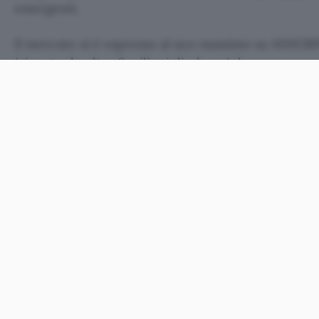
emergenti.
Il mercato si è espresso al suo massimo su MM
(giocato da oltre 6 milioni di player) dove persona
oggetti
vengono venduti all’asta su eBay a prezzi 
non trascurabile il cosiddetto
gold farming
, il far
altro utente in cambio di denaro, oppure il giocar
mondo virtuale da scambiare con valuta vera attr
come PayPal.
Quello del gold farming, secondo
infoDev
,
rappre
opportunità di crescita per i paesi emergenti, tan
governative dovrebbero prenderlo in consideraz
connettere i più poveri a questo tipo di domanda 
risorse tecnologiche in molti casi, soprattutto nei p
pensare alla diffusione di cellulari e smartphone in
Mettendo da parte il settore della virtual econom