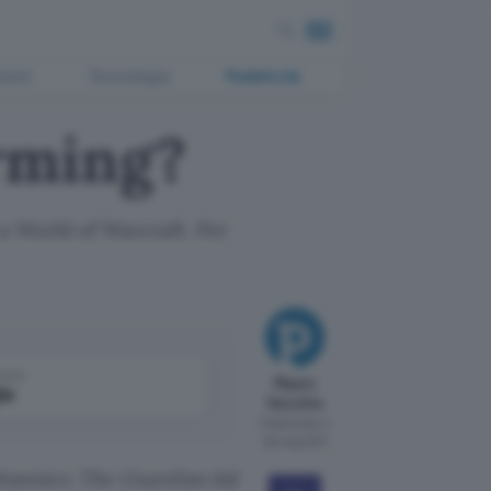
ment
Tecnologia
Pubblicità
arming?
 a World of Warcraft. Per
come
Mauro
le
Vecchio
Pubblicato il
26 mag 2011
ritannico
The Guardian
dal