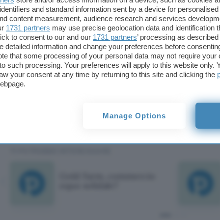
personaggio –
da offrire successivamente in camb
identifiers and standard information sent by a device for personalised
mercato nero
.
 and content measurement, audience research and services developm
ur
1731 partners
may use precise geolocation data and identification 
ick to consent to our and our
1731 partners
’ processing as described 
Stando alle confessioni di Dali, le guardie carcerar
detailed information and change your preferences before consenting
guadagnato
fino a 600 sterline (quasi 700 euro) a
te that some processing of your personal data may not require your 
Guardian
ha dunque riportato l’attenzione sull’o
t to such processing. Your preferences will apply to this website only
aw your consent at any time by returning to this site and clicking the
farming
, la coltivazione ossessiva di account – an
webpage.
destinati alla vendita. Pare che l’80 per cento dei
base in Cina.
Manage Options
Mauro Vecchio
TI POTREBBE INTERESSARE
Gold Farm, commercio
equo solidale?