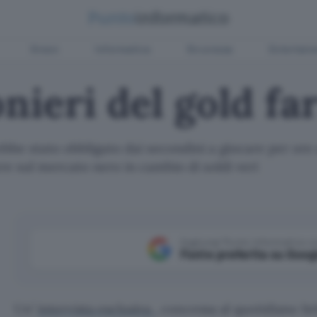
Green
Informatica
Sicurezza
Entertain
onieri del gold f
bbe stato obbligato dai secondini a giocare per ore
re sul mercato nero in cambio di soldi veri
Aggiungi Punto Informatico 
Fonte preferita su Goog
Un’
intervista esclusiva
, concessa al quotidiano b