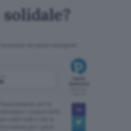
solidale?
i lavoratori dei paesi emergenti
come
Claudio
le
Tamburrino
Pubblicato il
11 apr 2011
finanziamento per lo
ofondisce i numeri della
per soldi reali e che si
’occasione per i paesi