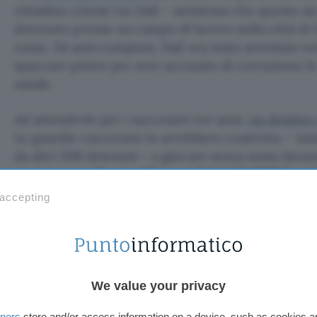
cittadino cinese Liu Dali – ammesso che questo si
detenuto presso un campo di lavoro nella città di J
russo. 54 anni compiuti, Dali era stato arrestato n
spaccare pietre per aver accusato di corruzione le 
natale.
Ad attenderlo per i successivi tre anni,
un destino
Le guardie carcerarie lo avrebbero costretto – i
da altri 300 detenuti – a giocare senza sosta davan
computer,
nello specifico a celebri MMORPG qua
Sessioni frenetiche ed incessanti, con centinaia d
 accepting
24.
Ai vari detenuti sarebbero stati dunque imposti dei 
da portare a termine obbligatoriamente per evitare
Vero obiettivo dei secondini, l’accumulo massivo d
We value your privacy
account – acquisendo beni virtuali o potenziando
tners
store and/or access information on a device, such as cookies 