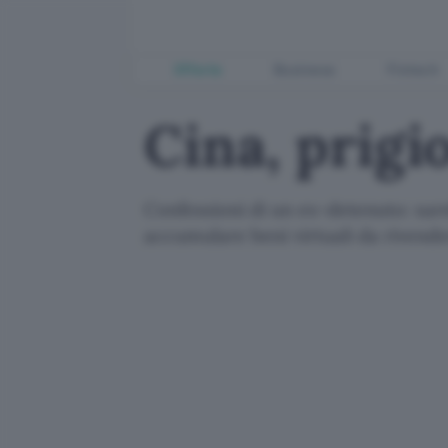
Offerte
Business
Fintech
Cina, prigi
Confessioni di un ex-detenuto: sare
accumulare beni virtuali da rivende