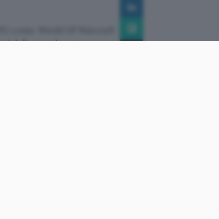
ORPG come
World Of Warcraft
ggi dalla grande potenza o
notevoli e dove ha un ruolo
e da
sitter
agli account di un
e per creare denari del
averso sistemi di pagamento
senta
una vera e propria
to che le organizzazioni non
ione come mezzo per
del mondo occidentale: le
aesi dell’est vi sono, basti
 India e in Cina.
y che necessita di maggior