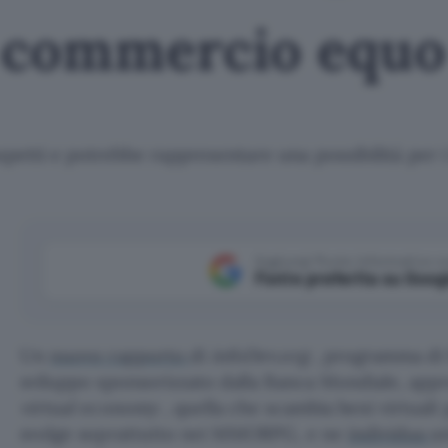
 commercio equo 
aspetti e potrebbe rappresentare una possibilità per 
Aggiungi Punto Informatico 
Fonte preferita su Goog
Un
nuovo rapporto
di
infoDev.org
, programma di 
sviluppo sponsorizzato dalla Banca Mondiale, appr
virtual economy
, quella che scambia beni virtuali 
svolge soprattutto nei MMORPG, e ne
individua
un