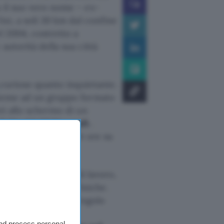
a il suo vero nome – ex-
ixi, a soli 30 km dal confine
el 2004, costretto a
autorità della sua città
curioso quanto inquietante.
nsieme ad un gruppo formato
ti allo schermo di un
li World Of Warcraft
.
i computer accesi 24 ore su
carichi prefissati di lavoro,
 severe punizioni fisiche.
i crediti per ogni singolo
 un determinato
and process personal