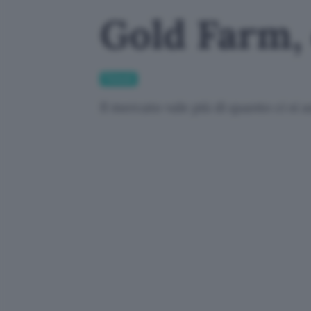
Gold Farm,
Fintech
Il mercato vale più di quanto ci si 