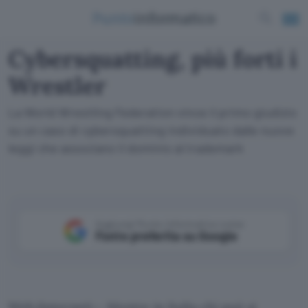
Cybersquatting, più forti i
Wrestler
La World Wrestling Federation vince il primo giudizio
su un caso di cybersquatting individuato dalle nuove
leggi che associano il dominio al trademark
Aggiungi Punto Informatico come
Fonte preferita su Google
Web (internet) – Mentre in Italia chi può si