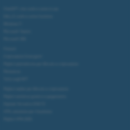
ChatGPT: che cos'è e come si usa
DALL·E cos'è e come funziona
Windows 11
Microsoft Teams
Microsoft 365
Fintech
Criptovalute Emergenti
Migliori piattaforme per Bitcoin e criptovalute
Metaverso
Tutto sugli NFT
Migliori wallet per Bitcoin e criptovalute
Migliori antivirus gratis e a pagamento
Digitale Terrestre DVB-T2
VPN, soluzione per il business
Migliori VPN 2025