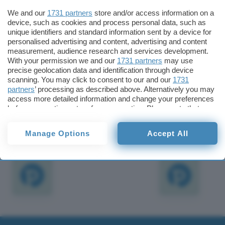
rivenderlo, per mille dollari, alla “WWF”.
We and our
1731 partners
store and/or access information on a
device, such as cookies and process personal data, such as
In teoria Bosman, se volesse appellarsi contro la
unique identifiers and standard information sent by a device for
personalised advertising and content, advertising and content
decisione ispirata alle leggi americane sul
measurement, audience research and services development.
cybersquatting che riguardano i domini .com,
With your permission we and our
1731 partners
may use
precise geolocation data and identification through device
.net e .org, potrà farlo presso un tribunale
scanning. You may click to consent to our and our
1731
americano.
partners
’ processing as described above. Alternatively you may
access more detailed information and change your preferences
Redazione
before consenting or to refuse consenting. Please note that
some processing of your personal data may not require your
Pubblicato il 17 gen 2000
consent, but you have a right to object to such processing. Your
Manage Options
Accept All
preferences will apply to this website only. You can change
TI POTREBBE INTERESSARE
your preferences or withdraw your consent at any time by
returning to this site and clicking the
privacy policy
button at the
bottom of the webpage.