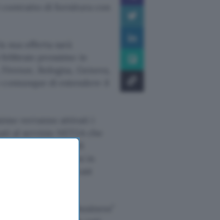
 contratto di fornitura con
a sua offerta sarà
8 febbraio prossimo in
, Firenze, Bologna, Genova,
e comunque di estendere il
imo verranno attivati i
ati al servizio NET24 che
e di email, 6 mesi di
 ecommerce, 5 milioni in
eoconferenza “Multicast
PRO per il “microbusiness”