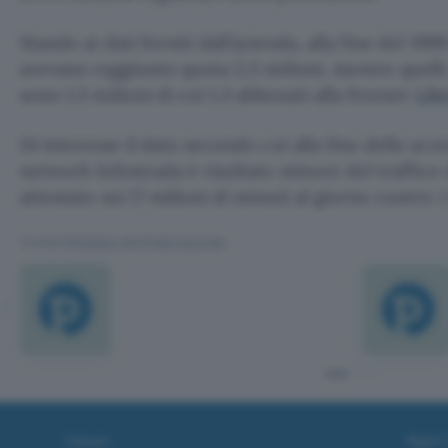
Stando ai dati forniti dall’azienda, alla fine del 1999 
avevano raggiunto quota 2,5 milioni, mentre quelli 
sono 1,5 milioni di cui 1,3 abbonati alla freenet
Lib
Di interesse il dato secondo cui alla fine dello scor
network Infostrada è risultato minore del traffico d
attestato sui 17 milioni di minuti al giorno contro i
TI POTREBBE INTERESSARE
Fintech
Miglior