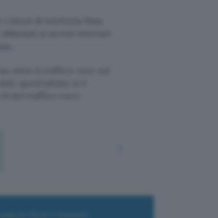
i clienti di telefonia fissa
abbonati ai servizi internet
ero
.
so anno il traffico voce sul
ati: quest’ultimo si è
 14 del traffico voce.
i wallet per Bitcoin e criptovalute