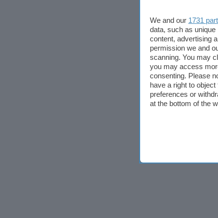
We and our
1731 par
data, such as unique 
content, advertising
permission we and o
scanning. You may cl
you may access more 
consenting. Please no
have a right to objec
preferences or withdr
at the bottom of the 