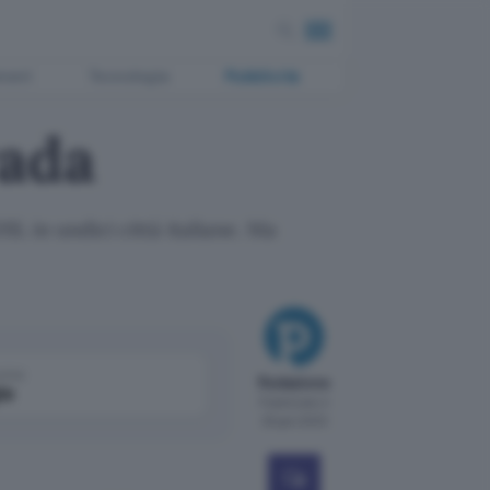
ment
Tecnologia
Pubblicità
rada
L in undici città italiane. Ma
come
Redazione
le
Pubblicato il
28 gen 2000