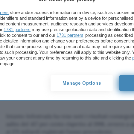
e NET24LAN per le aziende che vogliono offrire con
interne. Nel primo caso il costo sarà di 130mila lire
tners
store and/or access information on a device, such as cookies 
350mila lire di attivazione. Nel secondo l’attivazione
identifiers and standard information sent by a device for personalised
canone mensile a 350mila. Infostrada specifica anch
 and content measurement, audience research and services developm
ur
1731 partners
may use precise geolocation data and identification 
altri operatori, che nei costi sono compresi il mod
ick to consent to our and our
1731 partners
’ processing as described 
delle installazioni che verranno effettuate da pers
detailed information and change your preferences before consenting
te that some processing of your personal data may not require your 
t to such processing. Your preferences will apply to this website only
Per le aziende che aderiranno all’offerta entro il
aw your consent at any time by returning to this site and clicking the
previsti due mesi di servizio gratuito.
webpage.
Sul sito dell’azienda di NET24 si parla ancora be
Manage Options
ci sono ancora pagine dedicate che entrino nel dett
copertura.
Intanto Infostrada ha reso noti i risultati conseguiti
salito del 417 per cento rispetto al 1998, ovvero a 
ai 271 miliardi registrati l’anno precedente.