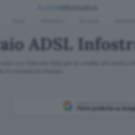
Green
Informatica
Sicurezza
Entertain
raio ADSL Infost
ordo con Telecom Italia per la vendita dei servizi ADS
solo il comunicato stampa
Aggiungi Punto Informatico 
Fonte preferita su Goog