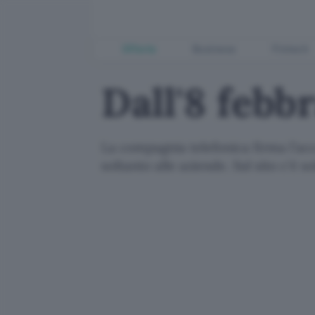
Offerte
Business
Fintech
Dall'8 febb
La compagnia telefonica firma l'acc
soltanto alle aziende. Sul sito c'è 