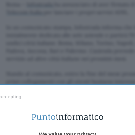
Roma –
Infostrada
ha annunciato di aver firmato il
Telecom Italia
per lanciare i propri servizi ADSL.
In un comunicato stampa, Infostrada informa che l
inizialmente dedicata alle sole aziende e partirà l’
undici città italiane: Roma, Milano, Torino, Napoli
Padova, Ancona, Bari e Palermo. L’azienda preved
servizio ad altre città italiane nei prossimi mesi.
Stando al comunicato, entro la fine del mese pross
primi collegamenti con gli utenti business interess
comprende, oltre alla connettività veloce, 10 casell
servizio di hosting per i siti, compresi i servizi di
 accepting
banner su
Italia Online
, offerta di sessioni di vid
ADSL”.
NET24 si compone di due diverse proposte: NET24
We value your privacy