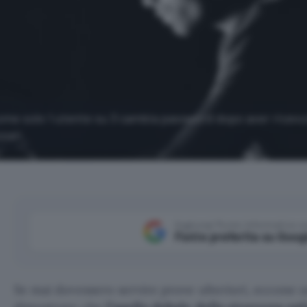
come solo 1 utente su 3 cambia password dopo aver ricevu
zzati.
Aggiungi Punto Informatico 
Fonte preferita su Goog
Se mai dovessero servire prove ulteriori, eccone u