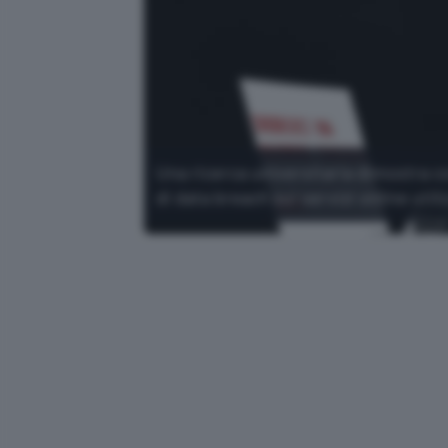
Una ricerca universitaria dimostra 
di data breach sui servizi online utili