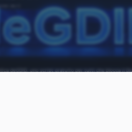
ica deGDID, uno script gratuito per tutti che blocca il Gl
Aggiungi Punto Informatico 
Fonte preferita su Goog