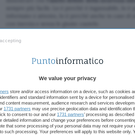
dimostrare che
l’anello debole della sicurezza on
sempre più facile. Lo è perché è ingannabile, lo è
informato e attento, lo è perché anche in caso di
con inerzia e senza le giuste cautele.
Data breach? Allarme ignorato
 accepting
Da anni è assodato il fatto che le persone utilizzi
estremamente banali e semplici da trovare:
123456
ai vertici della classifica delle password più utilizz
assodato come la password venga cambiata troppo
We value your privacy
utilizzi la stessa su più servizi (così che al furto d
tners
store and/or access information on a device, such as cookies 
tutti i propri account). Ora una ricerca (
pdf
) del S
identifiers and standard information sent by a device for personalised
(CyLab) della Carnegie Mellon University dimost
 and content measurement, audience research and services developm
data breach – e di relativo allarme – l’utenza tend
ur
1731 partners
may use precise geolocation data and identification 
ick to consent to our and our
1731 partners
’ processing as described 
a non cambiare la password in uso. La ricerca è fi
detailed information and change your preferences before consenting
Lujo Bauer e Apu Kapadia.
te that some processing of your personal data may not require your 
t to such processing. Your preferences will apply to this website only