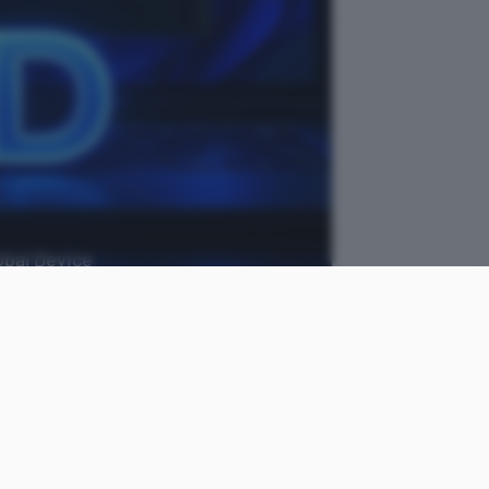
obal Device
ChatGPT
come
Cristiano
le
Ghidotti
Pubblicato il