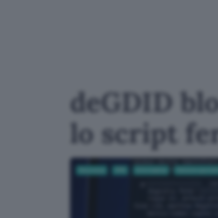
deGDID blo
lo script 
Sicurezza
VPN
Informatica
Sistemi operati