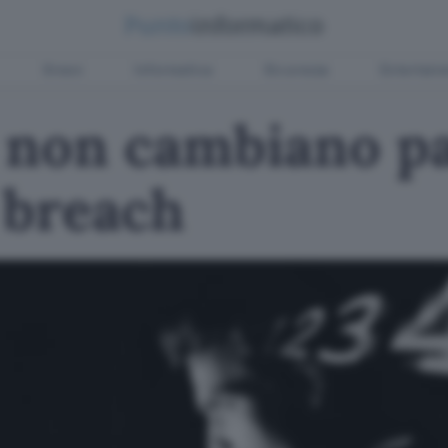
Green
Informatica
Sicurezza
Entertain
 non cambiano p
 breach