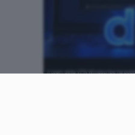
Il team della VPN Windscribe ha pubbl
Identifier presente in Windows.