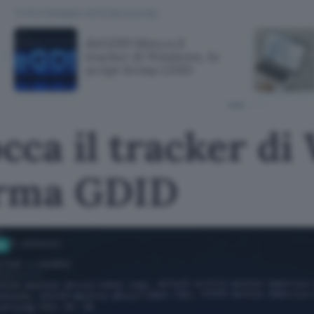
TI POTREBBE INTERESSARE
deGDID blocca il
tracker di Windows, lo
script ferma GDID
cca il tracker di
ferma GDID
vi