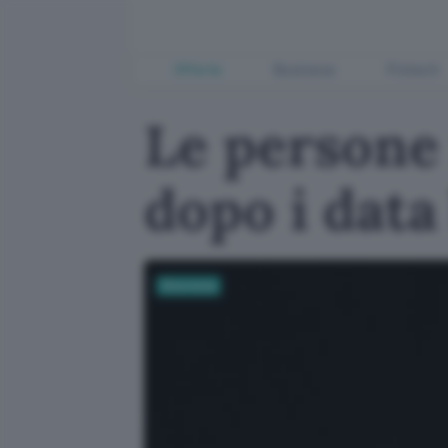
Offerte
Business
Fintech
Le persone
dopo i data
Sicurezza