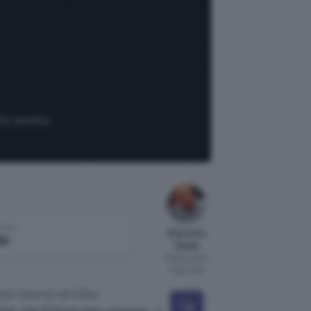
to avviso
come
Giacomo
le
Dotta
Pubblicato il
3 giu 2020
na nuova servita: