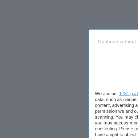
Continue without
We and our
1731 par
data, such as unique 
content, advertising
permission we and o
scanning. You may cl
you may access more 
consenting. Please no
have a right to objec