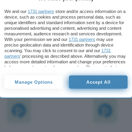
annotazioni sui rapporti che la società avrebbe
We and our
1731 partners
store and/or access information on a
intrattenuto con l’
Unione delle banche svizzere
device, such as cookies and process personal data, such as
anche in merito alla costruzione di alcune
unique identifiers and standard information sent by a device for
strutture ricreative di cui Is Arenas ha la
personalised advertising and content, advertising and content
measurement, audience research and services development.
commissione nel comune di Narbolia.
With your permission we and our
1731 partners
may use
precise geolocation data and identification through device
Is Arenas potrà comunque procedere sulla base
scanning. You may click to consent to our and our
1731
partners
’ processing as described above. Alternatively you may
del reato di diffamazione “semplice”.
access more detailed information and change your preferences
before consenting or to refuse consenting. Please note that
Redazione
some processing of your personal data may not require your
Pubblicato il 29 mag 2000
consent, but you have a right to object to such processing. Your
Manage Options
Accept All
preferences will apply to this website only. You can change
your preferences or withdraw your consent at any time by
TI POTREBBE INTERESSARE
returning to this site and clicking the
privacy policy
button at the
bottom of the webpage.