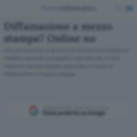
Diffamazione a mezzo
stampa? Online no
Una sentenza di un giudice di Oristano introduce un
modello secondo cui quanto riportato da un sito
internet non può essere associato al reato di
diffamazione a mezzo stampa
Aggiungi Punto Informatico come
Fonte preferita su Google