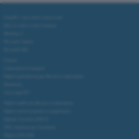
ChatGPT: che cos'è e come si usa
DALL·E cos'è e come funziona
Windows 11
Microsoft Teams
Microsoft 365
Fintech
Criptovalute Emergenti
Migliori piattaforme per Bitcoin e criptovalute
Metaverso
Tutto sugli NFT
Migliori wallet per Bitcoin e criptovalute
Migliori antivirus gratis e a pagamento
Digitale Terrestre DVB-T2
VPN, soluzione per il business
Migliori VPN 2025