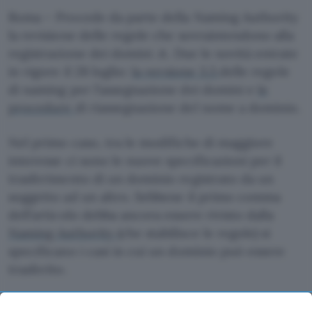
Roma – Procede da parte della Naming Authority
la revisione delle regole che sovraintendono alla
registrazione dei domini .it. Due le novità entrate
in vigore il 28 luglio:
la versione 3.3
delle regole
di naming per l’assegnazione dei domini e
le
procedure
di riassegnazione del nome a dominio.
Nel primo caso, tra le modifiche di maggiore
interesse ci sono le nuove specificazioni per il
trasferimento di un dominio registrato da un
soggetto ad un altro. Sebbene il primo comma
dell’articolo debba ancora essere rivisto dalla
Naming Authority
(che stabilisce le regole) si
specificano i casi in cui un dominio può essere
trasferito.
Dalle nuove regole di Naming, invece, non