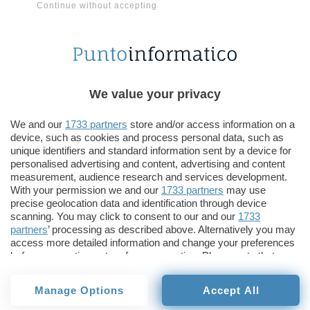
Continue without accepting
emergono sostanziali novità per quanto riguarda
la LAR (Lettera di assunzione di responsabilità),
ovvero la nota che deve far pervenire alla
Registration Authority
chi vuole registrare un
dominio .it.
We value your privacy
Sebbene numerosi componenti della Naming
We and our
1733 partners
store and/or access information on a
Authority stiano spingendo per l’abolizione della
device, such as cookies and process personal data, such as
LAR per consentire una più rapida e agevole
unique identifiers and standard information sent by a device for
personalised advertising and content, advertising and content
registrazione dei domini, la revisione della
measurement, audience research and services development.
struttura di registrazione e dei rapporti tra i
With your permission we and our
1733 partners
may use
precise geolocation data and identification through device
soggetti appare ancora in alto mare e non è detto
scanning. You may click to consent to our and our
1733
che prenderà mai il largo…
partners
’ processing as described above. Alternatively you may
access more detailed information and change your preferences
before consenting or to refuse consenting. Please note that
Per quanto riguarda la “Procedura di
some processing of your personal data may not require your
riassegnazione del nome a dominio” si è di fronte
consent, but you have a right to object to such processing. Your
Manage Options
Accept All
ad una novità importante, perché, tra le altre
preferences will apply to this website only. You can change
your preferences or withdraw your consent at any time by