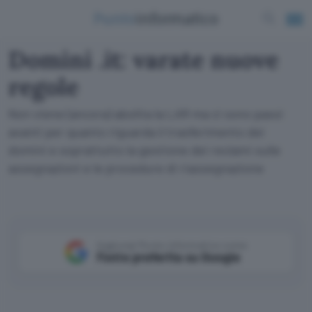
Domini .it: varate nuove
regole
Non viene (ancora) abolita la LAR ma ci sono passi
avanti per quanto riguarda il trasferimento dei
domini e soprattutto la gestione dei reclami sulle
assegnazioni e le procedure di riassegnazione
Aggiungi Punto Informatico come
Fonte preferita su Google