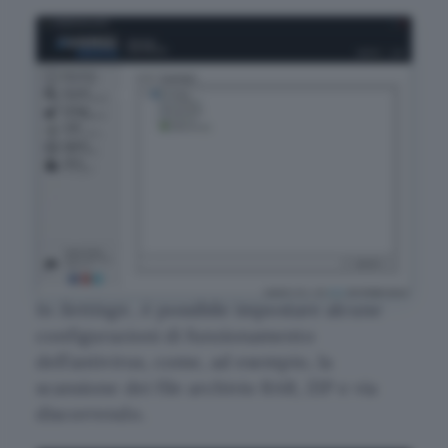
In
Settings
, è possibile impostare alcune
configurazioni di funzionamento
dell’antivirus, come, ad esempio, la
scansione dei file archivio RAR, ZIP e via
discorrendo.