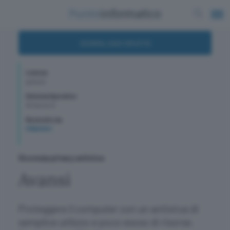
DOWNLOAD GRATIS
Licenza
gratuito
Sistema Operativo
Windows 8
Recensito da
G Barbieri
Sicurezza privacy antivirus
Avansi
Proteggere il computer con un antivirus di
semplice utilizzo e poco esoso di risorse.