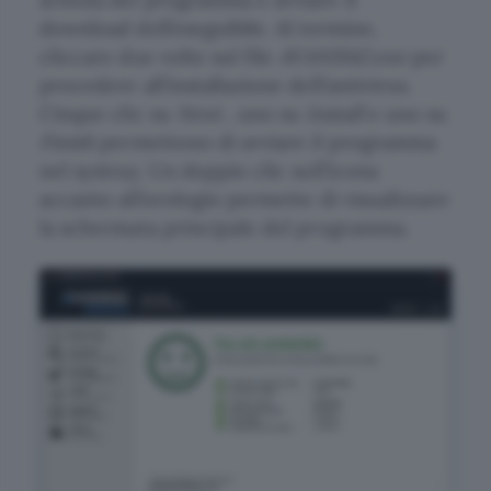
download dell’eseguibile. Al termine,
cliccare due volte sul file
AVANSI42.exe
per
procedere all’installazione dell’antivirus.
Cinque clic su
Next
, uno su
Install
e uno su
Finish
permettono di avviare il programma
nel systray. Un doppio clic sull’icona
accanto all’orologio permette di visualizzare
la schermata principale del programma.