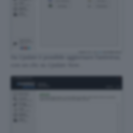
Da
Update
è possibile aggiornare l’antivirus,
con un clic su
Update Now
.