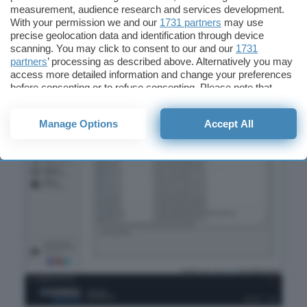
di accedere a differenti strumenti di
measurement, audience research and services development.
Windows, come il prompt dei comandi, il
With your permission we and our
1731 partners
may use
precise geolocation data and identification through device
task manager, la tastiera virtuale e l’editor di
scanning. You may click to consent to our and our
1731
registro.
partners
’ processing as described above. Alternatively you may
access more detailed information and change your preferences
before consenting or to refuse consenting. Please note that
some processing of your personal data may not require your
consent, but you have a right to object to such processing. Your
Manage Options
Accept All
preferences will apply to this website only. You can change
your preferences or withdraw your consent at any time by
returning to this site and clicking the
privacy policy
button at the
bottom of the webpage.