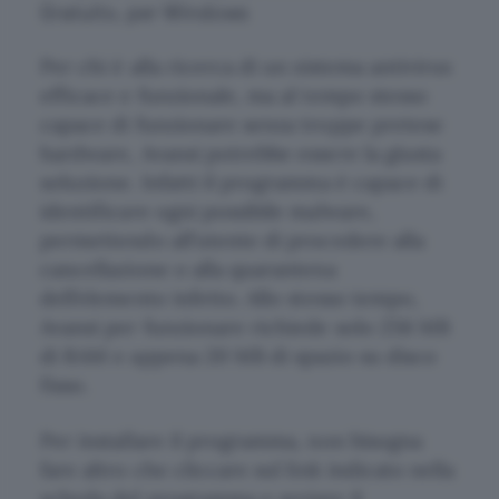
Gratuito, per Windows
Per chi è alla ricerca di un sistema antivirus
efficace e funzionale, ma al tempo stesso
capace di funzionare senza troppe pretese
hardware, Avansi potrebbe essere la giusta
soluzione. Infatti il programma è capace di
identificare ogni possibile malware,
permettendo all’utente di procedere alla
cancellazione o alla quarantena
dell’elemento infetto. Allo stesso tempo,
Avansi per funzionare richiede solo 256 MB
di RAM e appena 20 MB di spazio su disco
fisso.
Per installare il programma, non bisogna
fare altro che cliccare sul link indicato nella
scheda del programma e avviare il