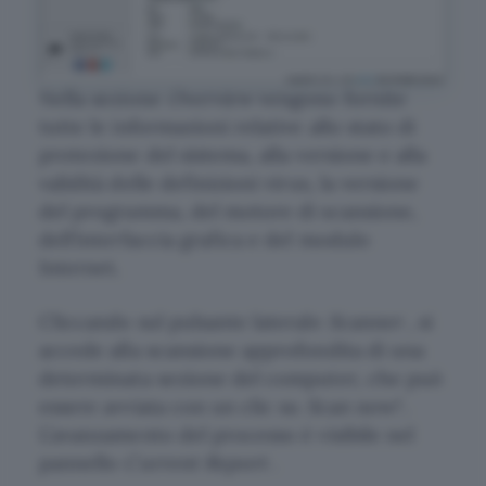
Nella sezione
Overview
vengono fornite
tutte le informazioni relative allo stato di
protezione del sistema, alla versione e alla
validità delle definizioni virus, la versione
del programma, del motore di scansione,
dell’interfaccia grafica e del modulo
Internet.
Cliccando sul pulsante laterale
Scanner
, si
accede alla scansione approfondita di una
determinata sezione del computer, che può
essere avviata con un clic su
Scan now!
.
L’avanzamento del processo è visibile nel
pannello
Current Report
.