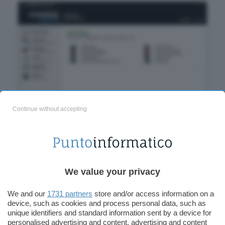
Continue without accepting
La sezione
Tools
permette di accedere a
diversi pannelli di strumenti, fra cui un
We value your privacy
gestore dei processi, un gestore dei servizi
attivi, un sistema informativo sulle
We and our
1731 partners
store and/or access information on a
performance, la lista della quarantena e una
device, such as cookies and process personal data, such as
tab avanzata (
AVANSI Tools
) che permette
unique identifiers and standard information sent by a device for
personalised advertising and content, advertising and content