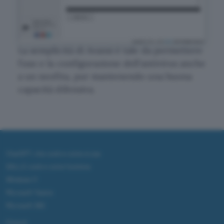
La semplicità di Avansi è tale da permettere
l’uso e la configurazione dell’antivirus anche
a un neofita, pur mantenendo una buona
capacità difensiva.
ChatGPT: che cos'è e come si usa
DALL·E cos'è e come funziona
Windows 11
Microsoft Teams
Microsoft 365
Fintech