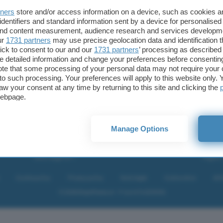
ssita forse di qualche piccola miglioria (ad esempio
tners
store and/or access information on a device, such as cookies 
oni a fine partita sono un po troppo frettolose, non
identifiers and standard information sent by a device for personalised
 and content measurement, audience research and services developm
l modo di capire quanti punti sono stati realizzati e
ur
1731 partners
may use precise geolocation data and identification 
rte ad esempio) ma visto che è un programma
ick to consent to our and our
1731 partners
’ processing as described 
che aperto a suggerimenti e complimenti, quindi
detailed information and change your preferences before consenting
te that some processing of your personal data may not require your 
ina e l’altra un messaggino agli autori è d’obbligo!
t to such processing. Your preferences will apply to this website only
aw your consent at any time by returning to this site and clicking the
webpage.
Fintech
Miglior
Manage Options
Criptovalute Emergenti
Miglior
Migliori piattaforme per Bitcoin e criptovalute
Digital
Metaverso
VPN, so
Tutto sugli NFT
Miglior
Cookie policy
Privacy policy
Note legali
Codice etico
Affi
© 2026
BlazeMedia srl
- P.Iva 14742231005