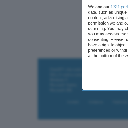
Briscola nece
We and our
1731 par
certe operazi
data, such as unique 
content, advertising
c’è neanche i
permission we and o
con quali ca
scanning. You may cl
aperto… è an
you may access more 
consenting. Please no
tra una partit
have a right to objec
preferences or withdr
at the bottom of the 
ChatGPT: che cos'è e come si usa
DALL·E cos'è e come funziona
Windows 11
Microsoft Teams
Microsoft 365
Contatti
Collabora
Pubblicità