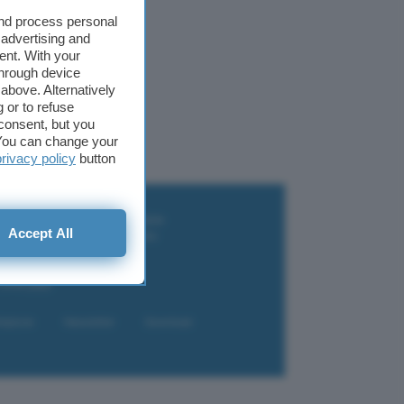
and process personal
 advertising and
ent. With your
through device
above. Alternatively
 or to refuse
consent, but you
. You can change your
privacy policy
button
i wallet per Bitcoin e criptovalute
Accept All
i antivirus gratis e a pagamento
e Terrestre DVB-T2
luzione per il business
i VPN 2025
liazione
Newsletter
Download