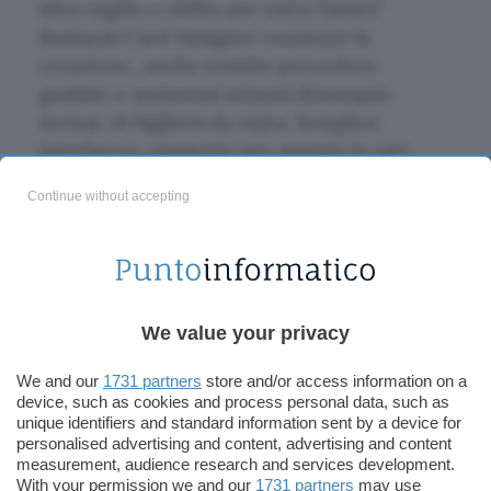
Idea regalo o utility per tutto l’anno?
Business Card Designer consente la
creazione, anche tramite procedure
guidate o numerosi schemi d’esempio
inclusi, di biglietti da visita. Semplice
interfaccia, supporto per stampa in vari
formati, possibilità di inserire Codici a barre
Continue without accepting
e testi su curve, creazione di un database
per facilitare ad esempio la creazione dei
bliglietti per un intero ufficio, importazione
dei più comuni formati grafici e clipart per
inserire logo o immagini nei biglietti.
We value your privacy
Se si desidera stampare su cartoncino
We and our
1731 partners
store and/or access information on a
device, such as cookies and process personal data, such as
comune A4 (e non sui fogli appositi per la
unique identifiers and standard information sent by a device for
stampa dei biglietti da visita che ovviamente
personalised advertising and content, advertising and content
il programma supporta), c’è la possibilità di
measurement, audience research and services development.
With your permission we and our
1731 partners
may use
farsi stampare anche dei comodi segnetti