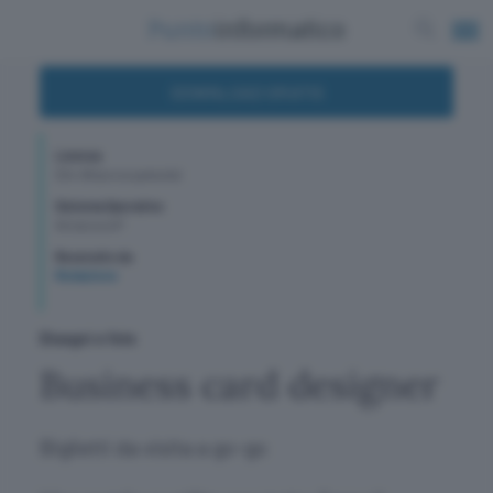
DOWNLOAD GRATIS
Licenza
$24.95 (prova gratuita)
Sistema Operativo
WindowsXP
Recensito da
Redazione
Disegni e foto
Business card designer
Biglietti da visita a go-go