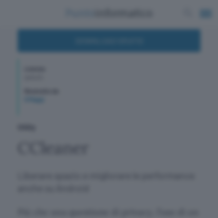
DOWNLOAD GRATIS
Licenza
gratuito
Recensito da
G Maggi
Utility
CCleaner
Liberare spazio e migliorare le performance
anche su Android
Più che una questione di privacy, l’uso di un