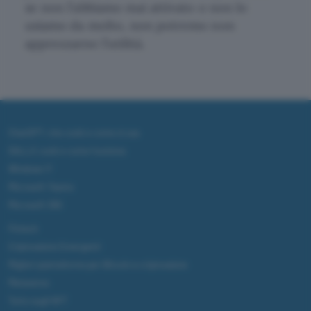
se non l’abbiamo mai attivato o non lo
usiamo da molto, non potremo non
apprezzarne l’utilità.
ChatGPT: che cos'è e come si usa
DALL·E cos'è e come funziona
Windows 11
Microsoft Teams
Microsoft 365
Fintech
Criptovalute Emergenti
Migliori piattaforme per Bitcoin e criptovalute
Metaverso
Tutto sugli NFT