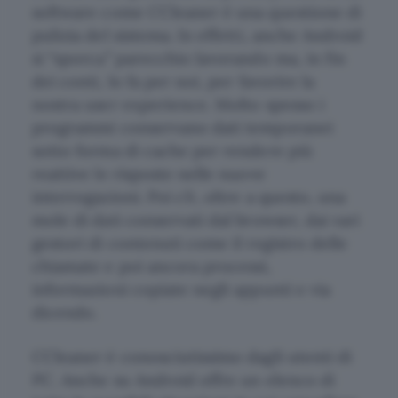
software come CCleaner è una questione di
pulizia del sistema. In effetti, anche Android
si “sporca” parecchio lavorando ma, in fin
dei conti, lo fa per noi, per favorire la
nostra user experience. Molto spesso i
programmi conservano dati temporanei
sotto forma di cache per rendere più
reattive le risposte nelle nuove
interrogazioni. Poi c’è, oltre a questo, una
mole di dati conservati dal browser, dai vari
gestori di contenuti come il registro delle
chiamate e poi ancora processi,
informazioni copiate negli appunti e via
dicendo.
CCleaner è conosciutissimo dagli utenti di
PC. Anche su Android offre un elenco di