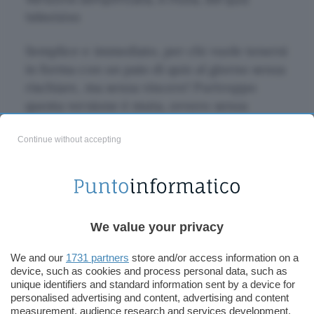
televisivo
Semplice e immediato, per chi vuole tenersi
in forma con un paio di quiz al giorno senza
rischiare, ma senza vincere! Purtroppo
questa versione è muta, ovvero senza
sonoro, voci ed effetti speciali, ma
divertente in quanto le domande sono
Continue without accepting
veramente tantissime ed è anche possibile
aggiungerne di nuove, o creare un elenco
di domande personalizzato dalla prima
all’ultima aggiungendo infinita longetività al
We value your privacy
gioco.
We and our
1731 partners
store and/or access information on a
Sono disponibili anche gli aiutini, durante il
device, such as cookies and process personal data, such as
unique identifiers and standard information sent by a device for
gioco. 50/50 elimina due delle 4 risposte
personalised advertising and content, advertising and content
possibili, la telefonata invece simula un
measurement, audience research and services development.