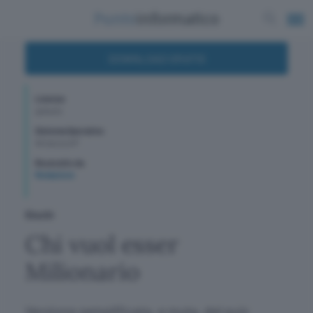
DOWNLOAD GRATIS
Licenza
gratuito
Sistema Operativo
WindowsXP
Recensito da
Redazione
Giochi
Chi vuol esser
Milionario
Versione semplificata, e muta, del quiz