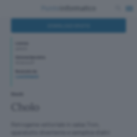
DOWNLOAD GRATIS
Licenza
gratuito
Sistema Operativo
WindowsXP
Recensito da
Luca Schiavoli
Giochi
Cholo
Retrogame vettoriale in salsa Tron,
sparatutto divertente e semplice d'altri