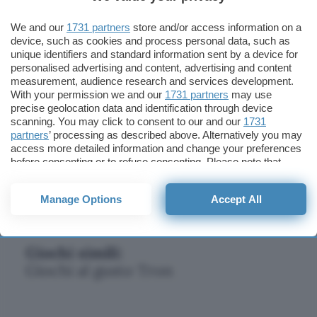
tanti, così come sono tanti i comandi da
We and our
1731 partners
store and/or access information on a
imparare per visitare e difendere da città
device, such as cookies and process personal data, such as
disegnata a linee verde “terminale”.
unique identifiers and standard information sent by a device for
personalised advertising and content, advertising and content
measurement, audience research and services development.
Sconsigliato a chi ha allergia per il C64 (o
With your permission we and our
1731 partners
may use
non sa cosa sia), ma consigliatissimo a chi
precise geolocation data and identification through device
scanning. You may click to consent to our and our
1731
vuole fare un salto senza spesa nel bel
partners
’ processing as described above. Alternatively you may
mondo dei videogiochi con un atmosfera
access more detailed information and change your preferences
particolare, datata ma di grande effetto
before consenting or to refuse consenting. Please note that
some processing of your personal data may not require your
nonostante gli anni, ben rivisitata in una
consent, but you have a right to object to such processing. Your
versione Windows che non ha bisogno
Manage Options
Accept All
preferences will apply to this website only. You can change
your preferences or withdraw your consent at any time by
neanche di tante risorse hardware.
returning to this site and clicking the
privacy policy
button at the
bottom of the webpage.
Giochi simili:
Giochi al gusto Tron