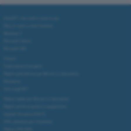
ChatGPT: che cos'è e come si usa
DALL·E cos'è e come funziona
Windows 11
Microsoft Teams
Microsoft 365
Fintech
Criptovalute Emergenti
Migliori piattaforme per Bitcoin e criptovalute
Metaverso
Tutto sugli NFT
Migliori wallet per Bitcoin e criptovalute
Migliori antivirus gratis e a pagamento
Digitale Terrestre DVB-T2
VPN, soluzione per il business
Migliori VPN 2025