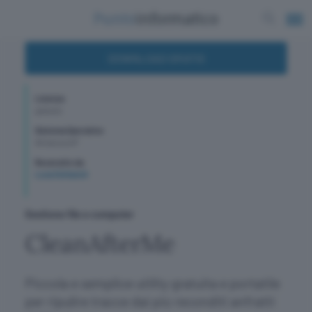
DOWNLOAD GRATIS
Licenza
gratuito
Sistema Operativo
WindowsXP
Recensito da
Luca Schiavoli
Gestione file e computer
CleanAfterMe
Piccola e semplice utility gratuita e portatile
per ripulire tracce dai più reconditi anfratti