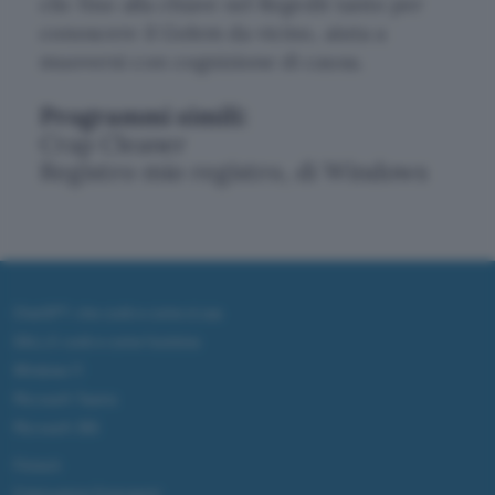
clic fino alla chiave nel Regedit tanto per
conoscere il Golem da vicino, aiuta a
muoversi con cognizione di causa.
Programmi simili:
Crap Cleaner
Registro mio registro, di Windows
ChatGPT: che cos'è e come si usa
DALL·E cos'è e come funziona
Windows 11
Microsoft Teams
Microsoft 365
Fintech
Criptovalute Emergenti