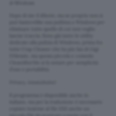
di Windows
Dopo di me il diluvio, ma se proprio non si
può basterebbe una pulitina a Windows per
eliminare tutto quello di cui non voglio
lasciar traccia. Sono già tante le utility
dedicate alla pulizia di Windows, prima fra
tutte
Crap Cleaner
che ha più fan di Gigi
D’Alessio, ma questa piccola e comoda
CleanAfterMe si fa notare per semplicità
d’uso e portabilità.
Privacy, innanzitutto!
Il programma è disponibile anche in
italiano, ma per la traduzione è necessario
copiare insieme al file EXE anche un
piccolo file da scaricare a parte con il