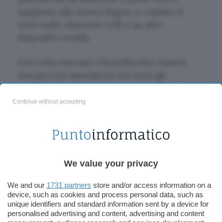
supporto alla nostra lingua, e copiare il
tutto sulle chiavette USB o su altri
dispositivi mobili.
Una volta lanciato CleanAfterMe mostra
una piccola interfaccia con tutti gli
elementi da selezionare per la pulitura: si va
dai Documenti Recenti di Windows a tante
Continue without accepting
cache e liste di digitazioni nei browser e nel
sistema, fino ad intervenire anche sui
cookies e file temporanei di IE e Firefox o il
completamento automatico dei moduli
We value your privacy
online.
We and our
1731 partners
store and/or access information on a
Toglie le tracce e non lascia tracce, visto
device, such as cookies and process personal data, such as
che non ha bisogno di installazione, ma può
unique identifiers and standard information sent by a device for
personalised advertising and content, advertising and content
comunque memorizzare la configurazione