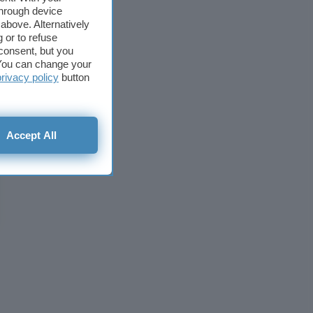
through device
above. Alternatively
 or to refuse
consent, but you
. You can change your
privacy policy
button
Accept All