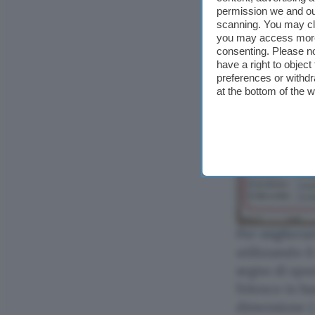
permission we and o
scanning. You may cl
you may access more 
consenting. Please no
have a right to objec
preferences or withdr
at the bottom of the 
Per migliorar
utilizzando i
segno di spu
l’elenco in b
dimensione 