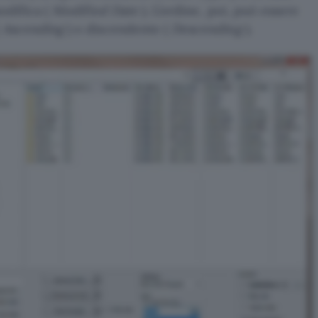
modifica (
Modified Date
). L’ordine, poi, può essere
(
Ascending
) o discendente (
Descending
).