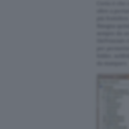
Certo è che c
oltre a porta
più fruttifere
Bisogna quind
sempre da un 
DirPrintAdv è
per permetter
folder, subfo
da stampare.