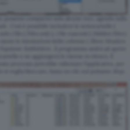
i, possono comparire solo alcune voci, agendo sulla
ude
. Così è possibile includere le sottocartelle (
 solo i file (
Files only
), i file nascosti (
Hidden Files
)
meno le intestazioni delle colonne (
Show Headers
 l’opzione
Subfolders
, il programma andrà ad aprire
ocartelle e ne aggiungerà le risorse in elenco. È
sto processo potrebbe rallentare l’applicativo, per
lo si voglia bloccare, basta un clic sul pulsante
Stop
.