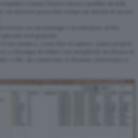
ompilare a mano l’intero elenco sarebbe da folli,
re via davvero parecchio tempo ad attività di sicuro
.
i trovare un escamotage e la soluzione arriva
piccolo tool gratuito.
 il suo nome e, come ben si capisce, nasce proprio
e a chiunque di stilare con semplicità un elenco di
lder e file, da conservare in formato elettronico o