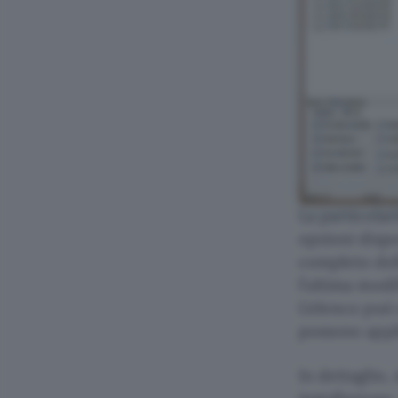
La particolar
opzioni dispo
completo dell
l’ultima modif
L’elenco può 
possono appli
In dettaglio,