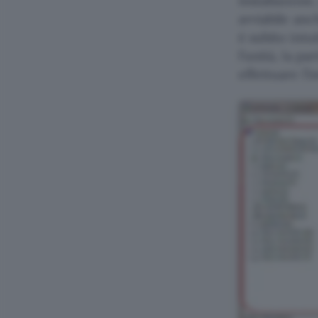
installazione
avviabile anc
è subito intui
l’unità, la pa
effettuare l’