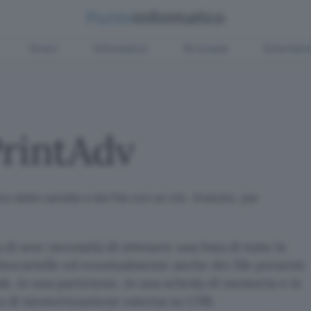
Green
Informatica
Sicurezza
Entertain
rintAdv
o delle cartelle e dei file con un clic. Gratuito, per
 di aver necessità di ottenere una lista di tutte le
ttocartelle ed eventualmente anche dei file presenti
sk, in una partizione, in una scheda di memoria o in
ca di memorizzazione esterna su USB.