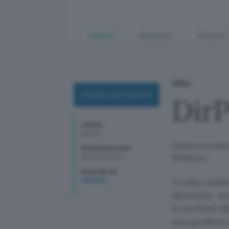
Offerte
Business
Fintech
Utility
DOWNLOAD GRATIS
DirP
Licenza
gratuito
Genera un elenc
Sistema Operativo
Windows
Windows Seven
Recensito da
A volte capita
G Barbieri
directory, so
in un hard di
una periferi