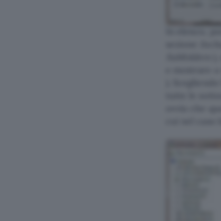
In elenco, po
sezione
Incl
Subfolders
),
e mostrare o 
). Scegliendo
tutte le sott
ovvio che que
cui nel caso 