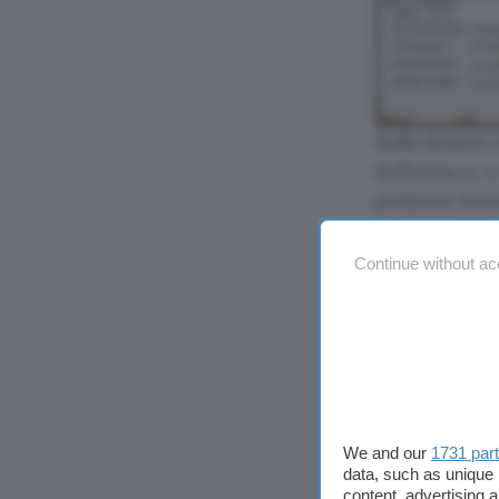
Sulla destra 
dell’elenco, 
possono esser
segni di spun
Dimensione
Continue without ac
File Path 8.3
scegliere il 
.
We and our
1731 par
data, such as unique 
content, advertising