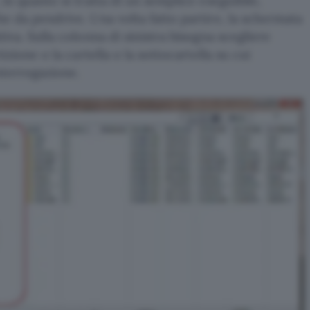
, in quanto si tratta di un semplice eseguibile,
he da pendrive. Una volta fatto partire, la schermata
tiva. Sulla colonna di sinistra bisogna scegliere
rtizione o la cartella o la sottocartella su cui
interrogazione.