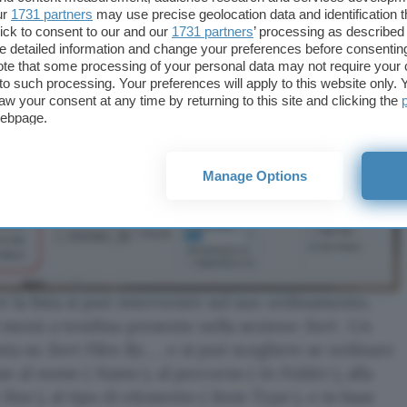
ur
1731 partners
may use precise geolocation data and identification 
ick to consent to our and our
1731 partners
’ processing as described 
detailed information and change your preferences before consenting
te that some processing of your personal data may not require your 
t to such processing. Your preferences will apply to this website only
aw your consent at any time by returning to this site and clicking the
webpage.
Manage Options
e la lista si può intervenire sul suo ordinamento,
l menù a tendina presente nella sezione
Sort
. Un
nta su
Sort Files By…
, e si può scegliere se ordinare
ase al nome (
Name
), al percorso (
In Folder
), alla
(
Size
), al tipo di elemento (
Item Type
), o in base