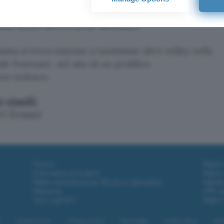
issime tracce digitali che per fortuna non resistono
volte lento, lavoro di DP Shredder.
mma si trova insieme a tantissime altre utility nella
sh Freeware, nel sito di un prolifico
re tedesco.
simili:
ri Eraser
Fintech
Miglior
Criptovalute Emergenti
Miglior
Migliori piattaforme per Bitcoin e criptovalute
Digital
Metaverso
VPN, so
Tutto sugli NFT
Miglior
Cookie policy
Privacy policy
Note legali
Codice etico
Affi