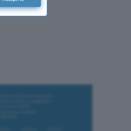
i wallet per Bitcoin e criptovalute
i antivirus gratis e a pagamento
e Terrestre DVB-T2
luzione per il business
i VPN 2025
liazione
Newsletter
Download