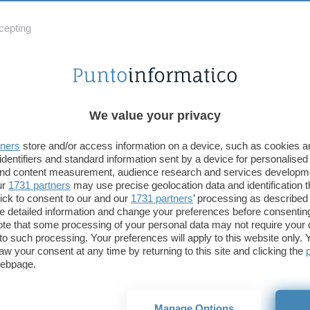
terfaccia chiara e semplice consente di selezionare
cepting
la cartella (D) da eliminare byte per byte dal disco
ando uno dei vari metodi proposti, dalla semplice
anti zero, alla sovrascrittura ripetuta di dati casuali,
ssimi sistemi in uso nella Difesa Americana e al
etodo Gutmann con ben 35 sovrascritture.
We value your privacy
tners
store and/or access information on a device, such as cookies 
consente anche la ripulitura, con uno dei metodi
identifiers and standard information sent by a device for personalised
dello spazio libero presente su un disco a scelta. La
 and content measurement, audience research and services developm
der” in inglese corrisponde al nostro
ur
1731 partners
may use precise geolocation data and identification 
ick to consent to our and our
1731 partners
’ processing as described 
i, ed è proprio quel che il programma fa, sui file e
detailed information and change your preferences before consenting
iminare o sullo spazio libero tra un file e l’altro,
te that some processing of your personal data may not require your 
no troppo spesso rimasugli di ex-file.
t to such processing. Your preferences will apply to this website only
aw your consent at any time by returning to this site and clicking the
webpage.
lissimo download si guadagna un indispensabile
rtatile dedicato a chi ha un occhio di riguardo per
ili, che troppo spesso restano sotto forma di
Manage Options