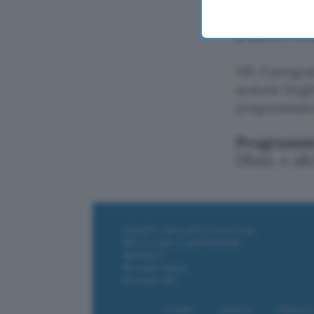
rintracciabil
al duro, e a 
NB: il progra
sezione Engli
programmato
Programmi 
Dban, e alt
ChatGPT: che cos'è e come si usa
DALL·E cos'è e come funziona
Windows 11
Microsoft Teams
Microsoft 365
Contatti
Collabora
Pubblicità