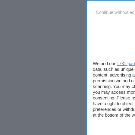
La piccola in
Continue without ac
il file (F) o 
fisso utilizz
scrittura di t
fino a sicuri
famigerato m
We and our
1731 par
DP Shredder 
data, such as unique 
disponibili, 
content, advertising
parola “shred
permission we and o
scanning. You may cl
tritadocument
you may access more 
cartelle da el
consenting. Please no
dove rimango
have a right to objec
preferences or withdr
at the bottom of the 
Con un picco
accessorio po
i dati sensib