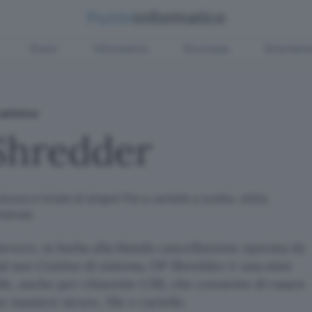
Green
Informatica
Sicurezza
Entertain
antivirus
Shredder
cura e totale di singoli file e cartelle a scelta, utility
indows
vvero, in barba alla blanda cancellazione operata da
l suo Cestino di sistema. DP Shredder è una mini
tile, anche per chiavette USB, che consente di rasare
e maniere sicure, file e cartelle.