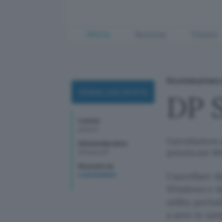
Offerte
Business
Fintech
Sicurezza privacy 
DOWNLOAD GRATIS
DP 
Licenza
gratuito
Cancellazione si
Sistema Operativo
gratuita per W
WindowsXP
Recensito da
Cancellare da
Luca Schiavoli
Windows e da
utility porta
a zero in tant