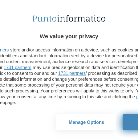
alcuno ha pensato di rirpoporre la stessa idea in
ware, e di chiamarlo EggClock (orologio da uova,
endosi alla difficoltà di cuocere le uova).
We value your privacy
la ma utile applicazione per smartphone Symbian
tners
store and/or access information on a device, such as cookies 
di di non dover utilizzare timer fisici che si
identifiers and standard information sent by a device for personalised
hiare di non sentire (nel caso questo rimanesse in
 and content measurement, audience research and services developm
e una telefonata fatta dall’altra parte della casa) e
ur
1731 partners
may use precise geolocation data and identification 
ick to consent to our and our
1731 partners
’ processing as described 
tutto direttamente sul cellulare, con un paio di
detailed information and change your preferences before consenting
te that some processing of your personal data may not require your 
t to such processing. Your preferences will apply to this website only
aw your consent at any time by returning to this site and clicking the
n programma dallo scopo così semplice, EggClock
webpage.
discreta possibilità di personalizzazione: può
cato il segnale d’allarme facendo ricorso alle
rie presenti nel cellulare, e si può scegliere quanto
Manage Options
 notifica (loop, una sola volta o ogni 5 minuti). Non