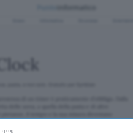
Green
Informatica
Sicurezza
Entertain
Clock
va, pasta, e non solo. Gratuito per Symbian
presenza di un timer è praticamente d’obbligo. Dalla
ta delle uova, a quella della pasta e di altre
pietanze, il tempo e la sua misura diventano
compagni per la riuscita delle proprie creazioni
cepting