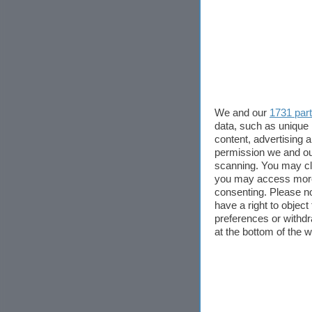
Per questo qu
versione soft
proprio rifac
Questa picco
We and our
1731 par
permette quin
data, such as unique 
potrebbe risc
content, advertising
cucina durant
permission we and o
scanning. You may cl
di impostare 
you may access more 
click.
consenting. Please no
have a right to objec
preferences or withdr
Per essere u
at the bottom of the 
ha anche una 
essere modifi
diverse suone
far durare la