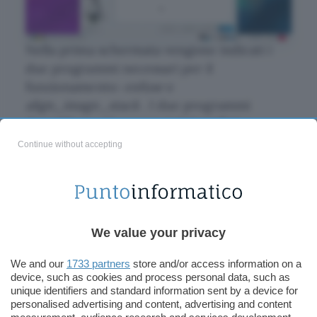
Nella prima schermata vengono indicati i
due programmi necessari per il
funzionamento:
enfuse
e
align_image_stack
. I due programmi
dovrebbero già essere stati installati e
correttamente riconosciuti, se il gestore
Continue without accepting
dei pacchetti ha funzionato. In alternativa è
comunque possibile specificare l’eseguibile
di ciascuno dei due programi cliccando sul
pulsante
Change
.
We value your privacy
We and our
1733 partners
store and/or access information on a
device, such as cookies and process personal data, such as
unique identifiers and standard information sent by a device for
personalised advertising and content, advertising and content