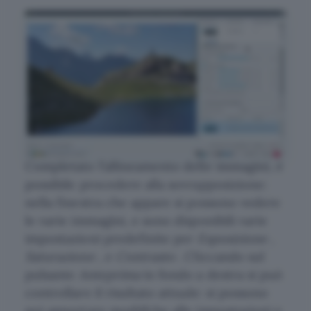
Completato l’allineamento delle immagini, è
possibile procedere alla sovrapposizione:
nella finestra che appare si possono vedere
le varie immagini, e sono disponibili varie
impostazioni predefinite per
Esposizione
,
Saturazione
, e
Contrasto
. Cliccando sul
pulsante
Anteprima
in fondo a destra si può
controllare il risultato attuale: si possono
poi apportare modiifche alle impostazioni e