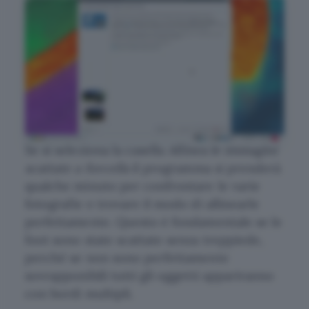
Se si seleziona la casella
Allinea le immagini
scattate a forcella
il programma si prenderà
qualche minuto per confrontare le varie
fotografie e trovare il modo di allinearle
perfettamente. Questo è fondamentale se le
foot sono state scattate senza treppiede,
perché se non sono perfettamente
sovrapponibili tutti gli oggetti appariranno
con bordi multipli.