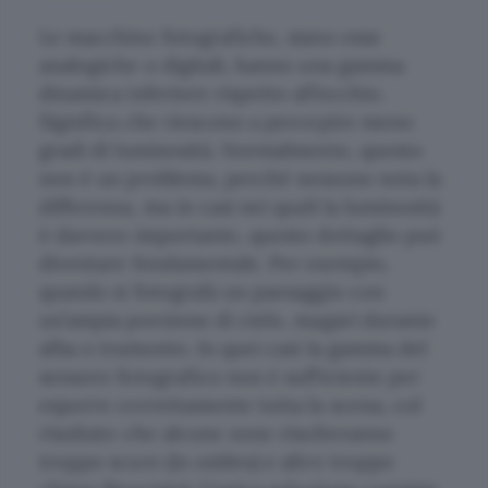
Le macchine fotografiche, siano esse
analogiche o digitali, hanno una gamma
dinamica inferiore rispetto all’occhio.
Significa che riescono a percepire meno
gradi di luminosità. Normalmente, questo
non è un problema, perché nessuno nota la
differenza, ma in casi nei quali la luminosità
è davvero importante, questo dettaglio può
diventare fondamentale. Per esempio,
quando si fotografa un paesaggio con
un’ampia porzione di cielo, magari durante
alba o tramonto. In quei casi la gamma del
sensore fotografico non è sufficiente per
esporre correttamente tutta la scena, col
risultato che alcune zone risulteranno
troppo scure (in ombra) e altre troppo