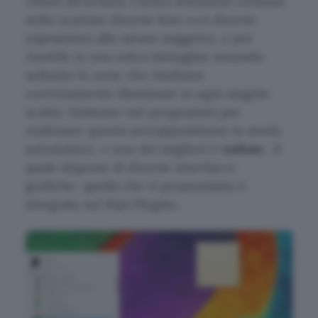
chiare (bruciate). L’unica soluzione consiste
nello scattate diverse foto con diverse
esposizioni allo stesso soggetto, e poi
riunirle in una unica immagine tenendo
soltanto le zone che risultano
correttamente illuminate in ogni singolo
scatto. Esistono vari programmi per
realizzare questa sovrapposizione in modo
automatico, e uno dei migliori è
enfuse
, il
quale dispone di diverse interfacce
grafiche: quella che vi proponiamo è
integrata nei
Kipi Plugins
.