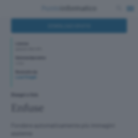
DOWNLOAD GRATIS
Licenza
gratuito GNU GPL
Sistema Operativo
Linux
Recensito da
Luca Tringali
Disegni e foto
Enfuse
Fondere automaticamente più immagini
assieme