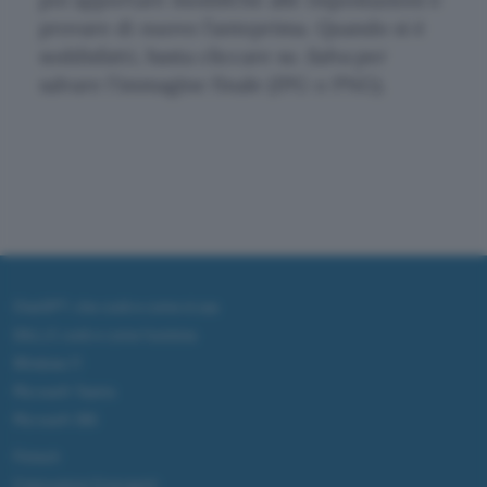
provare di nuovo l’anteprima. Quando si è
soddisfatti, basta cliccare su
Salva
per
salvare l’immagine finale (JPG o PNG).
ChatGPT: che cos'è e come si usa
DALL·E cos'è e come funziona
Windows 11
Microsoft Teams
Microsoft 365
Fintech
Criptovalute Emergenti