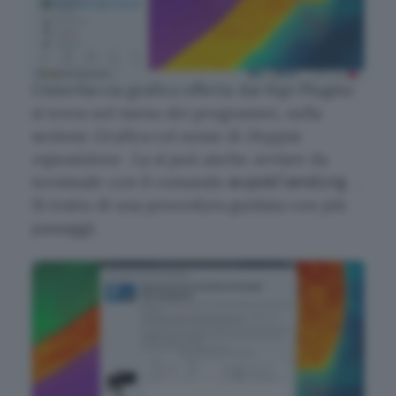
L’interfaccia grafica offerta dai Kipi Plugins
si trova nel menu dei programmi, nella
sezione
Grafica
col nome di
Doppia
esposizione
. La si può anche avviare da
terminale con il comando
.
expoblending
Si tratta di una procedura guidata con più
passaggi.