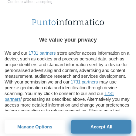
Continue without accepting
“linee di incisione” (opzione che, per quanto
possa sembrare banale, consente di
ottenere risultati molto diversi per meglio
adattarsi alla tipoligia dello scatto sul quale
stiamo applicando l’effetto)
We value your privacy
We and our
1731 partners
store and/or access information on a
device, such as cookies and process personal data, such as
unique identifiers and standard information sent by a device for
personalised advertising and content, advertising and content
measurement, audience research and services development.
With your permission we and our
1731 partners
may use
precise geolocation data and identification through device
scanning. You may click to consent to our and our
1731
partners
’ processing as described above. Alternatively you may
access more detailed information and change your preferences
before consenting or to refuse consenting. Please note that
some processing of your personal data may not require your
3) modificare il livello di luminosità
consent, but you have a right to object to such processing. Your
Manage Options
Accept All
dell’immagine originale così da ottenere,
preferences will apply to this website only. You can change
your preferences or withdraw your consent at any time by