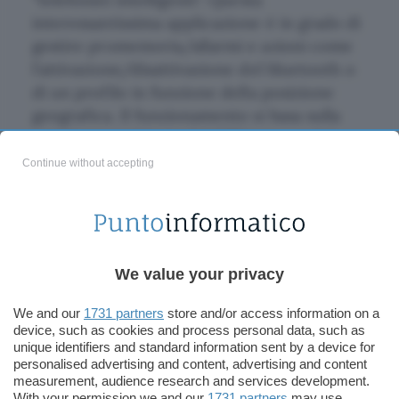
interessantissima applicazione è in grado di
gestire promemoria/allarmi e azioni come
l’attivazione/disattivazione del bluetooth o
di un profilo in funzione della posizione
geografica. Il funzionamento si basa sulla
posizione registrata dal GPS interno del
cellulare o, in assenza di questo, sulla cella
Continue without accepting
telefonica (quest’ultimo è, ovviamente, un
sistema meno accurato ma sempre valido)
per la registrazione dei diversi punti,
chiamati “landmark”. Nel momento in cui si
We value your privacy
raggiunge un landmark, il device svolge
l’azione assegnatagli (es: si registra il
We and our
1731 partners
store and/or access information on a
supermercato come landmark e si associa
device, such as cookies and process personal data, such as
una sveglia che ricordi di comprare il burro
unique identifiers and standard information sent by a device for
personalised advertising and content, advertising and content
quando si passa nelle vicinanze).
measurement, audience research and services development.
With your permission we and our
1731 partners
may use