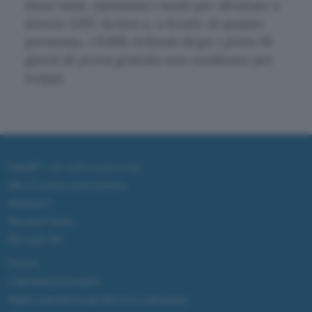
Sono tanti, tantissimi i modi per sfruttare a
dovere GPS-Action e, a fronte di quanto
permesso, i 9.99$ richiesti dopo i primi 10
giorni di prova gratuita non sembrano poi
troppi.
ChatGPT: che cos'è e come si usa
DALL·E cos'è e come funziona
Windows 11
Microsoft Teams
Microsoft 365
Fintech
Criptovalute Emergenti
Migliori piattaforme per Bitcoin e criptovalute