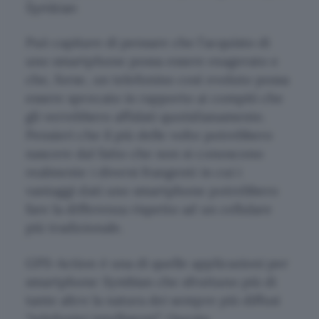
Symbian
Può capitare di pensare che l’acquisto di
uno smartphone possa essere esagerato e
che, forse, un telefonino così evoluto possa
essere sprecato in rapporto ai compiti che
gli verrebbero affidati quotidianamente.
Pensieri che il più delle volte potrebbero
nascere dal fatto che non si conoscono
realmente i diversi frangenti in cui i
vantaggi dati uno smartphone potrebbero
fare la differenza rispetto ad un cellulare
più tradizionale.
GPS-Action è una di quelle applicazioni per
smartphone Symbian che sfruttano più di
tante altre la natura dei sempre più diffusi
“telefonini intelligenti”. Questa