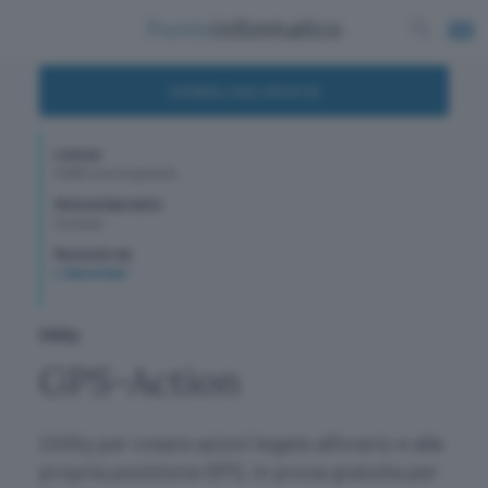
DOWNLOAD GRATIS
Licenza
9.99$ in prova gratuita
Sistema Operativo
Symbian
Recensito da
L Saccomani
Utility
GPS-Action
Utility per creare azioni legate all'orario e alla
propria posizione GPS, in prova gratuita per