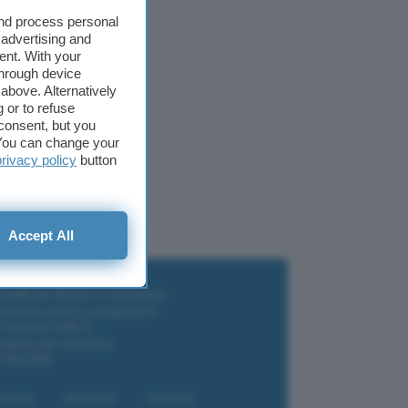
and process personal
 advertising and
ent. With your
through device
above. Alternatively
 or to refuse
consent, but you
. You can change your
privacy policy
button
Accept All
i wallet per Bitcoin e criptovalute
i antivirus gratis e a pagamento
e Terrestre DVB-T2
luzione per il business
i VPN 2025
liazione
Newsletter
Download