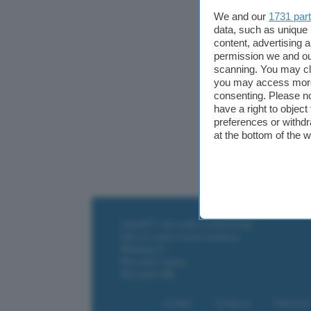
programma di 
We and our
1731 par
brani Mp3 co
data, such as unique 
content, advertising
provare per 
permission we and o
smaneggiare s
scanning. You may cl
Registrando i
you may access more 
consenting. Please no
aggiornament
have a right to objec
opzioni per 
preferences or withdr
VideoCD/SVcd
at the bottom of the 
di IphotoDVD
ChatGPT: che cos'è e come si usa
DALL·E cos'è e come funziona
Windows 11
Microsoft Teams
Microsoft 365
Contatti
Collabora
Pubblicità