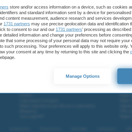
masterizzazione esterno. È possibile inserire vari
tners
store and/or access information on a device, such as cookies 
me sottofondo allo show. IPhotoDVD si può
identifiers and standard information sent by a device for personalised
 and content measurement, audience research and services developm
un mese, ma con una limitazione che consente di
ur
1731 partners
may use precise geolocation data and identification 
oltanto dieci fotografie alla volta.
ick to consent to our and our
1731 partners
’ processing as described 
l programma si ha diritto ad un anno di
detailed information and change your preferences before consenting
te that some processing of your personal data may not require your 
i, e saranno aggiunte presto al programma delle
t to such processing. Your preferences will apply to this website only
generare automaticamente i menu del
aw your consent at any time by returning to this site and clicking the
, e per masterizzare direttamente dall’interfaccia
webpage.
.
Manage Options
Fintech
Miglior
Criptovalute Emergenti
Miglior
Migliori piattaforme per Bitcoin e criptovalute
Digital
Metaverso
VPN, so
Tutto sugli NFT
Miglior
Cookie policy
Privacy policy
Note legali
Codice etico
Affi