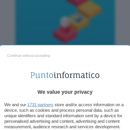
Continue without accepting
Non mancano varianti sul tema, tipo gradini
che si muovono (e richiedono il salto al
momento giusto), trappole, e diamanti da
We value your privacy
raccogliere per sbloccare nuovi
“personaggi”.
We and our
1731 partners
store and/or access information on a
device, such as cookies and process personal data, such as
unique identifiers and standard information sent by a device for
personalised advertising and content, advertising and content
measurement, audience research and services development.