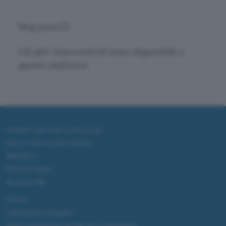
blog puce72
Gli altri interventi di sono disponibili a
questo indirizzo
ChatGPT: che cos'è e come si usa
DALL·E cos'è e come funziona
Windows 11
Microsoft Teams
Microsoft 365
Fintech
Criptovalute Emergenti
Migliori piattaforme per Bitcoin e criptovalute