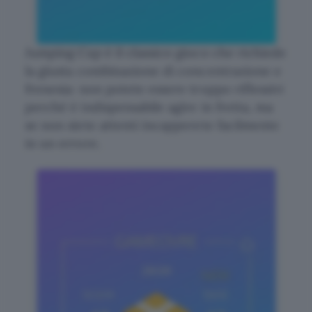
Jumping Cap è il classico gioco che richiede
la giusta combinazione di concentrazione e
frenesia: non potete essere troppo riflessivi
perché è indispensabile agire in fretta, ma
se non siete attenti incapperete facilmente
in un errore.