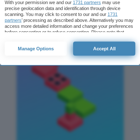
With your permission we and our
1731 partners
may use
precise geolocation data and identification through device
scanning. You may click to consent to our and our
1731
partners
’ processing as described above. Alternatively you may
access more detailed information and change your preferences
before consenting or to refuse consenting. Please note that
some processing of your personal data may not require your
consent, but you have a right to object to such processing. Your
Manage Options
Accept All
preferences will apply to this website only. You can change
your preferences or withdraw your consent at any time by
returning to this site and clicking the
privacy policy
button at the
bottom of the webpage.