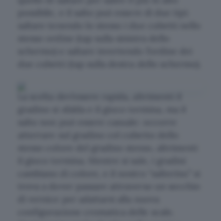
possibile, e il salto può essere di due tipi:
saltare tenendo lo stesso i due cubetti nello
stesso ordine (tap sulla sinistra dello
schermo) o saltare invertendo l’ordine dei
due cubetti (tap sulla destra dello schermo).
La scelta dev’essere rapida, altrimenti il
gradino si sfalda e il gioco termina, ma il
salto non può essere casuale: occorre
atterrare sul gradino col cubetto dello
stesso colore del gradino stesso, altrimenti
il gioco termina. Mentre si sale, i gradini
cambiano di colore, e il nostro “salterino” si
trova a dover passare attraverso un secchio
di vernice per adattarsi alla nuova
configurazione cromatica delle scale.