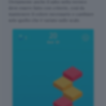
Ovviamente anche il salto nella vernice
deve essere fatto con criterio, così da
mantenere il colore necessario e cambiare
solo quello che è variato sulle scale.