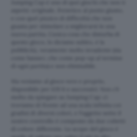
Jumping Cap è uno di quei giochi che non ti
aspetti: originale, frenetico al punto giusto,
e con quel pizzico di difficoltà che non
guasta per stimolare a migliorarsi in una
nuova partita. L’unica cosa che disturba di
questo gioco, lo diciamo subito, è la
pubblicità, veramente molto invadente (sia
come banner, che come pop-up al termine
di ogni partita) e non eliminabile.
Ma veniamo al gioco vero e proprio,
disponibile per iOS 6 o successivi. Non c’è
molto da spiegare su Jumping Cap: ci
troviamo di fronte ad una scala infinita coi
gradini di diversi colori, e l’oggetto sotto il
nostro controllo è composto da due cubetti
di colore differente. Lo scopo del gioco è
quello di saltare per salire il più in alto