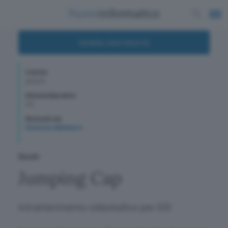
DOWNLOAD GRATIS
Licenza
gratuito
Sistema Operativo
IOS
Recensito da
Domenico Galimberti
Giochi
Jumping Cap
Intrattenimento videoludico per iOS