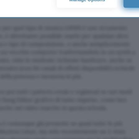
a ballare, techno e dintorni, batterie in quattro
i pompanti.
e per quel tipo di musica LMMS è uno strumento
, è altrettanto possibile usarlo per qualsiasi altro
ca e tipo di composizione, o anche semplicemente
e un vecchio computer trasformandolo in un synth a
sto, viste le modeste richieste hardware, anche se
tensivo (con 64 canali di effetti disponibili!) richiede
della potenza e memoria in più.
 poi tutti i pattern creati e registrati in vari modi
 Song Editor grafico di tutto rispetto, come ben
anche nel video inserito in questa scheda.
 è comunque già presente su quasi tutte le più
ibuzioni Linux, ma solo recentemente ne è stata