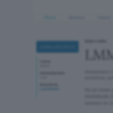
Offerte
Business
Fintech
Audio e video
DOWNLOAD GRATIS
LM
Licenza
gratuito
Sintetizzatori,
Sistema Operativo
evoluzione, gr
Linux
Recensito da
Ha un nome 
Luca Schiavoli
MultiMedia S
suonare su L