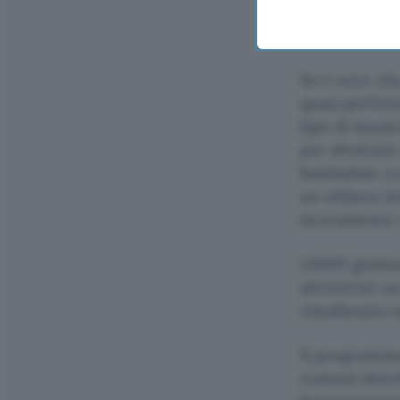
elettronica d
quarti e bass
Se è vero ch
quasi perfetto
tipo di musi
per sfruttar
bassissimo co
un utilizzo in
sicuramente 
LMMS gestisce
attraverso un
visualizzato 
Il programma
comuni distr