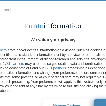
visto che LMMS può gestire anche campioni esterni,
cepting
i compresi nel pacchetto, non è difficile riuscire ad
e delle percussioni e batterie degne di questo
ndo a pieno la compatibilità con i plugin VST, e
tti audio interni e non!
We value your privacy
indispensabile, ma consigliatissima, la presenza di
 MIDI per suonare, ma considerando il prezzo e
tners
store and/or access information on a device, such as cookies 
tà del programma, e quindi i tanti suoni disponibili,
identifiers and standard information sent by a device for personalised
 and content measurement, audience research and services developm
i una tastiera muta da 50/80 euro può veramente
ur
1731 partners
may use precise geolocation data and identification 
ozione di avere un gran set di sintetizzatori e
ick to consent to our and our
1731 partners
’ processing as described 
a costo zero in casa propria.
detailed information and change your preferences before consenting
te that some processing of your personal data may not require your 
t to such processing. Your preferences will apply to this website only
azione da sequencer e
tracker
del programma, le
aw your consent at any time by returning to this site and clicking the
 la famiglia Fruity Loops ed il tipo di sonorità
webpage.
efault e nelle demo presenti sul sito, si potrebbe
 pensare ad un software dedicato solo alla musica
Manage Options