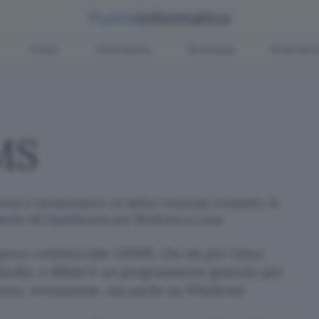
Green
Informatica
Sicurezza
Entertain
MS
 loop e campionatori, un editor musicale completo, in
atuito ed OpenSource per Windows e Linux
poco commerciale LMMS, che sta per Linux
tudio, e difatti è un programmone gratuito per
inux, ovviamente, ma anche su Windows!