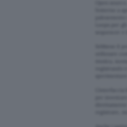
Open source,
l’esterno a a
palesemente 
Loops per gli
sequencer e 
Sebbene il p
utilizzare c
musica, suon
registrando 
sperimentare
L’interfaccia
per inventar
direttamente 
registrare, m
Anche i patte