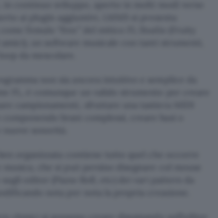
 in continuo sviluppo, aperto in molti modi verso
perto ai plugin aggiuntivi, LMMS si presenta
come l’emulo “free” del mitico
FL Studio
(Fruity
 amici), un software musicale con tanti strumenti,
loop da mescolare.
rogramma non sia ancora intuitivo e semplice da
ome FL, è comunque un valido strumento per creare
are campionamenti, sfruttare una tastiera MIDI
e componendo brani complessi, creare basi o
 nuove sonorità.
 ben organizzata contiene tutto quel che occorre
e musica, che si può persino disegnare col mouse
sugli editor (Piano Roll, etc) dei vari pattern da
odificando nota per nota la propria creazione.
rn ritmici si possono creare disegnando sull’editor