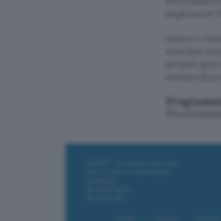
fortunatament
degli utenti
Dulcis in fun
mancano tutor
proprio parco
suonare.(Luc
Programmi 
Processia
ChatGPT: che cos'è e come si usa
DALL·E cos'è e come funziona
Windows 11
Microsoft Teams
Microsoft 365
Contatti
Collabora
Pubblicità