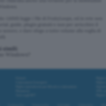
e rilasciata anche una versione per la moltitudine
 Windows.
do: LMMS legge i file di FruityLoops, ed in rete non
ial, guide, plugin gratuiti e non per arricchire il
 sonoro, e dare sfogo a tutto volume alla voglia di
aS)
simili:
mo Windows?
Fintech
Miglior
Criptovalute Emergenti
Miglior
Migliori piattaforme per Bitcoin e criptovalute
Digital
Metaverso
VPN, so
Tutto sugli NFT
Miglior
Cookie policy
Privacy policy
Note legali
Codice etico
Affi