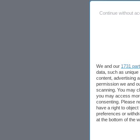
dedicato, e 
Continue without ac
oltre ai suon
ottenere anch
nome, sfrutta
tutti gli effe
Non è quindi 
una tastiera
We and our
1731 par
l’espandibili
data, such as unique 
content, advertising
l’acquisto d
permission we and o
regalare l’em
scanning. You may cl
campionatori 
you may access more 
consenting. Please no
have a right to objec
Vista l’aspir
preferences or withdr
similarità con
at the bottom of the 
proposte di d
erroneamente