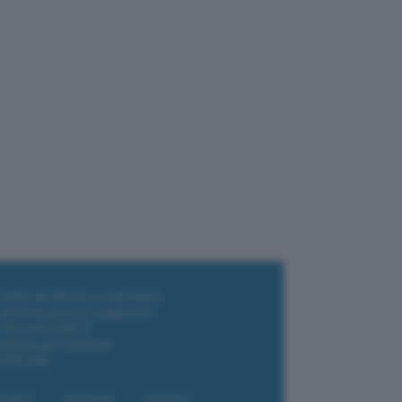
i wallet per Bitcoin e criptovalute
i antivirus gratis e a pagamento
e Terrestre DVB-T2
luzione per il business
i VPN 2025
liazione
Newsletter
Download