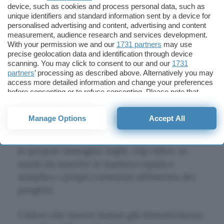
device, such as cookies and process personal data, such as
scegliere tra una serie di template presenti
unique identifiers and standard information sent by a device for
nel programma per poter ottenere risultati
personalised advertising and content, advertising and content
dal look professionale senza per forza
measurement, audience research and services development.
With your permission we and our
1731 partners
may use
conoscere tutte le funzionalità avanzate.
precise geolocation data and identification through device
scanning. You may click to consent to our and our
1731
Dopo aver installato l’applicazione infatti
partners
’ processing as described above. Alternatively you may
access more detailed information and change your preferences
sarà possibile scaricare quasi 2GB di
before consenting or to refuse consenting. Please note that
contenuti con animazioni di titoli, testi,
some processing of your personal data may not require your
oggetti personalizzabili grazie anche alle
consent, but you have a right to object to such processing. Your
Manage Options
Accept All
preferences will apply to this website only. You can change
drop zone
, ovvero della aree in movimento
your preferences or withdraw your consent at any time by
all’interno delle quali trascinare e rilasciare
returning to this site and clicking the
privacy policy
button at the
bottom of the webpage.
le proprie immagini, loghi, clip video, in
modo da inserire in maniera rapida e
semplice i propri contenuti all’interno dei
progetti.
Coloro che invece hanno già dimestichezza