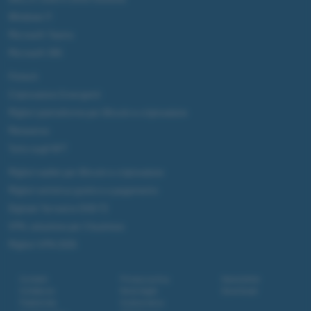
Windows 11
Microsoft Teams
Microsoft 365
Fintech
Criptovalute Emergenti
Migliori piattaforme per Bitcoin e criptovalute
Metaverso
Tutto sugli NFT
Migliori wallet per Bitcoin e criptovalute
Migliori antivirus gratis e a pagamento
Digitale Terrestre DVB-T2
VPN, soluzione per il business
Migliori VPN 2025
Contatti
Privacy policy
Newsletter
Collabora
Note legali
Download
Pubblicità
Codice etico