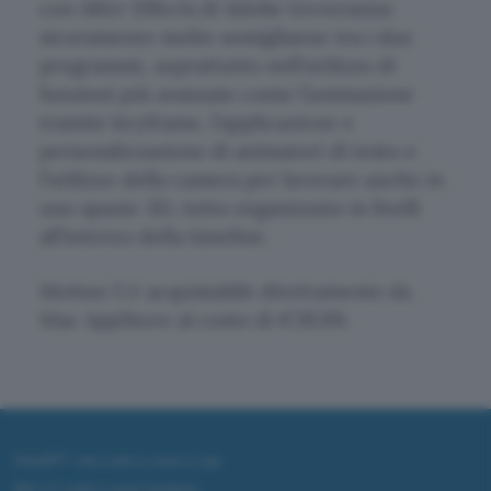
con After Effects di Adobe troveranno
sicuramente molte somiglianze tra i due
programmi, soprattutto nell’utilizzo di
funzioni più avanzate come l’animazione
tramite keyframe, l’applicazione e
personalizzazione di animatori di testo e
l’utilizzo della camera per lavorare anche in
uno spazio 3D, tutto organizzato in livelli
all’interno della timeline.
Motion 5 è acquistabile direttamente da
Mac AppStore al costo di €39,99.
ChatGPT: che cos'è e come si usa
DALL·E cos'è e come funziona