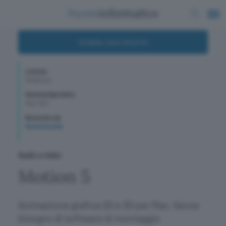
DOWNLOAD GRATIS
Licenza
39,99 Euro
Sistema Operativo
Mac-OSX
Recensito da
Nicola Gusella
Audio e video
Motion 5
Animazione grafica 2D e 3D per Mac. Senza
bisogno di software di montaggio