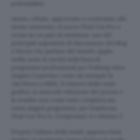
preinstallato
Amato, odiato, apprezzato e contestato allo
stesso momento, il nuovo Final Cut Pro è
ormai da un paio di settimane uno dei
principali argomenti di discussione dei blog
e forum che parlano del mondo Apple:
molte sono le novità nella linea di
programmi professionali per l’editing video
targata Cupertino come ad esempio la
riscrittura a 64bit, il rinnovo della veste
grafica, la notevole riduzione del prezzo e
la vendita non come suite completa ma
come singoli programmi, per l’esattezza
Final Cut Pro X, Compressor 4 e Motion 5.
Proprio l’ultimo della triade appena citata
sembra al momento essere l’unico in grado