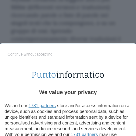
Bibbie (differenti versioni e traduzioni)
ricercando parole o liste di parole nei
singoli testi che la compongono, o su un
gruppo di essi. Aprendo
contemporaneamente diverse traduzioni è
possibile confrontare versetti ed interi testi;
inoltre con pochi clic si può creare uno
Continue without accepting
sfondo per il desktop contenente il testo
catturato incollato sopra una immagine a
scelta.
We value your privacy
Il testo si può catturare con una cosiddetta
“copia incrementale” aggiungendo quindi
We and our
1731 partners
store and/or access information on a
mano a mano versetti e frasi scelte, da
device, such as cookies and process personal data, such as
incollare tutti insieme in un colpo solo
unique identifiers and standard information sent by a device for
personalised advertising and content, advertising and content
all’interno di un editor di testi.
measurement, audience research and services development.
With your permission we and our
1731 partners
may use