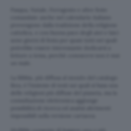
Pasqua, Natale, Ferragosto e altre feste
comandate anche nel calendario italiano
provengono dalla tradizione della religione
cattolica, e con buona pace degli
atei e laici
sono giorni di festa per quasi tutti nei quali
potrebbe essere interessante dedicarsi a
letture a tema, perchè
conoscere
non è mai
un male.
La Bibbia, più diffusa al mondo del catalogo
Ikea, è l’insieme di testi sui quali si basa una
delle religioni più diffuse del pianeta, ma la
consultazione elettronica aggiunge
possibilità di ricerca ed analisi altrimenti
impossibili sulla versione cartacea.
MyBible consente di leggere una o più