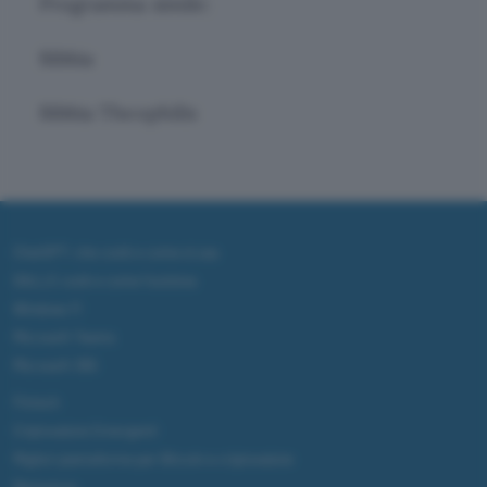
Programma simile:
Bibbia
Bibbia Theophilis
ChatGPT: che cos'è e come si usa
DALL·E cos'è e come funziona
Windows 11
Microsoft Teams
Microsoft 365
Fintech
Criptovalute Emergenti
Migliori piattaforme per Bitcoin e criptovalute