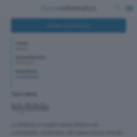
DOWNLOAD GRATIS
Licenza
gratuito
Sistema Operativo
WindowsXP
Recensito da
Luca Schiavoli
Testi e eBook
MyBible
La Bibbia o meglio tante Bibbie da
consultare, ricercare, ed usare come sfondo