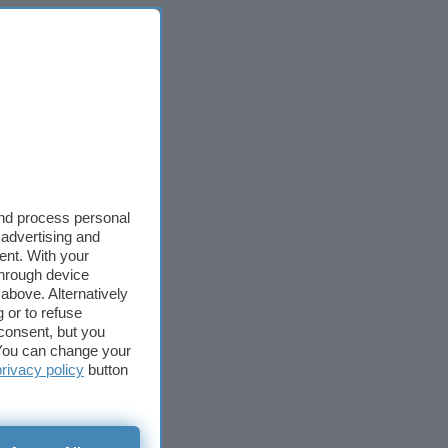
and process personal
 advertising and
ent. With your
through device
above. Alternatively
 or to refuse
consent, but you
. You can change your
privacy policy
button