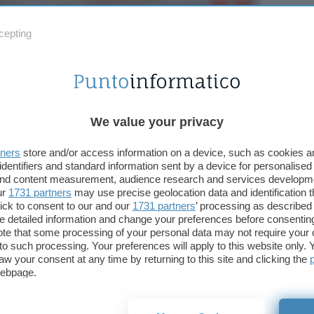
cepting
We value your privacy
è capace di verificare le velocità di connessione di
feriche installate sul sistema che possiedono un
tners
store and/or access information on a device, such as cookies 
identifiers and standard information sent by a device for personalised
 (come la scheda WiFi, la scheda di rete
 and content measurement, audience research and services developm
 il modem 56K tradizionale integrato, la Internet
ur
1731 partners
may use precise geolocation data and identification 
ick to consent to our and our
1731 partners
’ processing as described 
 via USB e via discorrendo). Per decidere quale
detailed information and change your preferences before consenting
tenere sotto sorveglianza bisogna cliccare sempre
te that some processing of your personal data may not require your 
te destro sull’icona del systray e scegliere
Options
.
t to such processing. Your preferences will apply to this website only
aw your consent at any time by returning to this site and clicking the
finestra in cui cliccare sulla scheda
Networks
webpage.