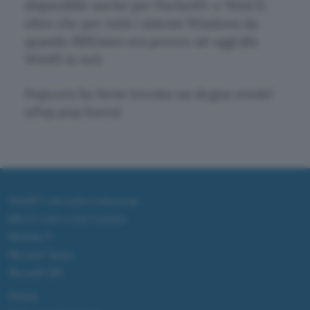
disponibile anche per PocketPc e WinCE,
oltre che per tutti i sistemi Windows da
quando BillGates era povero ad oggi (da
Win95 in su!)
Popcorn ha forse trovato un degno erede!
nPop pop hurra!
ChatGPT: che cos'è e come si usa
DALL·E cos'è e come funziona
Windows 11
Microsoft Teams
Microsoft 365
Fintech