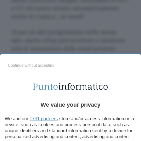
o CC ed essere inviate automaticamente
anche in copia a… se stessi!
Al pari di altri programmini dello stesso
tipo, anche nPop può scaricare e mostrare
solo le intestazioni delle email presenti
nella casella di posta, che possono
comunque esser lette anche per intero
Continue without accepting
cliccandoci sopra, e salvate nella cartella
del programma insieme alle email inviate, e
alla semplice rubrica di indirizzi che è
possibile gestire ed usare con questo
We value your privacy
microcoso.
We and our
1731 partners
store and/or access information on a
Durante la configurazione degli account di
device, such as cookies and process personal data, such as
posta è anche possibile inserire una
firma
unique identifiers and standard information sent by a device for
personalised advertising and content, advertising and content
da utilizzare per ogni singolo account, dei