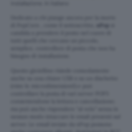
installazione. In italiano
Dedicato a chi piange ancora per la morte
di
PopCorn
, come il sottoscritto,
nPop
si
candida a prendere il posto nel cuore di
tutti quelli che cercano un piccolo,
semplice, controllore di posta che non ha
bisogno di installazione.
Questo gioiellino risiede comodamente
anche su una chiave USB o su un dischetto
(viste le microdimensioni!) e può
controllare la posta di vari server POP3
consentendone la lettura e cancellazione;
ma può anche rispondere “al volo” senza in
nessun modo intaccare le email presenti sul
server. Le email inviate da nPop possono
anche contenere allegati, destinatari in BCC