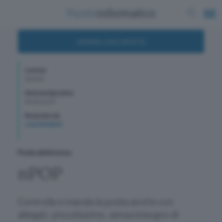
DOWNLOAD GRATIS
Licenza
gratuito
Sistema Operativo
WindowsXP
Recensito da
Luca Schiavoli
Posta elettronica
nPOP
Controlla e manda la posta anche con
allegati, piccolissimo, senza bisogno di