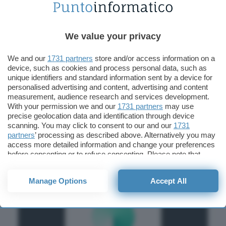
utente: teoricamente, ogni utente dovrebbe
avere la propria chiave crittografica, per
garantire la protezione dei dati.
We value your privacy
We and our
1731 partners
store and/or access information on a
device, such as cookies and process personal data, such as
unique identifiers and standard information sent by a device for
personalised advertising and content, advertising and content
measurement, audience research and services development.
With your permission we and our
1731 partners
may use
precise geolocation data and identification through device
scanning. You may click to consent to our and our
1731
partners
’ processing as described above. Alternatively you may
access more detailed information and change your preferences
before consenting or to refuse consenting. Please note that
some processing of your personal data may not require your
consent, but you have a right to object to such processing. Your
Manage Options
Accept All
preferences will apply to this website only. You can change
your preferences or withdraw your consent at any time by
returning to this site and clicking the
privacy policy
button at the
bottom of the webpage.