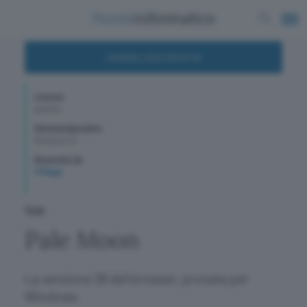
DOWNLOAD GRATIS
Licenza
gratuito
Sistema Operativo
Windows 10
Recensito da
G Maggi
Tutti
Pale Moon
La versione 26 del browser, provata per
Windows