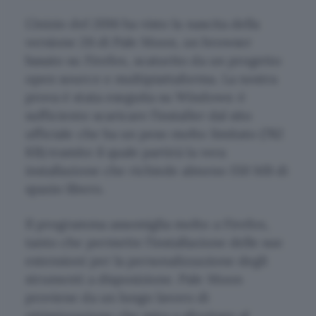
L’inizio del 2016 ha visto la nascita della
versione 26 di Pale Moon, un browser
basato su Firefox, scaturito da un progetto
open source e multipiattaforma. La nostra
prova è stata eseguita su Windows: è
sufficiente scaricare l’installer dal sito
ufficiale che ha un peso molto limitato (782
KB) tramite il quale partirà la vera
installazione che richiede almeno 150 MB di
spazio libero.
Il programma assomiglia molto a Firefox,
tanto che permette l’installazione delle sue
estensioni per la personalizzazione degli
strumenti a disposizione. Pale Moon
proviene da un lungo lavoro di
ottimizzazione che mira a sfruttare al