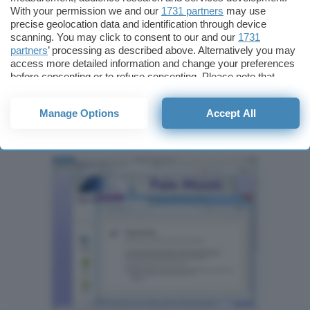
With your permission we and our
1731 partners
may use
precise geolocation data and identification through device
scanning. You may click to consent to our and our
1731
Per rendere Pale Moon davvero universale
partners
’ processing as described above. Alternatively you may
esiste anche una
versione portabile
che può
access more detailed information and change your preferences
essere caricata su una chiavetta USB, anche
before consenting or to refuse consenting. Please note that
some processing of your personal data may not require your
questa disponibile nelle diverse versioni
consent, but you have a right to object to such processing. Your
ottimizzate per i singoli contesti, compresi
Manage Options
Accept All
preferences will apply to this website only. You can change
your preferences or withdraw your consent at any time by
processore Atom e Windows XP.
returning to this site and clicking the
privacy policy
button at the
bottom of the webpage.