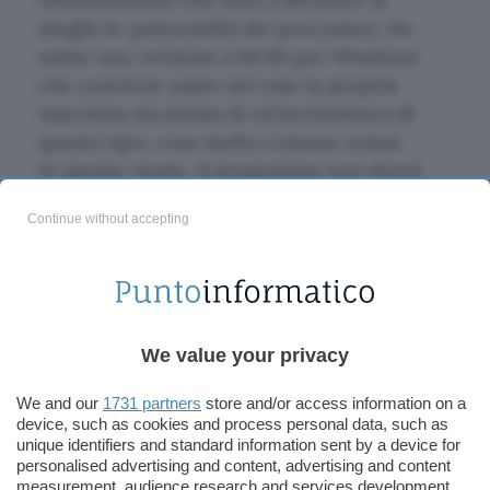
meglio le potenzialità dei processori. Ne
esiste una
versione a 64 bit
per Windows
che conviene usare nel caso la propria
macchina sia dotata di un’architettura di
questo tipo, cosa molto comune ormai.
In questo modo, il programma non dovrà
contrattare con il livello di compatibilità
Continue without accepting
con i 32 bit e potrà svolgere il suo lavoro
nel modo più naturale possibile.
We value your privacy
We and our
1731 partners
store and/or access information on a
device, such as cookies and process personal data, such as
unique identifiers and standard information sent by a device for
personalised advertising and content, advertising and content
measurement, audience research and services development.