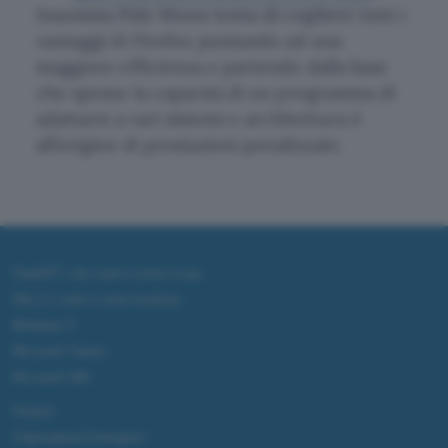
Insomma Pale Moon tenta di cogliere tutti i
vantaggi di Firefox puntando ad una
maggiore efficienza e partendo dalla base
che spesso la capacità di un programma di
adattarsi a vari sistemi e architettura è
all’origine di prestazioni penalizzate.
ChatGPT: che cos'è e come si usa
DALL·E cos'è e come funziona
Windows 11
Microsoft Teams
Microsoft 365
Fintech
Criptovalute Emergenti