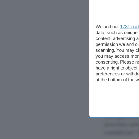
mostra un pic
Supporta list
We and our
1731 par
email “amici”
data, such as unique 
differente ac
content, advertising
programma di
permission we and o
scanning. You may cl
PopUp (da qui
you may access more 
messaggi giac
consenting. Please no
senza scaricar
have a right to objec
preferences or withdr
at the bottom of the 
Quello che al
anni è diven
e gestione de
L’intervallo 
configurabile
avvertire sol
considerati “