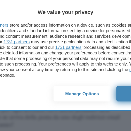
colo box di allarme.
We value your privacy
e antispam, consente di compilare liste di indirizzi
tners
store and/or access information on a device, such as cookies 
, può suonare un suonino differente per ogni
identifiers and standard information sent by a device for personalised
count di posta o lanciare direttamente il
 and content measurement, audience research and services developm
 posta automaticamente. Poppy mostra un piccolo
ur
1731 partners
may use precise geolocation data and identification 
ick to consent to our and our
1731 partners
’ processing as described 
 il nome!) e fa anche vedere l’anteprima dei
detailed information and change your preferences before consenting
enti sul server, dando la possibilità di cancellarli
te that some processing of your personal data may not require your 
li.
t to such processing. Your preferences will apply to this website only
aw your consent at any time by returning to this site and clicking the
webpage.
l’inizio era un semplice “checker” di posta, con gli
tato un piccolo grande aiutante per lo smistamento
lla posta prima dello scaricamento vero e proprio.
Manage Options
di tempo con cui Poppy controlla la posta è
 per ogni account, ed è anche possibile farsi
o se arriva della posta da uno degli indirizzi email
amici”.