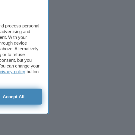
and process personal
 advertising and
ent. With your
through device
above. Alternatively
 or to refuse
consent, but you
. You can change your
privacy policy
button
Accept All