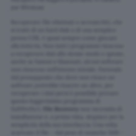
per Windows
Recuperare file eliminati o sovrascritti, che
si tratti di un hard disk o di una semplice
penna USB, è quasi sempre come giocare
alla lotteria. Non tutti i programmi riescono
a recuperare dati allo stesso modo e spesso,
anche se famosi e blasonati, alcuni software
non riescono nell’intento iniziale. Partendo
dal presupposto che dove non riesce un
software
potrebbe
riuscire un altro, per
recuperare i dati persi è possibile provare
questo leggerissimo programma di
SoftPerfect.
File Recovery
non necessita di
installazione e, a prima vista, stupisce per la
semplicità della sua interfaccia. Una volta
scaricato il file – dal peso di neanche 1MB –