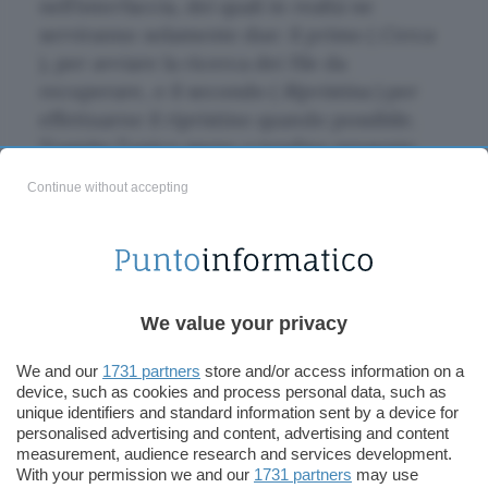
nell’interfaccia, dei quali in realtà ne
serviranno solamente due: il primo (
Cerca
), per avviare la ricerca dei file da
recuperare, e il secondo (
Ripristina
) per
effettuarne il ripristino quando possibile.
Tramite l’unico menu a tendina presente
nella GUI bisognerà indicare il percorso in
Continue without accepting
cui cercare i file eliminati e, una volta fatto,
cliccare sul pulsante
Cerca
. Un “difetto” di
questo piccolo software è che permette di
operare la ricerca soltanto su un intero
hard disk, senza specificare una singola
We value your privacy
directory. Questo potrebbe risultare
We and our
1731 partners
store and/or access information on a
scomodo – e soprattutto dispendioso in
device, such as cookies and process personal data, such as
termini di tempo – nel caso di dischi rigidi
unique identifiers and standard information sent by a device for
molto capienti.
personalised advertising and content, advertising and content
measurement, audience research and services development.
With your permission we and our
1731 partners
may use