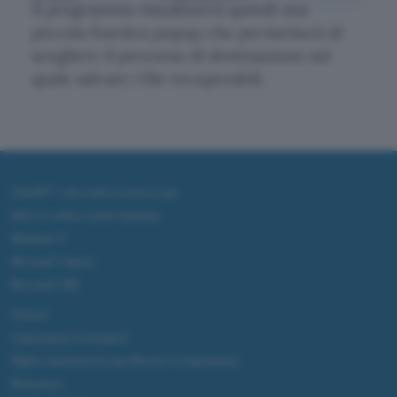
Il programma visualizzerà quindi una
piccola finestra popup che permetterà di
scegliere il percorso di destinazione sul
quale salvare i file recuperabili.
ChatGPT: che cos'è e come si usa
DALL·E cos'è e come funziona
Windows 11
Microsoft Teams
Microsoft 365
Fintech
Criptovalute Emergenti
Migliori piattaforme per Bitcoin e criptovalute
Metaverso