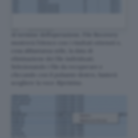
Al termine dell’operazione, File Recovery
mostrerà l’elenco con i risultati ottenuti e,
cosa abbastanza utile, la data di
eliminazione dei file individuati.
Selezionando i file da recuperare e
cliccando con il pulsante destro, basterà
scegliere la voce
Ripristina
.