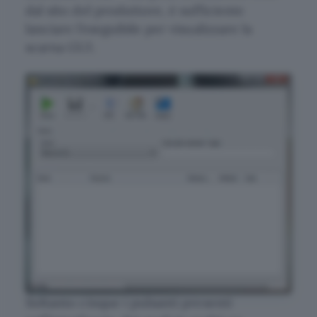
dal sito del produttore, è sufficiente
lanciare l’eseguibile per visualizzare la
scarna GUI.
Soltanto cinque i pulsanti presenti