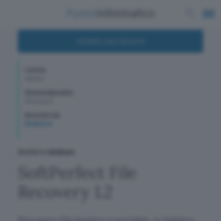
DOWNLOAD GRATIS
Licenza
gratuito
Sistema Operativo
Windows 8
Recensito da
Redazione
Archivi e database
SoftPerfect File
Recovery 1.2
Recupero file leggero e portable, in italiano,