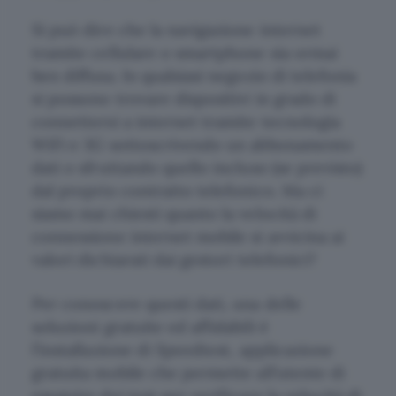
Si può dire che la navigazione internet
tramite cellulare o smartphone sia ormai
ben diffusa. In qualsiasi negozio di telefonia
si possono trovare dispositivi in grado di
connettersi a internet tramite tecnologia
WiFi e 3G sottoscrivendo un abbonamento
dati o sfruttando quello incluso (se previsto)
dal proprio contratto telefonico. Ma ci
siamo mai chiesti quanto la velocità di
connessione internet mobile si avvicina ai
valori dichiarati dai gestori telefonici?
Per conoscere questi dati, una delle
soluzioni gratuite ed affidabili è
l’installazione di Speedtest, applicazione
gratuita mobile che permette all’utente di
eseguire dei test per verificare la velocità di