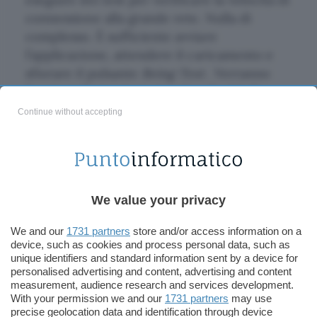
connessione alla grande rete. Nulla di
complesso. È sufficiente avviare
l’applicazione, attendere il caricamento e
sfiorare il pulsante
Being Test
. Verranno
fornite informazioni circa la velocità di
download, upload e ping, ossia la velocità
Continue without accepting
espressa in millisecondi per raggiungere un
altro computer o server in rete. Il test viene
eseguito recuperando le informazioni dal
server più vicino alla zona da cui è stata
We value your privacy
inviata la richiesta. Questo dato può essere
variato per eseguire nuovamente il test
We and our
1731 partners
store and/or access information on a
scegliendo tra una lista di server presenti
device, such as cookies and process personal data, such as
nella sezione
Settings
ordinati in base alla
unique identifiers and standard information sent by a device for
personalised advertising and content, advertising and content
distanza dalla posizione in cui ci si trova.
measurement, audience research and services development.
With your permission we and our
1731 partners
may use
Vengono fornite informazioni riguardanti
precise geolocation data and identification through device