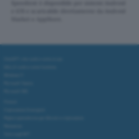
Speedtest è disponibile per sistemi Android
e iOS e scaricabile direttamente da Android
Market e AppStore.
ChatGPT: che cos'è e come si usa
DALL·E cos'è e come funziona
Windows 11
Microsoft Teams
Microsoft 365
Fintech
Criptovalute Emergenti
Migliori piattaforme per Bitcoin e criptovalute
Metaverso
Tutto sugli NFT