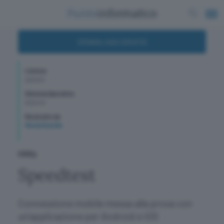
DOWNLOAD GRATIS
Licenza
gratuito
Sistema Operativo
Android
Recensito da
Nicola Gusella
Utility
Speedtest
Connessione mobile messa alla prova con
un'applicazione per Android e iOS