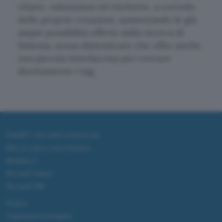
chiave, valutazioni ed etichette, a corredo
delle proprie creazioni, aumentando le già
ampie possibilità offerte dalla ricerca di
Sistema, senza dimenticare che offre anche
una piccola interfaccina per cercare
direttamente i tag.
ChatGPT: che cos'è e come si usa
DALL·E cos'è e come funziona
Windows 11
Microsoft Teams
Microsoft 365
Fintech
Criptovalute Emergenti