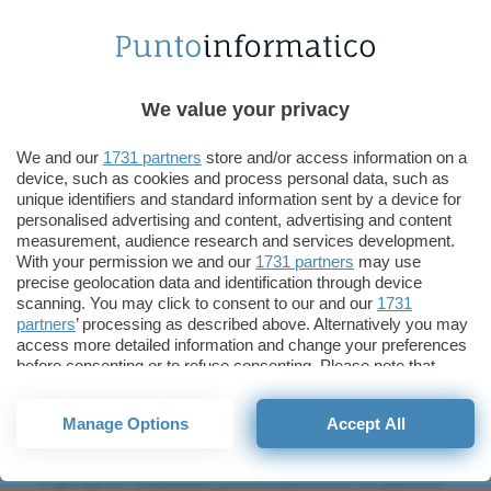
Il programmino consente anche di votare
con le classiche stellette da una a cinque, e
tutte queste aggiunte, tag e valutazioni,
diventano parte delle proprietà degli
We value your privacy
elementi “taggati”.
We and our
1731 partners
store and/or access information on a
device, such as cookies and process personal data, such as
Gratuito e veramente intuitivo, TagIt
unique identifiers and standard information sent by a device for
personalised advertising and content, advertising and content
consente con pochissimo sforzo di
measurement, audience research and services development.
ritrovare qualsiasi file o cartella anche da
With your permission we and our
1731 partners
may use
una semplice ricerca da SpotLight usando
precise geolocation data and identification through device
scanning. You may click to consent to our and our
1731
come prefisso “tag:” prima della parola
partners
’ processing as described above. Alternatively you may
chiave richiesta.
access more detailed information and change your preferences
before consenting or to refuse consenting. Please note that
some processing of your personal data may not require your
TagIt, se usato frequentemente, e sui propri
consent, but you have a right to object to such processing. Your
file preferiti e di lavoro, può diventare un
Manage Options
Accept All
preferences will apply to this website only. You can change
comodissimo strumento per creare un vero
your preferences or withdraw your consent at any time by
returning to this site and clicking the
privacy policy
button at the
e proprio database personalizzato di parole
bottom of the webpage.