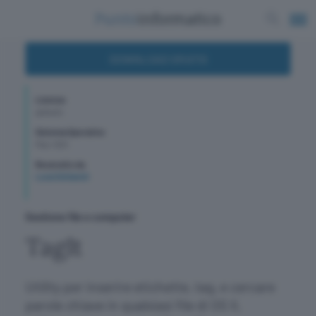
DOWNLOAD GRATIS
Licenza
gratuito
Sistema Operativo
Mac-OSX
Recensito da
Luca Schiavoli
Gestione file e computer
TagIt
Utility per inserire etichette, tag, e cercare
parole chiave in qualsiasi file di OS X,