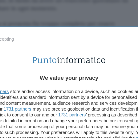
ano, in modo da avere un resoconto quotidiano da
tare in ogni momento.
 si presenta fin troppo completo per essere
ne gratuita, spaziando dalla lista di cibi completi di
i, e quantità di grassi, carboidrati e proteine, ad una
cepting
vità che tiene conto di una enorme quantità di
me il peso trasportato durante un tragitto a piedi di x
inuti).
We value your privacy
o, per sfruttare appieno il software è necessario
opri dati personali, come peso, altezza e altre misure
tners
store and/or access information on a device, such as cookies 
re a definire il proprio tipo di vita (sedentaria o vari
identifiers and standard information sent by a device for personalised
vità). Dopodiché chi segue una dieta ipocalorica o
 and content measurement, audience research and services developm
ur
1731 partners
may use precise geolocation data and identification 
è bene che indichi i valori di calorie da assumere
ick to consent to our and our
1731 partners
’ processing as described 
 “Food”–>”Nutrient Limits”, dove sarà inoltre
detailed information and change your preferences before consenting
ostare anche i grammi di proteine, carboidrati e
te that some processing of your personal data may not require your 
t to such processing. Your preferences will apply to this website only
ti ogni giorno. Gli stessi parametri si possono