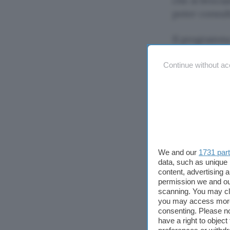
che si bruci
poter consul
Il programma
un’applicazio
valori caloric
Continue without ac
lista di atti
variabili (co
metri per x m
Al primo avvi
inserire i pr
We and our
1731 par
fino ad arriva
data, such as unique 
stadi di atti
content, advertising
permission we and o
ipercalorica 
scanning. You may cl
nella sezione
you may access more 
possibile imp
consenting. Please no
have a right to objec
grassi previs