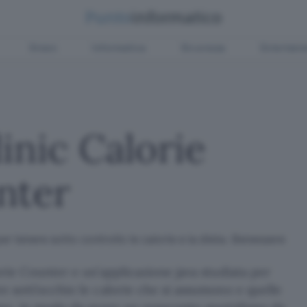
Green
Informatica
Sicurezza
Entertain
inic Calorie
nter
 per tenere sotto controllo le calorie e la dieta. Benessere
rie Counter e un’applicazione java studiata per
 sott’occhio le calorie che si assumono e quelle