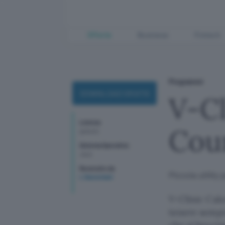
Offerte
Business
Fintech
Programmi
DOWNLOAD GRATIS
V-Cl
Licenza
Cou
gratuito
Sistema Operativo
Java
Recensito da
Piccola utility
L Saccomani
V-Clinic Calo
tenere sempre