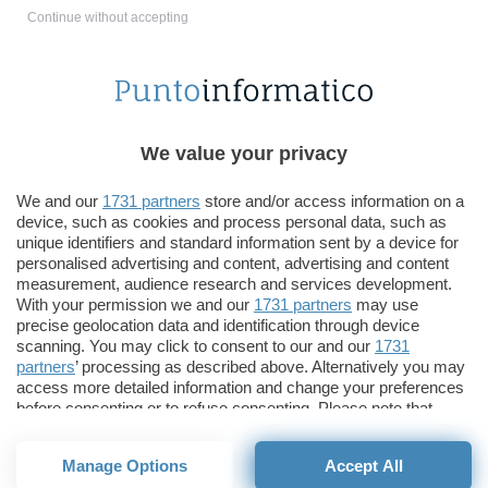
schermata di login, dove inserire la
Continue without accepting
password per tornare al desktop di
Windows.
We value your privacy
We and our
1731 partners
store and/or access information on a
device, such as cookies and process personal data, such as
unique identifiers and standard information sent by a device for
personalised advertising and content, advertising and content
measurement, audience research and services development.
With your permission we and our
1731 partners
may use
precise geolocation data and identification through device
scanning. You may click to consent to our and our
1731
Per bloccare nuovamente il PC, basterà
partners
’ processing as described above. Alternatively you may
cliccare sulla scritta
WinLockPro
presente
access more detailed information and change your preferences
before consenting or to refuse consenting. Please note that
in alto a destra.
some processing of your personal data may not require your
consent, but you have a right to object to such processing. Your
Manage Options
Accept All
preferences will apply to this website only. You can change