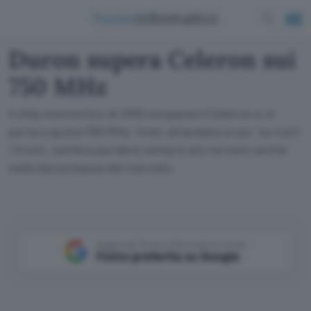
Duron supera Celeron sui
750 MHz
Il chip economico di AMD sorpassa il Celeron e si
porta a quota 750 MHz. Intel, attardata un po ' su tutti
i fronti, sembra perdere sempre più terreno anche
nella fascia bassa del mercato
Aggiungi Punto Informatico come
Fonte preferita su Google