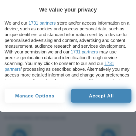
MHz.
We value your privacy
Intel ha annunciato che porterà il clock del bus a
We and our
1731 partners
store and/or access information on a
100 MHz a partire dal prossimo modello di
device, such as cookies and process personal data, such as
Celeron, il 733 MHz, atteso per inizio autunno.
unique identifiers and standard information sent by a device for
personalised advertising and content, advertising and content
measurement, audience research and services development.
Nel frattempo sono più di 20 i grandi produttori
With your permission we and our
1731 partners
may use
di PC già pronti ad offrire sistemi equipaggiati
precise geolocation data and identification through device
scanning. You may click to consent to our and our
1731
con il nuovo Duron 750, segno che il chip di AMD
partners
’ processing as described above. Alternatively you may
sta incontrando un sempre più vasto favore di
access more detailed information and change your preferences
before consenting or to refuse consenting. Please note that
pubblico.
some processing of your personal data may not require your
consent, but you have a right to object to such processing. Your
Redazione
Manage Options
Accept All
preferences will apply to this website only. You can change
Pubblicato il 6 set 2000
your preferences or withdraw your consent at any time by
returning to this site and clicking the
privacy policy
button at the
bottom of the webpage.
TI POTREBBE INTERESSARE