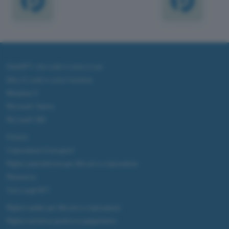
ChatGPT: che cos'è e come si usa
DALL·E cos'è e come funziona
Windows 11
Microsoft Teams
Microsoft 365
Fintech
Criptovalute Emergenti
Migliori piattaforme per Bitcoin e criptovalute
Metaverso
Tutto sugli NFT
Migliori wallet per Bitcoin e criptovalute
Migliori antivirus gratis e a pagamento