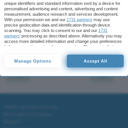
Red Hat e Linux Mall e, soprattutto nelle scuole,
unique identifiers and standard information sent by a device for
personalised advertising and content, advertising and content
potrebbe secondo molti riscuotere un discreto
measurement, audience research and services development.
successo.
With your permission we and our
1731 partners
may use
precise geolocation data and identification through device
scanning. You may click to consent to our and our
1731
Redazione
partners
’ processing as described above. Alternatively you may
Pubblicato il 11 gen 2000
access more detailed information and change your preferences
before consenting or to refuse consenting. Please note that
TI POTREBBE INTERESSARE
some processing of your personal data may not require your
consent, but you have a right to object to such processing. Your
Manage Options
Accept All
preferences will apply to this website only. You can change
your preferences or withdraw your consent at any time by
returning to this site and clicking the
privacy policy
button at the
bottom of the webpage.
ChatGPT: che cos'è e come si usa
DALL·E cos'è e come funziona
Windows 11