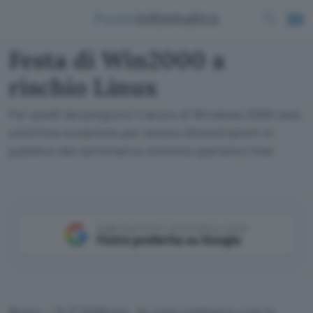
Festa di Win2000 a
rischio Linux
Per quelli del pinguino il lancio di Windows 2000 sarà
un'ottima occasione per tenere dimostrazioni in
pubblico del carismatico sistema operativo free
Aggiungi Punto Informatico come
Fonte preferita su Google
Roma – Il 17 febbraio, in concomitanza con la