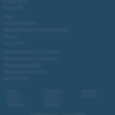
Microsoft Teams
Microsoft 365
Fintech
Criptovalute Emergenti
Migliori piattaforme per Bitcoin e criptovalute
Metaverso
Tutto sugli NFT
Migliori wallet per Bitcoin e criptovalute
Migliori antivirus gratis e a pagamento
Digitale Terrestre DVB-T2
VPN, soluzione per il business
Migliori VPN 2025
Contatti
Privacy policy
Newsletter
Collabora
Note legali
Download
Pubblicità
Codice etico
Cookie policy
Affiliazione
© 2026
BlazeMedia srl
- P.Iva 14742231005