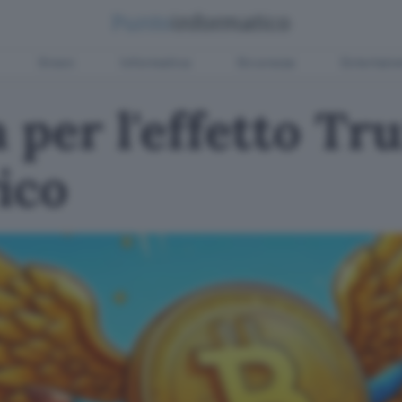
Green
Informatica
Sicurezza
Entertain
a per l'effetto T
ico