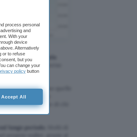
and process personal
 advertising and
ent. With your
through device
above. Alternatively
e di scambio e di
 or to refuse
 positivo poi per
Tesla
consent, but you
ionario è trascinato verso
. You can change your
privacy policy
button
agna elettorale
sono quelle
BTC e a un generale
Accept All
 settore, a beneficio di chi
 sul lungo periodo
. Molti di
el proprio wallet, grazie al