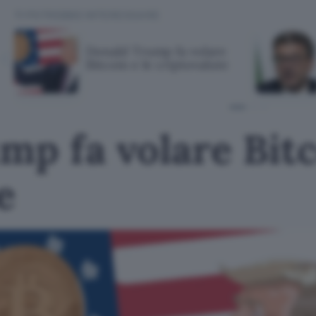
TI POTREBBE INTERESSARE
Donald Trump fa volare
Bitcoin e le criptovalute
p fa volare Bitc
e