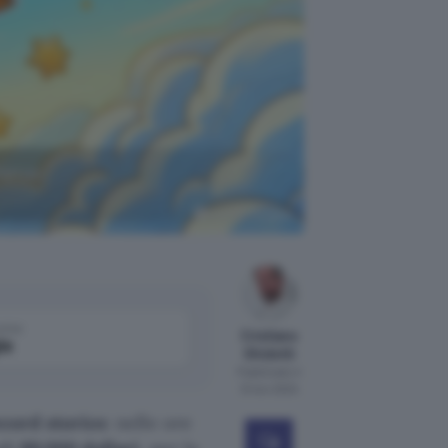
ianca:
Copilot Designer
come
Cristiano
le
Ghidotti
Pubblicato il
12 nov 2024
cord storico
: nelle ore