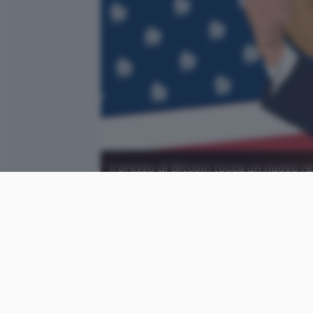
Il prezzo di Bitcoin tocca un nuovo re
rielezione alla Casa Bianca.