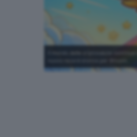
Il mondo delle criptovalute continua 
nuovo record storico per Bitcoin.