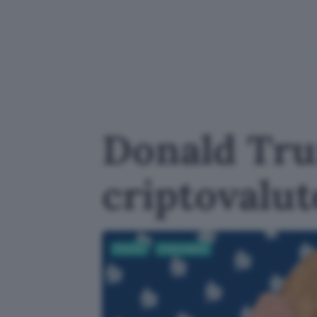
Donald Trum
criptovalut
Fintech
Criptovalute