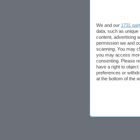
We and our
1731 par
data, such as unique 
content, advertising
permission we and o
scanning. You may cl
you may access more 
consenting. Please no
have a right to objec
preferences or withdr
at the bottom of the 