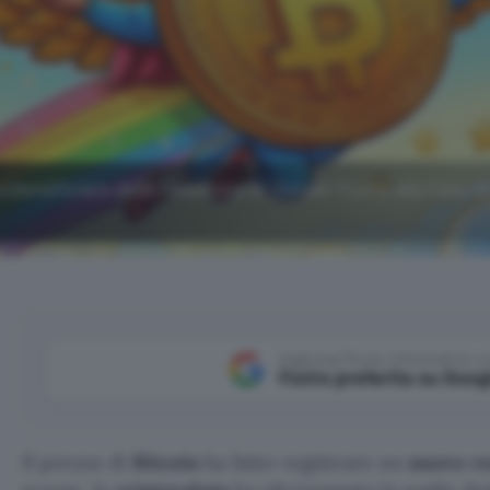
a beneficiare della rielezione di Donald Trump alla Casa B
Aggiungi Punto Informatico 
Fonte preferita su Goog
Il prezzo di
Bitcoin
ha fatto registrare un
nuovo re