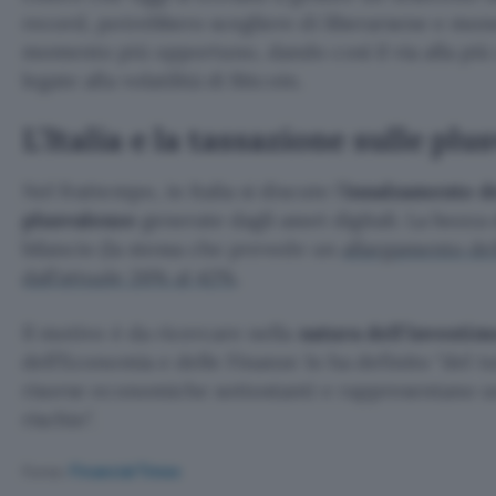
record, potrebbero scegliere di liberarsene e mone
momento più opportuno, dando così il via alla più 
legate alla volatilità di Bitcoin.
L’Italia e la tassazione sulle plu
Nel frattempo, in Italia si discute l’
innalzamento de
plusvalenze
generate dagli asset digitali. La bozza
bilancio (la stessa che prevede un
allargamento de
dall’attuale 26% al 42%
.
Il motivo è da ricercare nella
natura dell’investim
dell’Economia e delle Finanze lo ha definito
del t
risorse economiche sottostanti e rappresentano un 
rischio
.
Fonte:
Financial Times