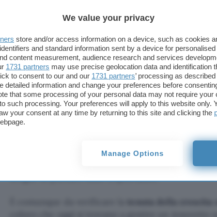
We value your privacy
tners
store and/or access information on a device, such as cookies 
identifiers and standard information sent by a device for personalised
 and content measurement, audience research and services developm
ur
1731 partners
may use precise geolocation data and identification 
ick to consent to our and our
1731 partners
’ processing as described 
A beneficiarne sono anche le principali piattaform
detailed information and change your preferences before consenting
investimento, come
Coinbase
e
Robinhood
. Segno
te that some processing of your personal data may not require your 
dell’amico
Elon Musk
, il cui titolo sul mercato az
t to such processing. Your preferences will apply to this website only
aw your consent at any time by returning to this site and clicking the
l’alto dall’
effetto tycoon
.
webpage.
Le
promesse
formulate da Trump durante la
camp
relative alla creazione di una
riserva nazionale
di 
Manage Options
allentamento delle normative
che oggi regolano il
sceglie di puntare sulle criptovalute.
È comunque da verificare la
tenuta della crescita
coloro che oggi si trovano a gestire un
tesoretto
n