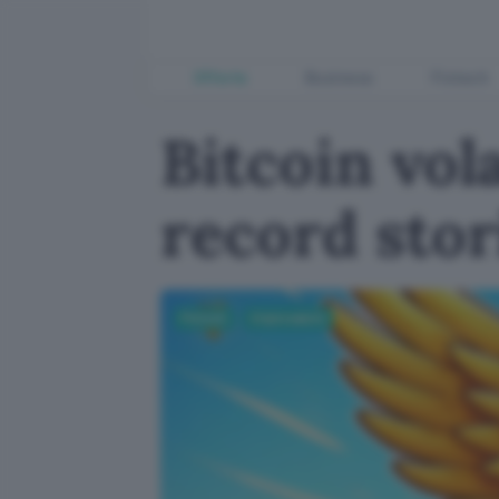
Offerte
Business
Fintech
Bitcoin vol
record stor
Fintech
Criptovalute