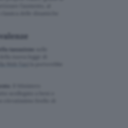
tizzare l’aumento, al
classica delle dinamiche
svalenze
lla tassazione
sulle
 della nuova legge di
lla Web Tax
) la porterebbe
ento
. Il Ministero
utto scollegato a beni o
elevatissimo livello di