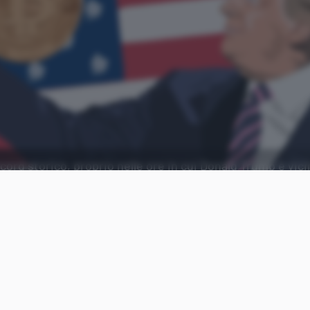
cord storico, proprio nelle ore in cui Donald Trump è vici
Aggiungi Punto Informatico 
Fonte preferita su Goog