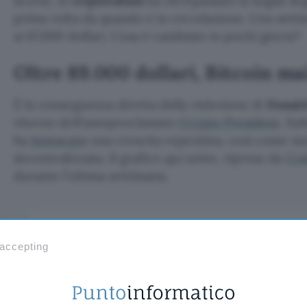
scorse, la
criptovaluta
ha oltrepassato la soglia de
prima volta da quando è in circolazione. Una settim
ai 67.000 dollari. Cosa è cambiato in pochi giorni?
Oltre 89.000 dollari, Bitcoin mai
È la conseguenza diretta della rielezione di
Donal
ritorno dell’autoproclamato
Crypto President
. Su
ha
innescato
una crescita repentina, così come molt
decentralizzata. Il grafico qui sotto, ripreso da
Co
durante l’ultima settimana.
 accepting