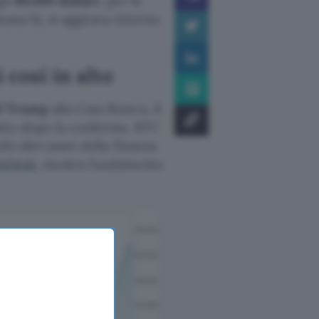
gli
89.000 dollari
, per la
ana fa, si aggirava intorno
 così in alto
d Trump
alla Casa Bianca, il
bito dopo la conferma, BTC
i altri asset della finanza
inDesk
, mostra l’andamento