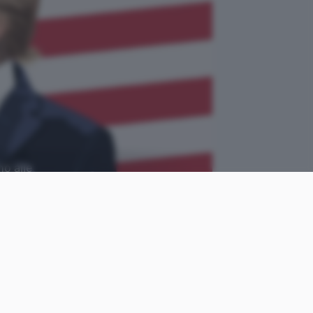
no alle
Pixabay
come
Cristiano
le
Ghidotti
Pubblicato il