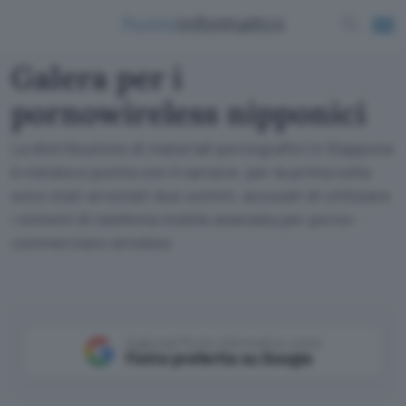
Galera per i
pornowireless nipponici
La distribuzione di materiali pornografici in Giappone
è vietata e punita con il carcere: per la prima volta
sono stati arrestati due uomini, accusati di utilizzare
i sistemi di telefonia mobile avanzata per porno-
commerciare wireless
Aggiungi Punto Informatico come
Fonte preferita su Google