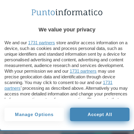
proprietario di un negozio di lingerie, accusato di
vendere video porno attraverso il proprio sito
web e “adescando” i compratori con immagini osé
da scaricare. Il secondo riguarda un 31enne
We value your privacy
accusato di inviare immagini pornografiche per
We and our
1731 partners
store and/or access information on a
vendere sottoscrizioni al proprio sito a cui
device, such as cookies and process personal data, such as
nell’ultima settimana si sarebbero iscritti in 40.
unique identifiers and standard information sent by a device for
personalised advertising and content, advertising and content
measurement, audience research and services development.
Da parte sua, il colosso del wireless nipponico
With your permission we and our
1731 partners
may use
non accetta alcuna responsabilità sull’accaduto e
precise geolocation data and identification through device
sottolinea di aver già messo in opera quanto
scanning. You may click to consent to our and our
1731
partners
’ processing as described above. Alternatively you may
possibile per limitare l’uso “distorto” dei servizi i-
access more detailed information and change your preferences
mode, pur segnalando alle autorità che non è
before consenting or to refuse consenting. Please note that
possibile eliminare dalla navigazione Web
some processing of your personal data may not require your
consent, but you have a right to object to such processing. Your
possibile via telefonino tutti i siti che potrebbero
Manage Options
Accept All
preferences will apply to this website only. You can change
portare al verificarsi di illeciti?
your preferences or withdraw your consent at any time by
returning to this site and clicking the
privacy policy
button at the
bottom of the webpage.