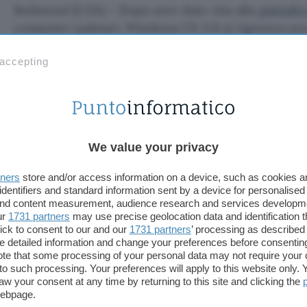
Redmond (USA) – Dopo aver dato vita alla
piattaf
computer palmari, Windows CE 3.0 si rigenera or
battezzato Handheld PC 2000 (HPC2k) e destinato 
 accepting
laptop e subnotebook, macchinette talvolta poco p
dotati di tastiera.
Erano due anni che
Microsoft
non apportava un a
importante alla sua linea di PC handheld, avendo fi
We value your privacy
suoi sforzi sul mercato consumer dei palmari. Il 
infatti, trova i suoi clienti più importanti nelle azi
tners
store and/or access information on a device, such as cookies 
scuole, ospedali, pubblica amministrazione.
identifiers and standard information sent by a device for personalised
 and content measurement, audience research and services developm
ur
1731 partners
may use precise geolocation data and identification 
Fra i primi produttori ad aver annunciato prodotti
ick to consent to our and our
1731 partners
’ processing as described 
HP,
NEC
e Sharp, con offerte comprese nella fasci
detailed information and change your preferences before consenting
ai 1000 dollari.
te that some processing of your personal data may not require your 
t to such processing. Your preferences will apply to this website only
aw your consent at any time by returning to this site and clicking the
Con la sua nuova piattaforma Microsoft spera di s
webpage.