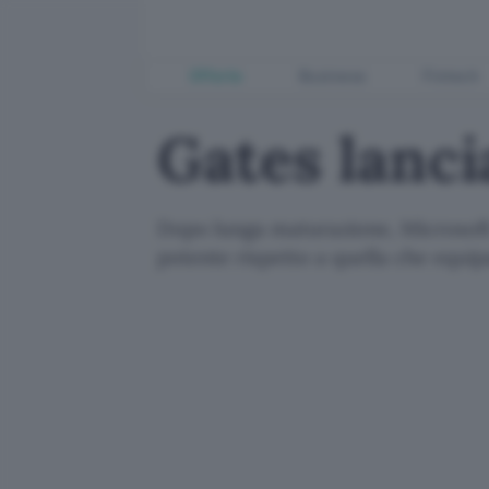
Offerte
Business
Fintech
Gates lanc
Dopo lunga maturazione, Microsoft
potente rispetto a quella che equip