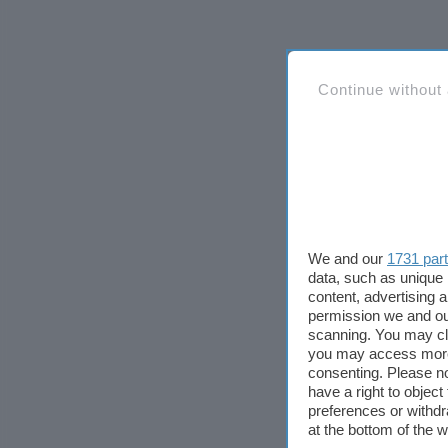
Continue without
We and our
1731 par
data, such as unique 
content, advertising
permission we and o
scanning. You may cl
you may access more 
consenting. Please no
have a right to objec
preferences or withdr
at the bottom of the 