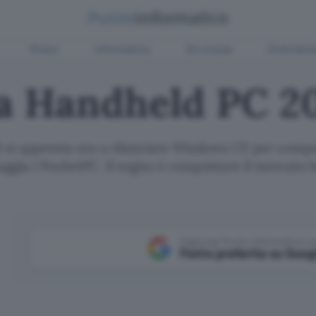
Green
Informatica
Sicurezza
Entertain
ia Handheld PC 2
 si appresta ora a rilanciare Windows CE per compu
aggia i PocketPC. Il sogno è conquistare il mercato 
Aggiungi Punto Informatico 
Fonte preferita su Goog