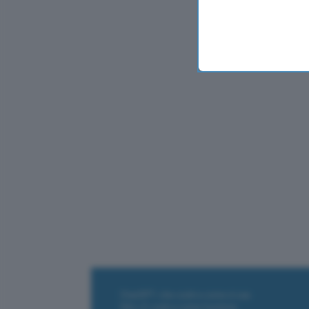
ChatGPT: che cos'è e come si usa
DALL·E cos'è e come funziona