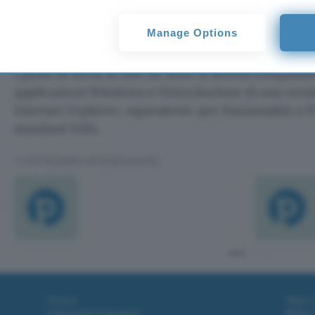
mercato a
Psion
, uno dei leader nel campo dei le
colore con la famiglia “Series 7” dotata del nuovo
Manage Options
ER5.
I punti di forza di HPC2k sono la stretta compatibi
applicazioni Windows e l’introduzione di una vers
Internet Explorer, equivalente per funzionalità a I
standard XML.
TI POTREBBE INTERESSARE
Fintech
Miglior
Criptovalute Emergenti
Miglior