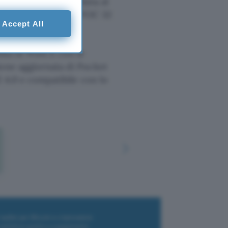
ggeri ed oggi approdata al
 sistema operativo EPOC 32
Accept All
lità di WinCE con le
ione aggiornata di Pocket
E 4.0 e compatibile con lo
i wallet per Bitcoin e criptovalute
i antivirus gratis e a pagamento