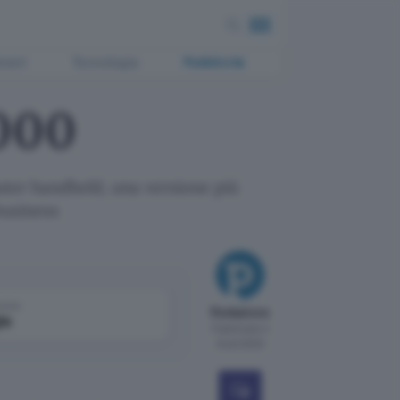
ment
Tecnologia
Pubblicità
000
ter handheld, una versione più
business
come
Redazione
le
Pubblicato il
8 set 2000